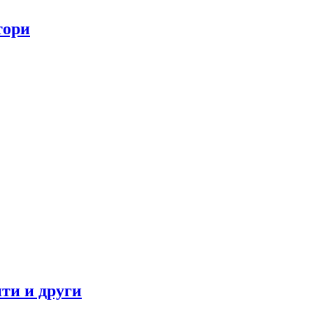
тори
ти и други