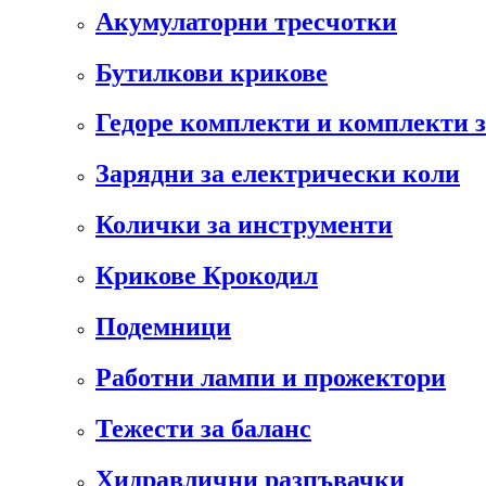
Акумулаторни тресчотки
Бутилкови крикове
Гедоре комплекти и комплекти 
Зарядни за електрически коли
Колички за инструменти
Крикове Крокодил
Подемници
Работни лампи и прожектори
Тежести за баланс
Хидравлични разпъвачки