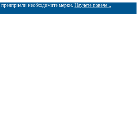
ме предприели необходимите мерки.
Научете повече...