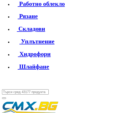
Работно облекло
Рязане
Складови
Уплътнение
Хидрофори
Шлайфане