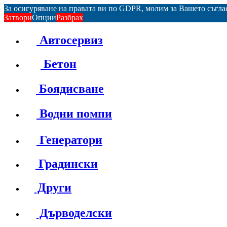
За осигуряване на правата ви по GDPR, молим за Вашето съгл
Затвори
Опции
Разбрах
Автосервиз
Бетон
Боядисване
Водни помпи
Генератори
Градински
Други
Дърводелски