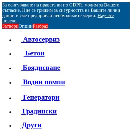
За осигуряване на правата ви по GDPR, молим за Вашето
съгласие. Ние се грижим за сигурността на Вашите лични
данни и сме предприели необходимите мерки.
Научете
повече...
Затвори
Опции
Разбрах
Автосервиз
Бетон
Боядисване
Водни помпи
Генератори
Градински
Други