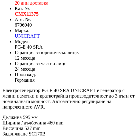
20 дни доставка
Кат. №:
CMX11375
Арт. №:
6706040
Марка:
UNICRAFT
Модел:
PG-E 40 SRA
Гаранция за юридическо лице:
12 месеца
Гаранция за частно лице:
24 месеца
Произход:
Германия
Електрогенератор PG-E 40 SRA UNICRAFT е генератор с
медни намотки и краткотрайна производителност до 3 пъти от
номиналната мощност. Автоматично регулиране на
напрежението AVR.
Дължина 595 мм
Ширина / дълбочина 460 mm
Височина 527 mm
Задвижване SC170B