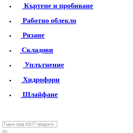
Къртене и пробиване
Работно облекло
Рязане
Складови
Уплътнение
Хидрофори
Шлайфане