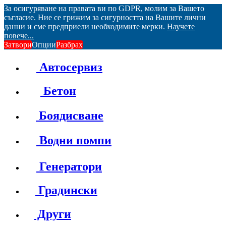
За осигуряване на правата ви по GDPR, молим за Вашето
съгласие. Ние се грижим за сигурността на Вашите лични
данни и сме предприели необходимите мерки.
Научете
повече...
Затвори
Опции
Разбрах
Автосервиз
Бетон
Боядисване
Водни помпи
Генератори
Градински
Други