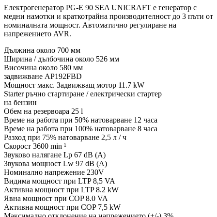
Електрогенератор PG-E 90 SEA UNICRAFT е генератор с
медни намотки и краткотрайна производителност до 3 пъти от
номиналната мощност. Автоматично регулиране на
напрежението AVR.
Дължина около 700 мм
Ширина / дълбочина около 526 мм
Височина около 580 мм
задвижване AP192FBD
Мощност макс. Задвижващ мотор 11.7 kW
Starter ръчно стартиране / електрически стартер
на бензин
Обем на резервоара 25 l
Време на работа при 50% натоварване 12 часа
Време на работа при 100% натоварване 8 часа
Разход при 75% натоварване 2,5 л / ч
Скорост 3600 min ¹
Звуково налягане Lp 67 dB (A)
Звукова мощност Lw 97 dB (A)
Номинално напрежение 230V
Видима мощност при LTP 8,5 VA
Активна мощност при LTP 8.2 kW
Явна мощност при COP 8.0 VA
Активна мощност при COP 7,5 kW
Максимално отклонение на напрежението (+/-) 3%