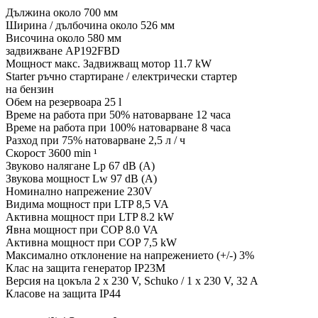
Дължина около 700 мм
Ширина / дълбочина около 526 мм
Височина около 580 мм
задвижване AP192FBD
Мощност макс. Задвижващ мотор 11.7 kW
Starter ръчно стартиране / електрически стартер
на бензин
Обем на резервоара 25 l
Време на работа при 50% натоварване 12 часа
Време на работа при 100% натоварване 8 часа
Разход при 75% натоварване 2,5 л / ч
Скорост 3600 min ¹
Звуково налягане Lp 67 dB (A)
Звукова мощност Lw 97 dB (A)
Номинално напрежение 230V
Видима мощност при LTP 8,5 VA
Активна мощност при LTP 8.2 kW
Явна мощност при COP 8.0 VA
Активна мощност при COP 7,5 kW
Максимално отклонение на напрежението (+/-) 3%
Клас на защита генератор IP23M
Версия на цокъла 2 x 230 V, Schuko / 1 x 230 V, 32 A
Класове на защита IP44