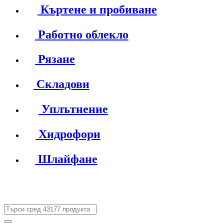
Къртене и пробиване
Работно облекло
Рязане
Складови
Уплътнение
Хидрофори
Шлайфане