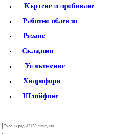
Къртене и пробиване
Работно облекло
Рязане
Складови
Уплътнение
Хидрофори
Шлайфане