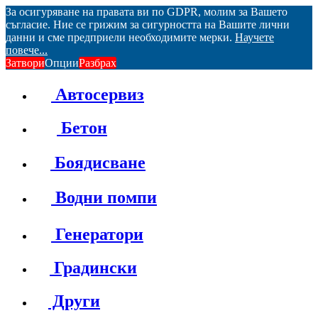
За осигуряване на правата ви по GDPR, молим за Вашето
съгласие. Ние се грижим за сигурността на Вашите лични
данни и сме предприели необходимите мерки.
Научете
повече...
Затвори
Опции
Разбрах
Автосервиз
Бетон
Боядисване
Водни помпи
Генератори
Градински
Други