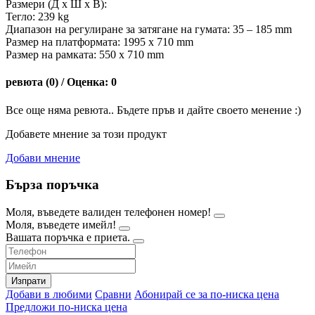
Размери (Д х Ш х В):
Тегло: 239 kg
Диапазон на регулиране за затягане на гумата: 35 – 185 mm
Размер на платформата: 1995 x 710 mm
Размер на рамката: 550 x 710 mm
ревюта (0) / Оценка: 0
Все още няма ревюта.. Бъдете пръв и дайте своето менение :)
Добавете мнение за този продукт
Добави мнение
Бърза поръчка
Моля, въведете валиден телефонен номер!
Моля, въведете имейл!
Вашата поръчка е приета.
Изпрати
Добави в любими
Сравни
Абонирай се за по-ниска цена
Предложи по-ниска цена