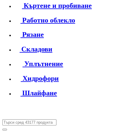
Къртене и пробиване
Работно облекло
Рязане
Складови
Уплътнение
Хидрофори
Шлайфане