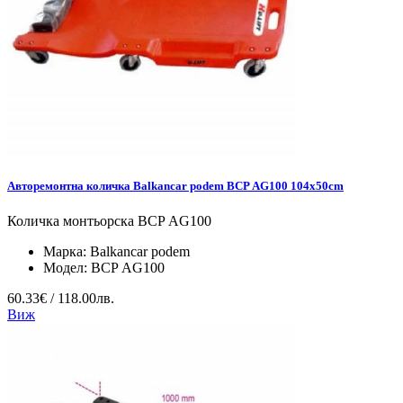
Авторемонтна количка Balkancar podem BCP АG100 104x50cm
Количка монтьорска BCP АG100
Марка:
Balkancar podem
Модел:
BCP АG100
60.33€ / 118.00лв.
Виж