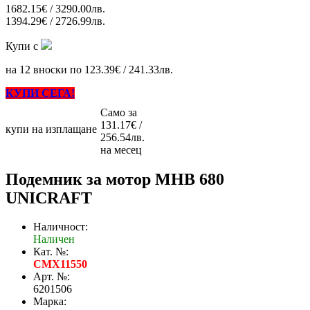
1682.15€ / 3290.00лв.
1394.29€ / 2726.99лв.
Купи с
на 12 вноски по 123.39€ / 241.33лв.
КУПИ СЕГА!
Само за
131.17€ /
купи на изплащане
256.54лв.
на месец
Подемник за мотор MHB 680
UNICRAFT
Наличност:
Наличен
Кат. №:
CMX11550
Арт. №:
6201506
Марка: