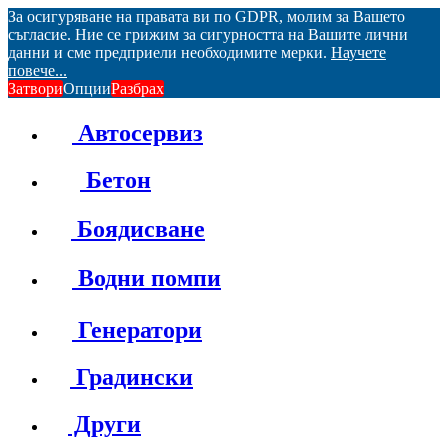
За осигуряване на правата ви по GDPR, молим за Вашето
съгласие. Ние се грижим за сигурността на Вашите лични
данни и сме предприели необходимите мерки.
Научете
повече...
Затвори
Опции
Разбрах
Автосервиз
Бетон
Боядисване
Водни помпи
Генератори
Градински
Други