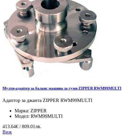
Мулти-адаптер за баланс машина за гуми ZIPPER RWM99MULTI
Адаптор за джанта ZIPPER RWM99MULTI
Марка:
ZIPPER
Модел:
RWM99MULTI
413.64€ / 809.01лв.
Виж