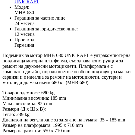
UNICRAFT
Модел:
MHB 680
Гаранция за частно лице:
24 месеца
Гаранция за юридическо лице:
12 месеца
Произход:
Германия
Подемник за мотор MHB 680 UNICRAFT е ултракомпютърна
повдигаща моторна платформа, със здрава конструкция за
ремонт на двуколесни мотоциклети. Платформата е с
компактен дизайн, поради което е особено подходящ за малки
сервизи и е идеална за ремонт на мотоциклети, скутери и
мотопеди до максимум 680 кг (MHB 680).
Товароподемност: 680 kg
Минимална височина: 185 mm
Макс. височина: 825 mm
Размери (Д х Ш х В):
Тегло: 239 kg
Диапазон на регулиране за затягане на гумата: 35 – 185 mm
Размер на платформата: 1995 x 710 mm
Размер на рамката: 550 x 710 mm