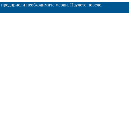
ме предприели необходимите мерки.
Научете повече...