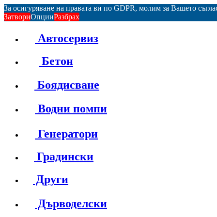
За осигуряване на правата ви по GDPR, молим за Вашето съгл
Затвори
Опции
Разбрах
Автосервиз
Бетон
Боядисване
Водни помпи
Генератори
Градински
Други
Дърводелски