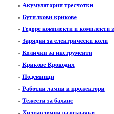
Акумулаторни тресчотки
Бутилкови крикове
Гедоре комплекти и комплекти 
Зарядни за електрически коли
Колички за инструменти
Крикове Крокодил
Подемници
Работни лампи и прожектори
Тежести за баланс
Хидравлични разпъвачки