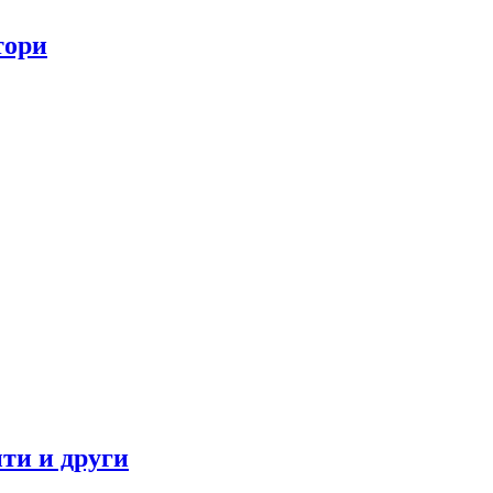
тори
ти и други