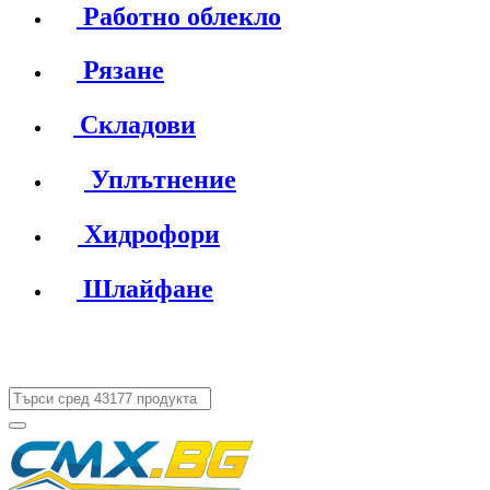
Работно облекло
Рязане
Складови
Уплътнение
Хидрофори
Шлайфане