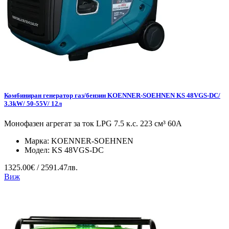
Комбиниран генератор газ/бензин KOENNER-SOEHNEN KS 48VGS-DC/
3.3kW/ 50-55V/ 12л
Монофазен агрегат за ток LPG 7.5 к.с. 223 см³ 60А
Марка:
KOENNER-SOEHNEN
Модел:
KS 48VGS-DC
1325.00€ / 2591.47лв.
Виж