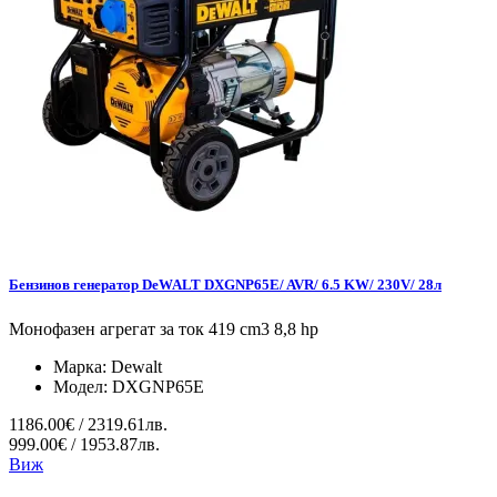
Бензинов генератор DeWALT DXGNP65E/ AVR/ 6.5 KW/ 230V/ 28л
Монофазен агрегат за ток 419 cm3 8,8 hp
Марка:
Dewalt
Модел:
DXGNP65E
1186.00€ / 2319.61лв.
999.00€ / 1953.87лв.
Виж