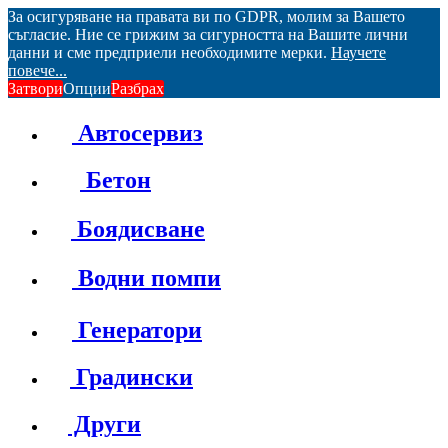
За осигуряване на правата ви по GDPR, молим за Вашето
съгласие. Ние се грижим за сигурността на Вашите лични
данни и сме предприели необходимите мерки.
Научете
повече...
Затвори
Опции
Разбрах
Автосервиз
Бетон
Боядисване
Водни помпи
Генератори
Градински
Други