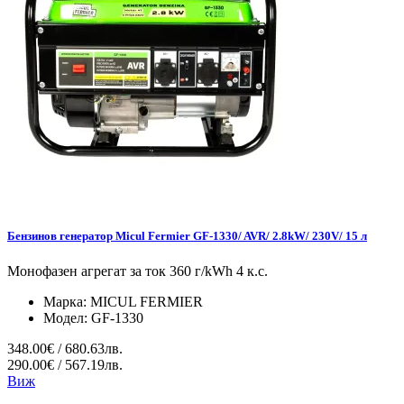
Бензинов генератор Micul Fermier GF-1330/ AVR/ 2.8kW/ 230V/ 15 л
Монофазен агрегат за ток 360 г/kWh 4 к.с.
Марка:
MICUL FERMIER
Модел:
GF-1330
348.00€ / 680.63лв.
290.00€ / 567.19лв.
Виж