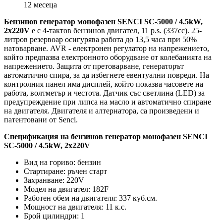
12 месеца
Бензинов генератор монофазен SENCI SC-5000 / 4.5kW,
2x220V
е с 4-тактов бензинов двигател, 11 p.s. (337cc). 25-
литров резервоар осигурява работа до 13,5 часа при 50%
натоварване. AVR - електронен регулатор на напрежението,
който предпазва електронното оборудване от колебанията на
напрежението. Защита от претоварване, генераторът
автоматично спира, за да избегнете евентуални повреди. На
контролния панел има дисплей, който показва часовете на
работа, волтметър и честота. Датчик със светлина (LED) за
предупреждение при липса на масло и автоматично спиране
на двигателя. Двигателя и алтернатора, са произведени и
патентовани от Senci.
Спецификация на бензинов генератор монофазен SENCI
SC-5000 / 4.5kW, 2x220V
Вид на гориво: бензин
Стартиране: ръчен старт
Захранване: 220V
Модел на двигател: 182F
Работен обем на двигателя: 337 куб.см.
Мощност на двигателя: 11 к.с.
Брой цилиндри: 1