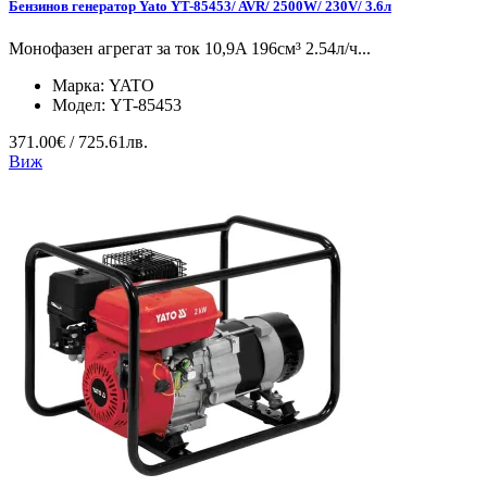
Бензинов генератор Yato YT-85453/ AVR/ 2500W/ 230V/ 3.6л
Mонофазен агрегат за ток 10,9A 196см³ 2.54л/ч...
Марка:
YATO
Модел:
YT-85453
371.00€ / 725.61лв.
Виж