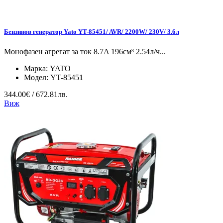
Бензинов генератор Yato YT-85451/ AVR/ 2200W/ 230V/ 3.6л
Mонофазен агрегат за ток 8.7A 196см³ 2.54л/ч...
Марка:
YATO
Модел:
YT-85451
344.00€ / 672.81лв.
Виж