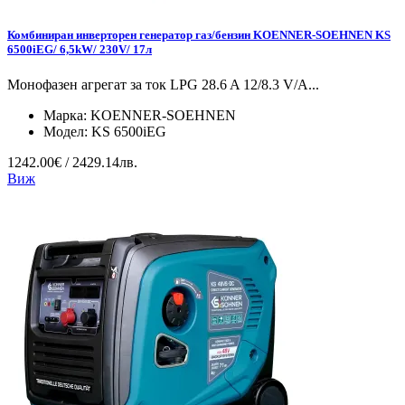
Комбиниран инверторен генератор газ/бензин KOENNER-SOEHNEN KS
6500iEG/ 6,5kW/ 230V/ 17л
Монофазен агрегат за ток LPG 28.6 A 12/8.3 V/А...
Марка:
KOENNER-SOEHNEN
Модел:
KS 6500iEG
1242.00€ / 2429.14лв.
Виж