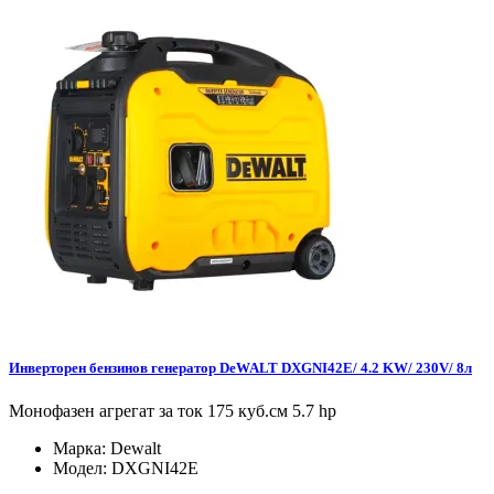
Инверторен бензинов генератор DeWALT DXGNI42E/ 4.2 KW/ 230V/ 8л
Монофазен агрегат за ток 175 куб.см 5.7 hp
Марка:
Dewalt
Модел:
DXGNI42E