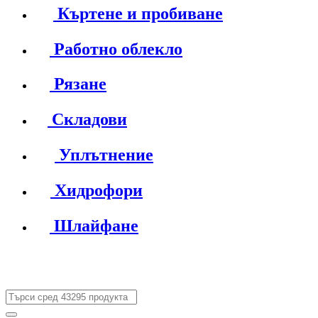
Къртене и пробиване
Работно облекло
Рязане
Складови
Уплътнение
Хидрофори
Шлайфане