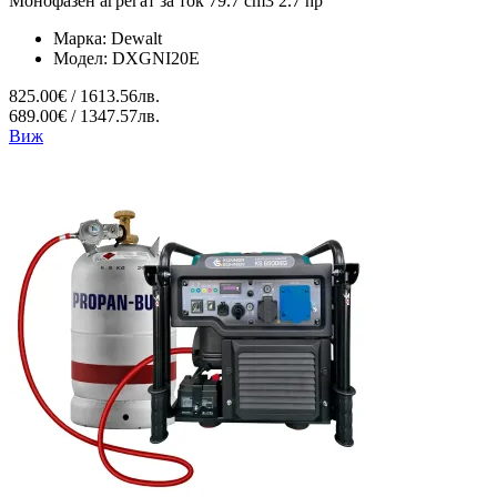
Монофазен агрегат за ток 79.7 cm3 2.7 hp
Марка:
Dewalt
Модел:
DXGNI20E
825.00€ / 1613.56лв.
689.00€ / 1347.57лв.
Виж