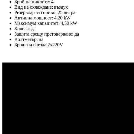
Брой на циклите: 4
Вид на охлаждане: въздух
Резервоар за гориво: 25 литра
Активна мощност: 4,20 kW
Максимум капацитет: 4,50 kW
Колела: да
Защита срещу претоварване: да
Волтметър: да
Броят на гнезда 2x220V