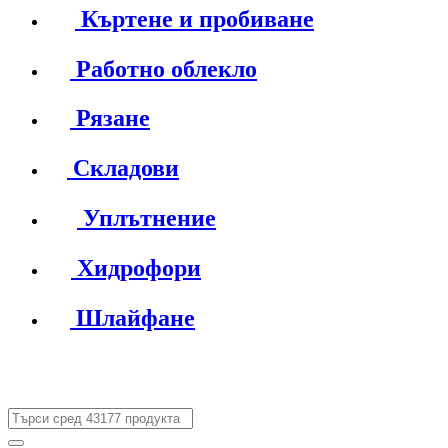
Къртене и пробиване
Работно облекло
Рязане
Складови
Уплътнение
Хидрофори
Шлайфане