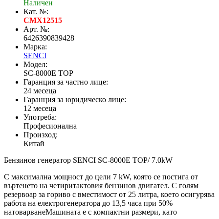
Наличен
Кат. №:
CMX12515
Арт. №:
6426390839428
Марка:
SENCI
Модел:
SC-8000E TOP
Гаранция за частно лице:
24 месеца
Гаранция за юридическо лице:
12 месеца
Употреба:
Професионална
Произход:
Китай
Бензинов генератор SENCI SC-8000E TOP/ 7.0kW
С максимална мощност до цели 7 kW, която се постига от
въртенето на четиритактовия бензинов двигател. С голям
резервоар за гориво с вместимост от 25 литра, което осигурява
работа на електрогенератора до 13,5 часа при 50%
натоварванеМашината е с компактни размери, като