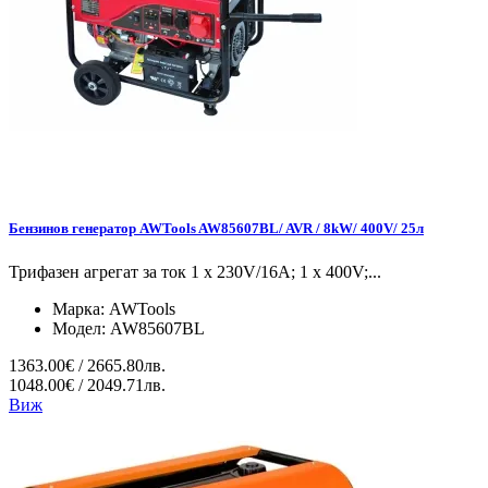
Бензинов генератор AWTools AW85607BL/ AVR / 8kW/ 400V/ 25л
Трифазен агрегат за ток 1 x 230V/16A; 1 x 400V;...
Марка:
AWTools
Модел:
AW85607BL
1363.00€ / 2665.80лв.
1048.00€ / 2049.71лв.
Виж