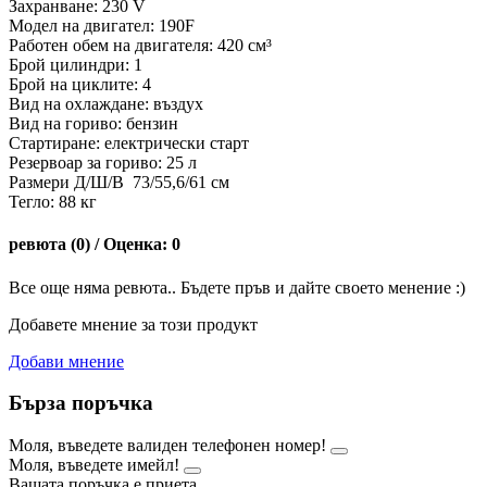
Захранване: 230 V
Модел на двигател: 190F
Работен обем на двигателя: 420 см³
Брой цилиндри: 1
Брой на циклите: 4
Вид на охлаждане: въздух
Вид на гориво: бензин
Стартиране: електрически старт
Резервоар за гориво: 25 л
Размери Д/Ш/В 73/55,6/61 см
Тегло: 88 кг
ревюта (0) / Оценка: 0
Все още няма ревюта.. Бъдете пръв и дайте своето менение :)
Добавете мнение за този продукт
Добави мнение
Бърза поръчка
Моля, въведете валиден телефонен номер!
Моля, въведете имейл!
Вашата поръчка е приета.