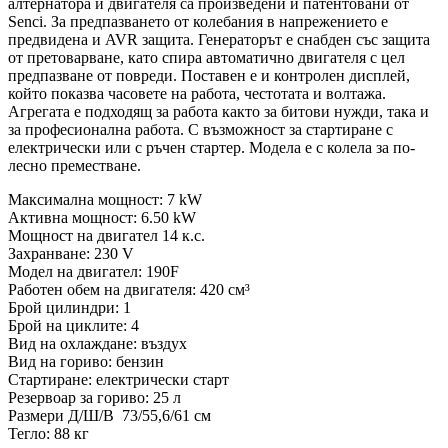
алтернатора и двигателя са произведени и патентовани от
Senci. За предпазването от колебания в напрежението е
предвидена и AVR защита. Генераторът е снабден със защита
от претоварване, като спира автоматично двигателя с цел
предпазване от повреди. Поставен е и контролен дисплей,
който показва часовете на работа, честотата и волтажа.
Агрегата е подходящ за работа както за битови нужди, така и
за професионална работа. С възможност за стартиране с
електрически или с ръчен стартер. Модела е с колела за по-
лесно преместване.
Максимална мощност: 7 kW
Активна мощност: 6.50 kW
Мощност на двигател 14 к.с.
Захранване: 230 V
Модел на двигател: 190F
Работен обем на двигателя: 420 см³
Брой цилиндри: 1
Брой на циклите: 4
Вид на охлаждане: въздух
Вид на гориво: бензин
Стартиране: електрически старт
Резервоар за гориво: 25 л
Размери Д/Ш/В 73/55,6/61 см
Тегло: 88 кг