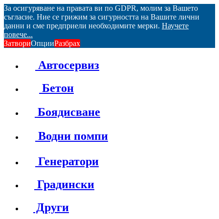
За осигуряване на правата ви по GDPR, молим за Вашето
съгласие. Ние се грижим за сигурността на Вашите лични
данни и сме предприели необходимите мерки.
Научете
повече...
Затвори
Опции
Разбрах
Автосервиз
Бетон
Боядисване
Водни помпи
Генератори
Градински
Други