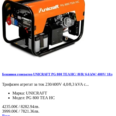
Бензинов генератор UNICRAFT PG 800 TEA HC/ AVR/ 6,6 kW/ 400V/ 18л
Трифазен агрегат за ток 230/400V 4,0/8,3 kVA с...
Марка:
UNICRAFT
Модел:
PG 800 TEA HC
4235.00€ / 8282.94лв.
3999.00€ / 7821.36лв.
Виж