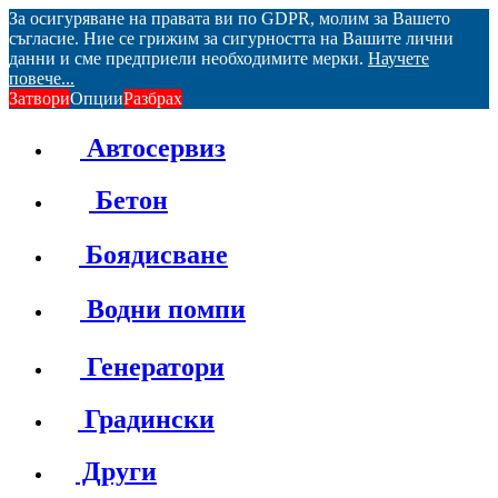
За осигуряване на правата ви по GDPR, молим за Вашето
съгласие. Ние се грижим за сигурността на Вашите лични
данни и сме предприели необходимите мерки.
Научете
повече...
Затвори
Опции
Разбрах
Автосервиз
Бетон
Боядисване
Водни помпи
Генератори
Градински
Други