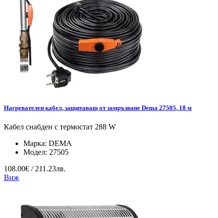
Нагревателен кабел, защитаващ от замръзване Dema 27505, 18 м
Кабел снабден с термостат 288 W
Марка:
DEMA
Модел:
27505
108.00€ / 211.23лв.
Виж