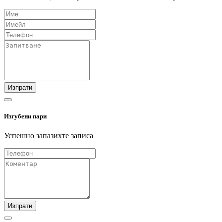
Изпрати
Изгубени пари
Успешно запазихте записа
Изпрати