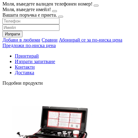
Моля, въведете валиден телефонен номер!
Моля, въведете имейл!
Вашата поръчка е приета.
Изпрати
Добави в любими
Сравни
Абонирай се за по-ниска цена
Предложи по-ниска цена
Принтирай
Изпрати запитване
Контакти
Доставка
Подобни продукти