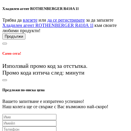
Хладилен агент ROTHENBERGER R410A 1l
Трябва да
влезете
или
да се регистрирате
за да запазите
Хладилен агент ROTHENBERGER R410A 1l
към своите
любими продукти!
Продължи
Само сега!
Използвай промо код
за
отстъпка.
Промо кода изтича след:
минути
Предложи по-ниска цена
Вашето запитване е изпратено успешно!
Наш колега ще се свърже с Вас възможно най-скоро!