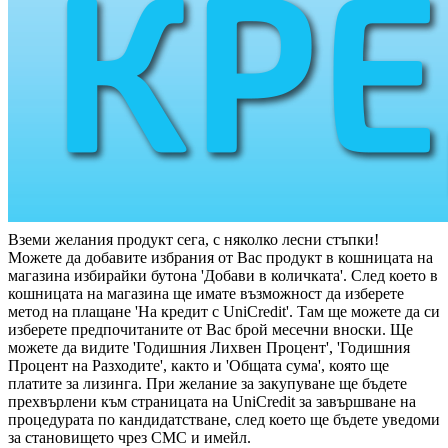
Вземи желания продукт сега, с няколко лесни стъпки!
Можете да добавите избрания от Вас продукт в кошницата на
магазина избирайки бутона 'Добави в количката'. След което в
кошницата на магазина ще имате възможност да изберете
метод на плащане 'На кредит с UniCredit'. Там ще можете да си
изберете предпочитаните от Вас брой месечни вноски. Ще
можете да видите 'Годишния Лихвен Процент', 'Годишния
Процент на Разходите', както и 'Общата сума', която ще
платите за лизинга. При желание за закупуване ще бъдете
прехвърлени към страницата на UniCredit за завършване на
процедурата по кандидатстване, след което ще бъдете уведоми
за становището чрез СМС и имейл.