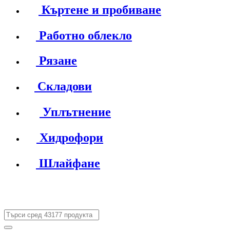
Къртене и пробиване
Работно облекло
Рязане
Складови
Уплътнение
Хидрофори
Шлайфане