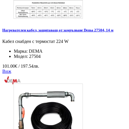
Нагревателен кабел, защитаващ от замръзване Dema 27504, 14 м
Кабел снабден с термостат 224 W
Марка:
DEMA
Модел:
27504
101.00€ / 197.54лв.
Виж