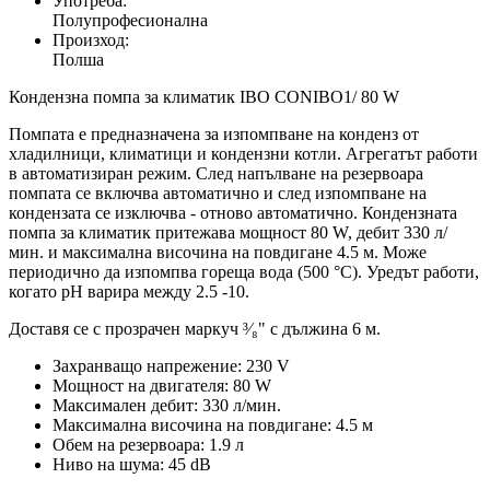
Употреба:
Полупрофесионална
Произход:
Полша
Кондензна помпа за климатик IBO CONIBO1/ 80 W
Помпата е предназначена за изпомпване на конденз от
хладилници, климатици и кондензни котли. Агрегатът работи
в автоматизиран режим. След напълване на резервоара
помпата се включва автоматично и след изпомпване на
кондензата се изключва - отново автоматично. Кондензната
помпа за климатик притежава мощност 80 W, дебит 330 л/
мин. и максимална височина на повдигане 4.5 м. Може
периодично да изпомпва гореща вода (500 °C). Уредът работи,
когато pH варира между 2.5 -10.
Доставя се с прозрачен маркуч ³⁄₈" с дължина 6 м.
Захранващо напрежение: 230 V
Мощност на двигателя: 80 W
Максимален дебит: 330 л/мин.
Максимална височина на повдигане: 4.5 м
Обем на резервоара: 1.9 л
Ниво на шума: 45 dB