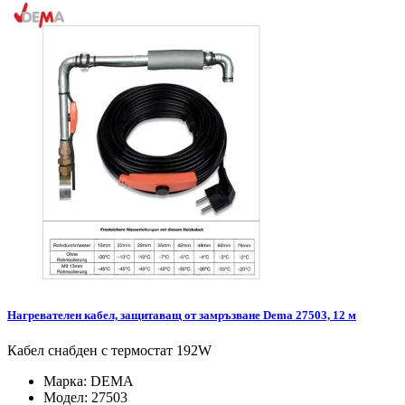
Нагревателен кабел, защитаващ от замръзване Dema 27503, 12 м
Кабел снабден с термостат 192W
Марка:
DEMA
Модел:
27503