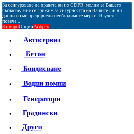
За осигуряване на правата ви по GDPR, молим за Вашето
съгласие. Ние се грижим за сигурността на Вашите лични
данни и сме предприели необходимите мерки.
Научете
повече...
Затвори
Опции
Разбрах
Автосервиз
Бетон
Боядисване
Водни помпи
Генератори
Градински
Други