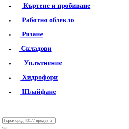
Къртене и пробиване
Работно облекло
Рязане
Складови
Уплътнение
Хидрофори
Шлайфане