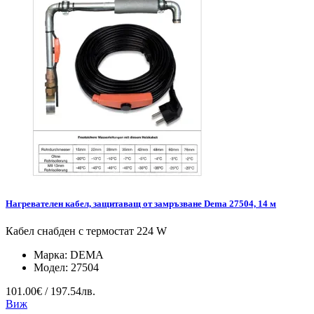
Нагревателен кабел, защитаващ от замръзване Dema 27504, 14 м
Кабел снабден с термостат 224 W
Марка:
DEMA
Модел:
27504
101.00€ / 197.54лв.
Виж