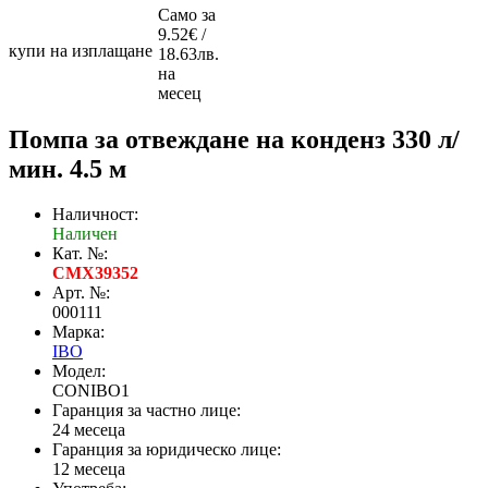
Само за
9.52€ /
купи на изплащане
18.63лв.
на
месец
Помпа за отвеждане на конденз 330 л/
мин. 4.5 м
Наличност:
Наличен
Кат. №:
CMX39352
Арт. №:
000111
Марка:
IBO
Модел:
CONIBO1
Гаранция за частно лице:
24 месеца
Гаранция за юридическо лице:
12 месеца