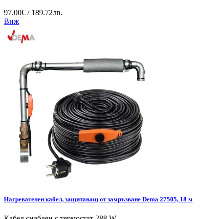
97.00€ / 189.72лв.
Виж
Нагревателен кабел, защитаващ от замръзване Dema 27505, 18 м
Кабел снабден с термостат 288 W