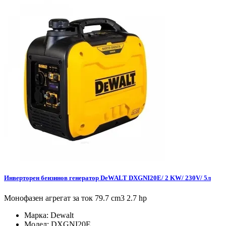
Инверторен бензинов генератор DeWALT DXGNI20E/ 2 KW/ 230V/ 5л
Монофазен агрегат за ток 79.7 cm3 2.7 hp
Марка:
Dewalt
Модел:
DXGNI20E