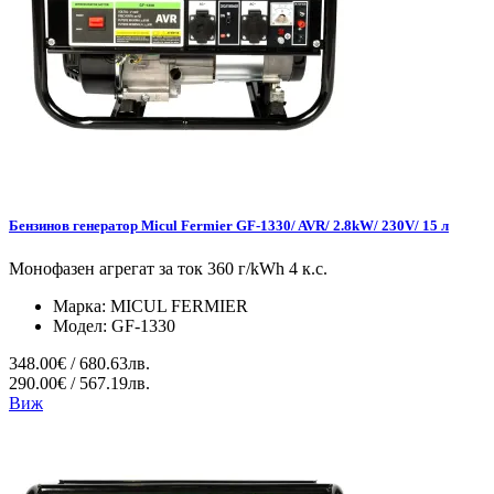
Бензинов генератор Micul Fermier GF-1330/ AVR/ 2.8kW/ 230V/ 15 л
Монофазен агрегат за ток 360 г/kWh 4 к.с.
Марка:
MICUL FERMIER
Модел:
GF-1330
348.00€ / 680.63лв.
290.00€ / 567.19лв.
Виж