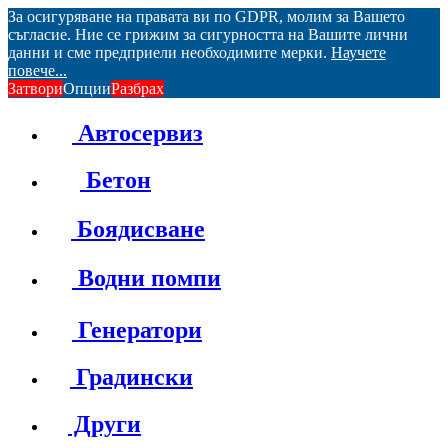
За осигуряване на правата ви по GDPR, молим за Вашето
съгласие. Ние се грижим за сигурността на Вашите лични
данни и сме предприели необходимите мерки.
Научете
повече...
Затвори
Опции
Разбрах
Автосервиз
Бетон
Боядисване
Водни помпи
Генератори
Градински
Други