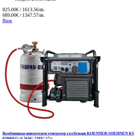
825.00€ / 1613.56лв.
689.00€ / 1347.57лв.
Виж
Комбиниран инверторен генератор газ/бензин KOENNER-SOEHNEN KS
6500iEG/ 6,5kW/ 230V/ 17л