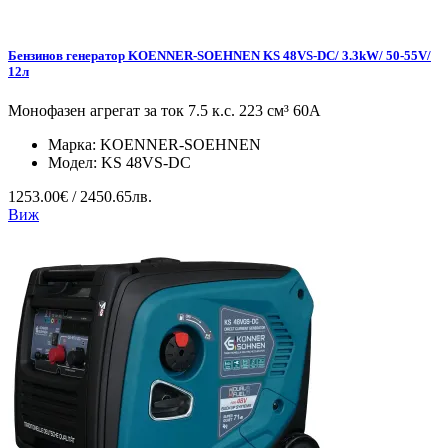
Бензинов генератор KOENNER-SOEHNEN KS 48VS-DC/ 3.3kW/ 50-55V/
12л
Монофазен агрегат за ток 7.5 к.с. 223 см³ 60А
Марка:
KOENNER-SOEHNEN
Модел:
KS 48VS-DC
1253.00€ / 2450.65лв.
Виж