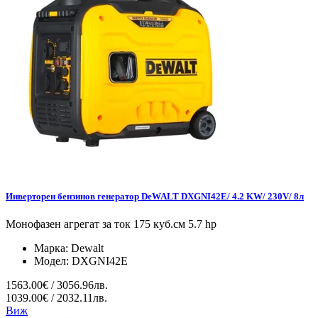
Инверторен бензинов генератор DeWALT DXGNI42E/ 4.2 KW/ 230V/ 8л
Монофазен агрегат за ток 175 куб.см 5.7 hp
Марка:
Dewalt
Модел:
DXGNI42E
1563.00€ / 3056.96лв.
1039.00€ / 2032.11лв.
Виж