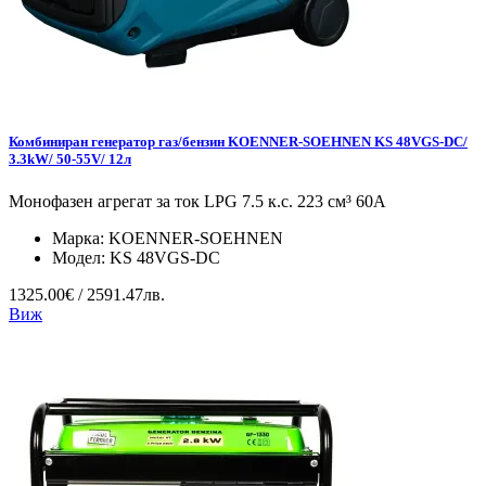
Комбиниран генератор газ/бензин KOENNER-SOEHNEN KS 48VGS-DC/
3.3kW/ 50-55V/ 12л
Монофазен агрегат за ток LPG 7.5 к.с. 223 см³ 60А
Марка:
KOENNER-SOEHNEN
Модел:
KS 48VGS-DC
1325.00€ / 2591.47лв.
Виж