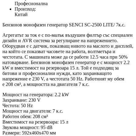
Професионална
Произход:
Китай
Бензинов монофазен генератор SENCI SC-2500 LITE/ 7к.с.
Агрегатът за ток е с по-малък въздушен филтър със специален
дизайн и AVR система за регулиране на напрежението.
Оборудван е с датчик, показващ нивото на маслото и дисплей,
на който се показват часовете на работа, волтметъра и
честотата. С машината може да се работи 12.5 часа при 50%
натоварване. Бензинов монофазен генератор е с мощност 2.2
kW и вместимост на резервоара 15 л. Той е подходящ за
битови и професионални нужди, като захранващото
напрежение е 230 V, а честотата 50 Hz. Работният му обем
е 208 см³, а мощността на двигателя 7 к.с.
Мощност на генератора: 2.2 kW
Захранване: 230 V
Честота: 50 Hz
Мощност на двигателя: 7 к.с.
Работен обем: 208 см³
Вместимост на резервоара: 15 л
Звукова мощност: 95 dB
Размери: 592x460x470 мм