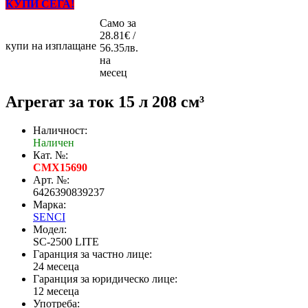
КУПИ СЕГА!
Само за
28.81€ /
купи на изплащане
56.35лв.
на
месец
Агрегат за ток 15 л 208 см³
Наличност:
Наличен
Кат. №:
CMX15690
Арт. №:
6426390839237
Марка:
SENCI
Модел:
SC-2500 LITE
Гаранция за частно лице:
24 месеца
Гаранция за юридическо лице:
12 месеца
Употреба: