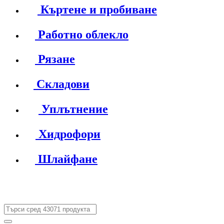
Къртене и пробиване
Работно облекло
Рязане
Складови
Уплътнение
Хидрофори
Шлайфане