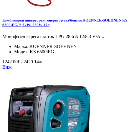
Комбиниран инверторен генератор газ/бензин KOENNER-SOEHNEN KS
6500iEG/ 6,5kW/ 230V/ 17л
Монофазен агрегат за ток LPG 28.6 A 12/8.3 V/А...
Марка:
KOENNER-SOEHNEN
Модел:
KS 6500iEG
1242.00€ / 2429.14лв.
Виж