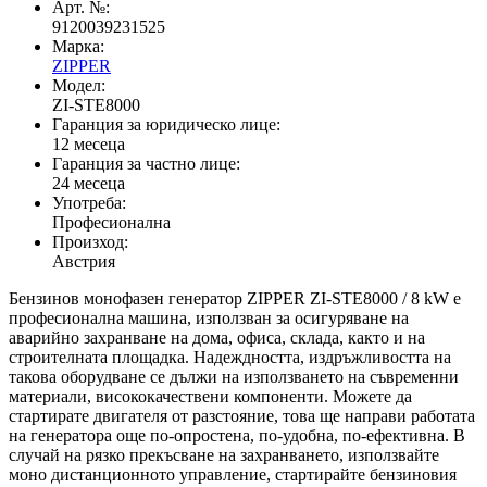
Арт. №:
9120039231525
Марка:
ZIPPER
Модел:
ZI-STE8000
Гаранция за юридическо лице:
12 месеца
Гаранция за частно лице:
24 месеца
Употреба:
Професионална
Произход:
Австрия
Бензинов монофазен генератор ZIPPER ZI-STE8000 / 8 kW е
професионална машина, използван за осигуряване на
аварийно захранване на дома, офиса, склада, както и на
строителната площадка. Надеждността, издръжливостта на
такова оборудване се дължи на използването на съвременни
материали, висококачествени компоненти. Можете да
стартирате двигателя от разстояние, това ще направи работата
на генератора още по-опростена, по-удобна, по-ефективна. В
случай на рязко прекъсване на захранването, използвайте
моно дистанционното управление, стартирайте бензиновия