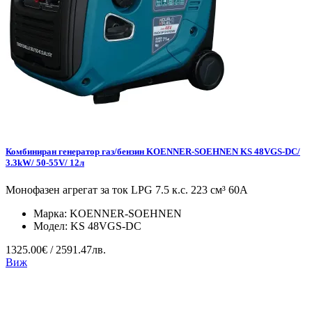
Комбиниран генератор газ/бензин KOENNER-SOEHNEN KS 48VGS-DC/
3.3kW/ 50-55V/ 12л
Монофазен агрегат за ток LPG 7.5 к.с. 223 см³ 60А
Марка:
KOENNER-SOEHNEN
Модел:
KS 48VGS-DC
1325.00€ / 2591.47лв.
Виж