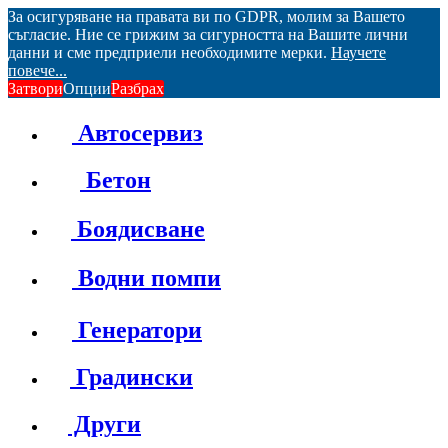
За осигуряване на правата ви по GDPR, молим за Вашето
съгласие. Ние се грижим за сигурността на Вашите лични
данни и сме предприели необходимите мерки.
Научете
повече...
Затвори
Опции
Разбрах
Автосервиз
Бетон
Боядисване
Водни помпи
Генератори
Градински
Други