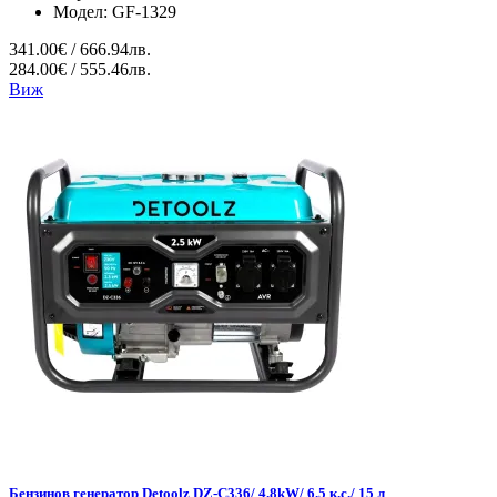
Модел:
GF-1329
341.00€ / 666.94лв.
284.00€ / 555.46лв.
Виж
Бензинов генератор Detoolz DZ-C336/ 4.8kW/ 6.5 к.с./ 15 л