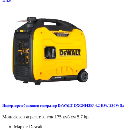
Виж
Инверторен бензинов генератор DeWALT DXGNI42E/ 4.2 KW/ 230V/ 8л
Монофазен агрегат за ток 175 куб.см 5.7 hp
Марка:
Dewalt