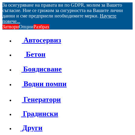
За осигуряване на правата ви по GDPR, молим за Вашето
съгласие. Ние се грижим за сигурността на Вашите лични
данни и сме предприели необходимите мерки.
Научете
повече...
Затвори
Опции
Разбрах
Автосервиз
Бетон
Боядисване
Водни помпи
Генератори
Градински
Други