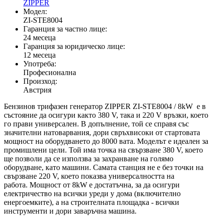
ZIPPER
Модел:
ZI-STE8004
Гаранция за частно лице:
24 месеца
Гаранция за юридическо лице:
12 месеца
Употреба:
Професионална
Произход:
Австрия
Бензинов трифазен генератор ZIPPER ZI-STE8004 / 8kW е в
състояние да осигури както 380 V, така и 220 V връзки, което
го прави универсален. В допълнение, той се справя със
значителни натоварвания, дори свръхвисоки от стартовата
мощност на оборудването до 8000 вата. Моделът е идеален за
промишлени цели. Той има точка на свързване 380 V, което
ще позволи да се използва за захранване на голямо
оборудване, като машини. Самата станция не е без точки на
свързване 220 V, което показва универсалността на
работа. Мощност от 8kW е достатъчна, за да осигури
електричество на всички уреди у дома (включително
енергоемките), а на строителната площадка - всички
инструменти и дори заваръчна машина.