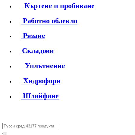
Къртене и пробиване
Работно облекло
Рязане
Складови
Уплътнение
Хидрофори
Шлайфане