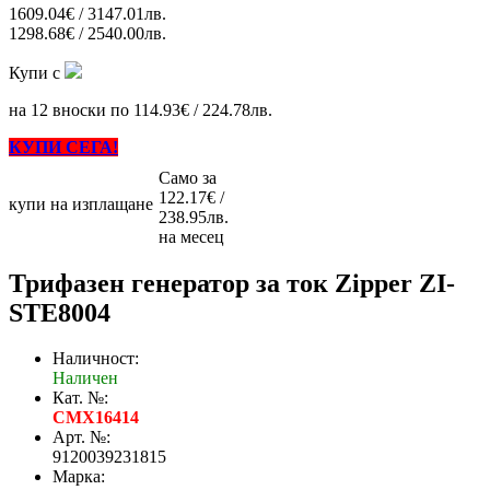
1609.04€ / 3147.01лв.
1298.68€ / 2540.00лв.
Купи с
на 12 вноски по 114.93€ / 224.78лв.
КУПИ СЕГА!
Само за
122.17€ /
купи на изплащане
238.95лв.
на месец
Трифазен генератор за ток Zipper ZI-
STE8004
Наличност:
Наличен
Кат. №:
CMX16414
Арт. №:
9120039231815
Марка: