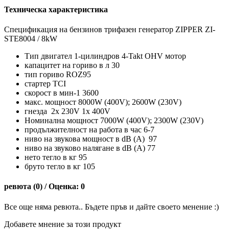
Техническа характеристика
Спецификация на бензинов трифазен генератор ZIPPER ZI-
STE8004 / 8kW
Тип двигател 1-цилиндров 4-Takt OHV мотор
капацитет на гориво в л 30
тип гориво ROZ95
стартер TCI
скорост в мин-1 3600
макс. мощност 8000W (400V); 2600W (230V)
гнезда 2x 230V 1x 400V
Номинална мощност 7000W (400V); 2300W (230V)
продължителност на работа в час 6-7
ниво на звукова мощност в dB (A) 97
ниво на звуково налягане в dB (A) 77
нето тегло в кг 95
бруто тегло в кг 105
ревюта (0) / Оценка: 0
Все още няма ревюта.. Бъдете пръв и дайте своето менение :)
Добавете мнение за този продукт