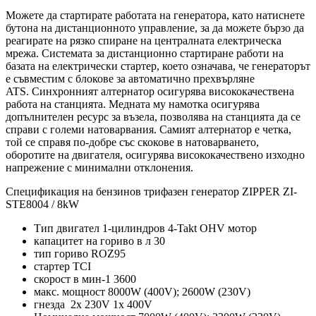
Можете да стартирате работата на генератора, като натиснете
бутона на дистанционното управление, за да можете бързо да
реагирате на рязко спиране на централната електрическа
мрежа. Системата за дистанционно стартиране работи на
базата на електрически стартер, което означава, че генераторът
е съвместим с блокове за автоматично прехвърляне
ATS. Синхронният алтернатор осигурява висококачествена
работа на станцията. Медната му намотка осигурява
допълнителен ресурс за възела, позволява на станцията да се
справи с големи натоварвания. Самият алтернатор е четка,
той се справя по-добре със скокове в натоварването,
оборотите на двигателя, осигурява висококачествено изходно
напрежение с минимални отклонения.
Спецификация на бензинов трифазен генератор ZIPPER ZI-
STE8004 / 8kW
Тип двигател 1-цилиндров 4-Takt OHV мотор
капацитет на гориво в л 30
тип гориво ROZ95
стартер TCI
скорост в мин-1 3600
макс. мощност 8000W (400V); 2600W (230V)
гнезда 2x 230V 1x 400V