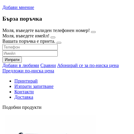
Добави мнение
Бърза поръчка
Моля, въведете валиден телефонен номер!
Моля, въведете имейл!
Вашата поръчка е приета.
Изпрати
Добави в любими
Сравни
Абонирай се за по-ниска цена
Предложи по-ниска цена
Принтирай
Изпрати запитване
Контакти
Доставка
Подобни продукти