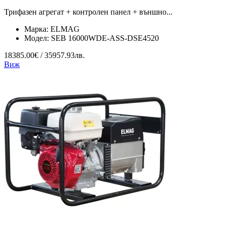
Трифазен агрегат + контролен панел + външно...
Марка:
ELMAG
Модел:
SEB 16000WDE-ASS-DSE4520
18385.00€ / 35957.93лв.
Виж