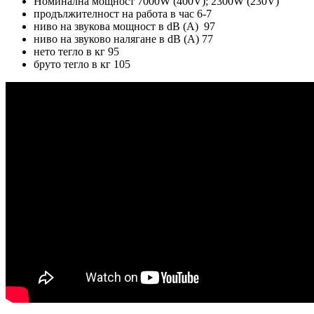
Номинална мощност 7000W (400V); 2300W (230V)
продължителност на работа в час 6-7
ниво на звукова мощност в dB (A) 97
ниво на звуково налягане в dB (A) 77
нето тегло в кг 95
бруто тегло в кг 105