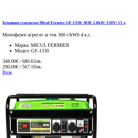
Бензинов генератор Micul Fermier GF-1330/ AVR/ 2.8kW/ 230V/ 15 л
Монофазен агрегат за ток 360 г/kWh 4 к.с.
Марка:
MICUL FERMIER
Модел:
GF-1330
348.00€ / 680.63лв.
290.00€ / 567.19лв.
Виж