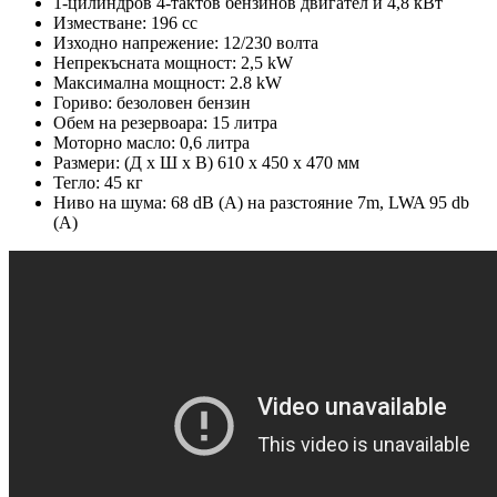
1-цилиндров 4-тактов бензинов двигател и 4,8 кВт
Изместване: 196 cc
Изходно напрежение: 12/230 волта
Непрекъсната мощност: 2,5 kW
Максимална мощност: 2.8 kW
Гориво: безоловен бензин
Обем на резервоара: 15 литра
Моторно масло: 0,6 литра
Размери: (Д х Ш х В) 610 х 450 х 470 мм
Тегло: 45 кг
Ниво на шума: 68 dB (A) на разстояние 7m, LWA 95 db
(A)