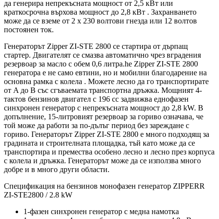
да генерира непрекъсната мощност от 2,5 кВт или
краткосрочна върхова мощност до 2,8 кВт . Захранването
може да се вземе от 2 х 230 волтови гнезда или 12 волтов
постоянен ток.
Генераторът Zipper ZI-STE 2800 се стартира от дърпащ
стартер. Двигателят се смазва автоматично чрез вградения
резервоар за масло с обем 0,6 литра.he Zipper ZI-STE 2800
генератора е не само евтини, но и мобилни благодарение на
основна рамка с колела . Можете лесно да го транспортирате
от A до B със сгъваемата транспортна дръжка. Мощният 4-
тактов бензинов двигател с 196 cc задвижва еднофазен
синхронен генератор с непрекъсната мощност до 2,8 kW. В
допълнение, 15-литровият резервоар за гориво означава, че
той може да работи за по-дълъг период без зареждане с
гориво. Генераторът Zipper ZI-STE 2800 е много подходящ за
градината и строителната площадка, тъй като може да се
транспортира и премества особено лесно и лесно през корпуса
с колела и дръжка. Генераторът може да се използва много
добре и в много други области.
Спецификация на бензинов монофазен генератор ZIPPERR
ZI-STE2800 / 2.8 kW
1-фазен синхронен генератор с медна намотка