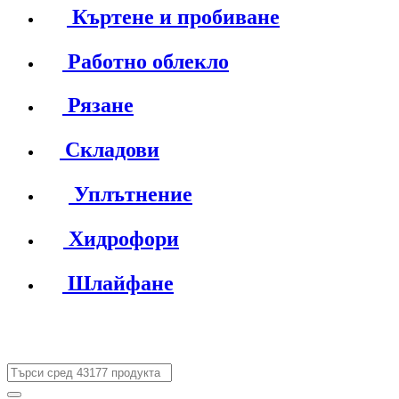
Къртене и пробиване
Работно облекло
Рязане
Складови
Уплътнение
Хидрофори
Шлайфане