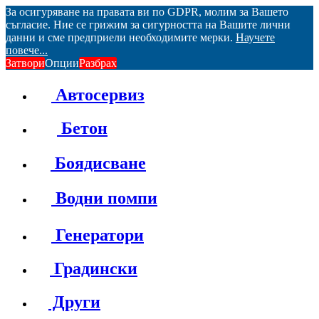
За осигуряване на правата ви по GDPR, молим за Вашето
съгласие. Ние се грижим за сигурността на Вашите лични
данни и сме предприели необходимите мерки.
Научете
повече...
Затвори
Опции
Разбрах
Автосервиз
Бетон
Боядисване
Водни помпи
Генератори
Градински
Други