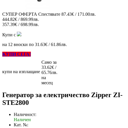
СУПЕР ОФЕРТА
Спестявате
87.43€ / 171.00лв.
444.82€ / 869.99лв.
357.39€ / 698.99лв.
Купи с
на 12 вноски по 31.63€ / 61.86лв.
КУПИ СЕГА!
Само за
33.62€ /
купи на изплащане
65.76лв.
на
месец
Генератор за електричество Zipper ZI-
STE2800
Наличност:
Наличен
Кат. №: