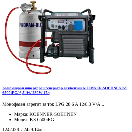
Комбиниран инверторен генератор газ/бензин KOENNER-SOEHNEN KS
6500iEG/ 6,5kW/ 230V/ 17л
Монофазен агрегат за ток LPG 28.6 A 12/8.3 V/А...
Марка:
KOENNER-SOEHNEN
Модел:
KS 6500iEG
1242.00€ / 2429.14лв.