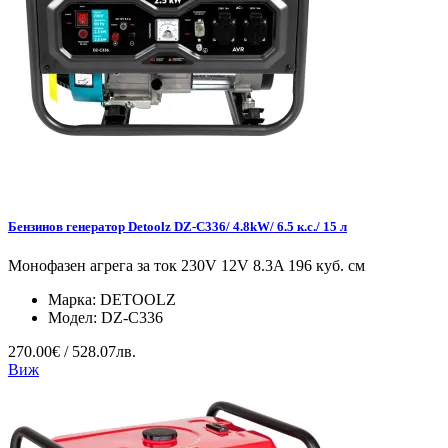
Бензинов генератор Detoolz DZ-C336/ 4.8kW/ 6.5 к.с./ 15 л
Монофазен агрега за ток 230V 12V 8.3A 196 куб. см
Марка:
DETOOLZ
Модел:
DZ-C336
270.00€ / 528.07лв.
Виж