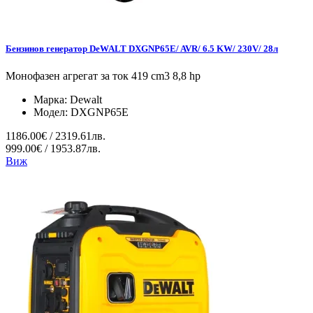
Бензинов генератор DeWALT DXGNP65E/ AVR/ 6.5 KW/ 230V/ 28л
Монофазен агрегат за ток 419 cm3 8,8 hp
Марка:
Dewalt
Модел:
DXGNP65E
1186.00€ / 2319.61лв.
999.00€ / 1953.87лв.
Виж