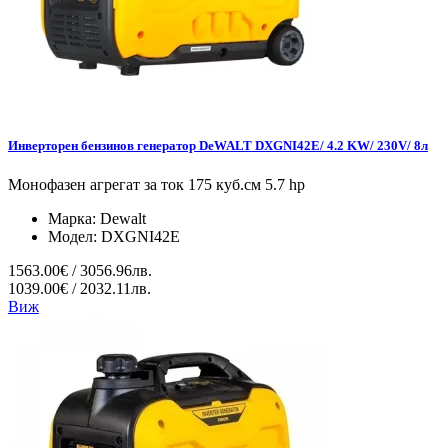
Инверторен бензинов генератор DeWALT DXGNI42E/ 4.2 KW/ 230V/ 8л
Монофазен агрегат за ток 175 куб.см 5.7 hp
Марка:
Dewalt
Модел:
DXGNI42E
1563.00€ / 3056.96лв.
1039.00€ / 2032.11лв.
Виж