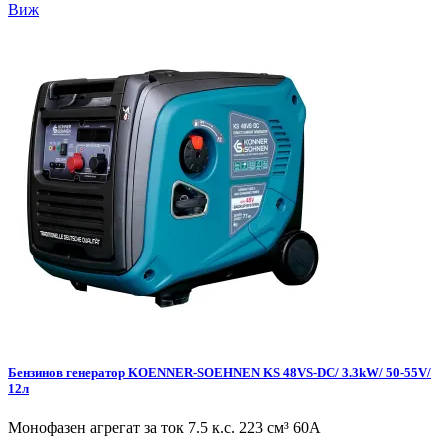
Виж
Бензинов генератор KOENNER-SOEHNEN KS 48VS-DC/ 3.3kW/ 50-55V/
12л
Монофазен агрегат за ток 7.5 к.с. 223 см³ 60А