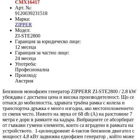
CMX16417
Арт. №:
9120039231518
Марка:
ZIPPER
Модел:
ZI-STE2800
Гаранция за юридическо лице:
12 месеца
Гаранция за частно лице:
24 месеца
Употреба:
Професионална
Произход:
Австрия
Бензинов монофазен генератор ZIPPERR ZI-STE2800 / 2.8 kW
убеждава с достъпна цена и висока производителност. Що се
отнася до мобилността, здравата тръбна рамка с колела и
транспортна дръжка е много изгодна, ако местоположението
се сменя често. Нивото на звука от 68 db (A) на разстояние 7
метра е дори в рамките на кадъра. Вибрациите се абсорбират
от гъвкави гумени елементи, които са вградени в рамката на
устройството. 1-цилиндровият 4-тактов бензинов двигател с
мощност 4,8 кВт задвижва еднофазен генератор , който може