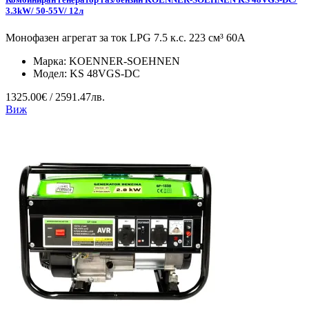
3.3kW/ 50-55V/ 12л
Монофазен агрегат за ток LPG 7.5 к.с. 223 см³ 60А
Марка:
KOENNER-SOEHNEN
Модел:
KS 48VGS-DC
1325.00€ / 2591.47лв.
Виж