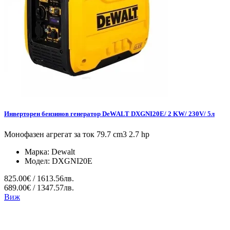
Инверторен бензинов генератор DeWALT DXGNI20E/ 2 KW/ 230V/ 5л
Монофазен агрегат за ток 79.7 cm3 2.7 hp
Марка:
Dewalt
Модел:
DXGNI20E
825.00€ / 1613.56лв.
689.00€ / 1347.57лв.
Виж