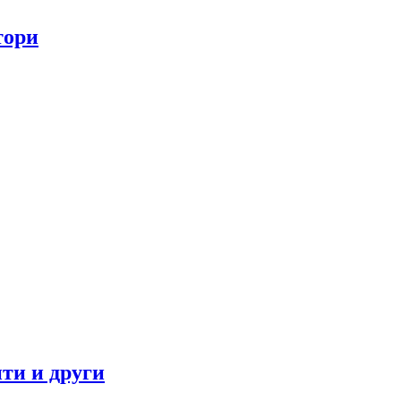
тори
ти и други