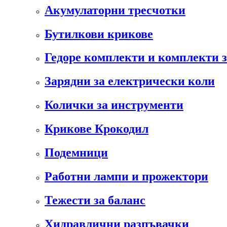
Акумулаторни тресчотки
Бутилкови крикове
Гедоре комплекти и комплекти 
Зарядни за електрически коли
Колички за инструменти
Крикове Крокодил
Подемници
Работни лампи и прожектори
Тежести за баланс
Хидравлични разпъвачки