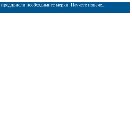
ме предприели необходимите мерки.
Научете повече...