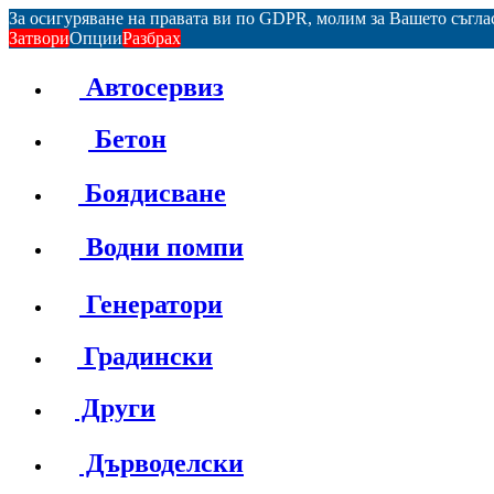
За осигуряване на правата ви по GDPR, молим за Вашето съгл
Затвори
Опции
Разбрах
Автосервиз
Бетон
Боядисване
Водни помпи
Генератори
Градински
Други
Дърводелски