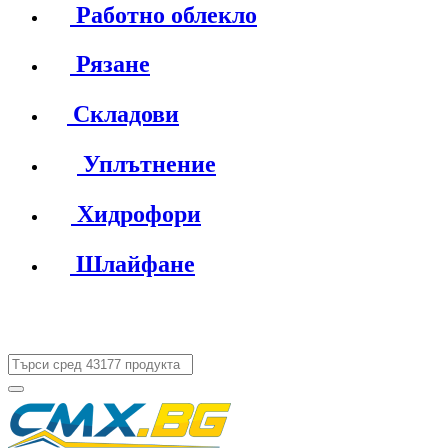
Работно облекло
Рязане
Складови
Уплътнение
Хидрофори
Шлайфане