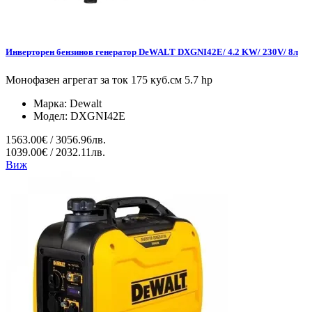
Инверторен бензинов генератор DeWALT DXGNI42E/ 4.2 KW/ 230V/ 8л
Монофазен агрегат за ток 175 куб.см 5.7 hp
Марка:
Dewalt
Модел:
DXGNI42E
1563.00€ / 3056.96лв.
1039.00€ / 2032.11лв.
Виж