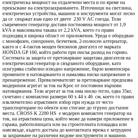
електрическа мощност на отдалечени места и по време на
прекъсване на електрозахранването. Източници на светлина,
електрически устройства, машини и инструменти могат лесно
да се свържат към едно от двете 230 V AC гнезда. Този
съвременен генератор доставя постноянна мощност от 1,9
kVA и максимална такава от 2,2 kVA, което го прави
подходящ в широка област от приложения. Уреда е оборудван
с монофазен, синхронен, безчетков, 2-полюсен алтернатор,
както и с 4-тактов мощен бензинов двигател от марката
HONDA GP 160, който работи при нисък разход на гориво.
Системата за защита от претоварване защитава двигателя на
електрическия генератор и свързаното оборудване, като
осигурява стабилно изходно напрежение, бързо компенсира
промените в натоварването и намалява ниско напрежение и
пренапрежение. Превключвателят за претоварване предпазва
модериния агрегат за ток на Крос от постоянни върхови
натоварвания. Този агрегат за ток има ниско тегло, едва 35кг,
съчетано с компактни размери 60 x 44 x 46 см, което го прави
изключително атрактивен избор при нужда от често
транспортиране по обекти или стигане до тгруно достъпни
места. CROSS K 2200 HS е модерен компактен генератор на
ток, на атрактивна цена, който може да намери приложение в
гаража, работилницата или на строителната площадка или
навсякъде, където достъпа до контактната мрежа е затруднен
за захранване на различни видове инструменти и машини.