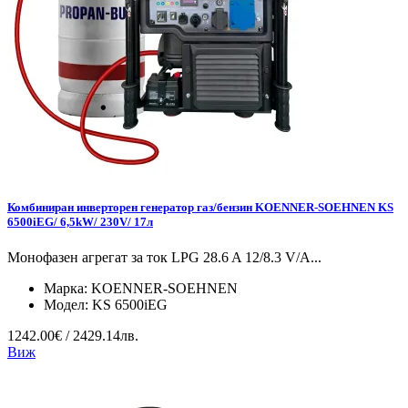
Комбиниран инверторен генератор газ/бензин KOENNER-SOEHNEN KS
6500iEG/ 6,5kW/ 230V/ 17л
Монофазен агрегат за ток LPG 28.6 A 12/8.3 V/А...
Марка:
KOENNER-SOEHNEN
Модел:
KS 6500iEG
1242.00€ / 2429.14лв.
Виж