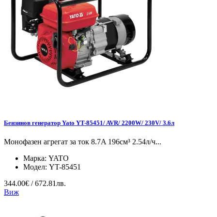
Бензинов генератор Yato YT-85451/ AVR/ 2200W/ 230V/ 3.6л
Mонофазен агрегат за ток 8.7A 196см³ 2.54л/ч...
Марка:
YATO
Модел:
YT-85451
344.00€ / 672.81лв.
Виж