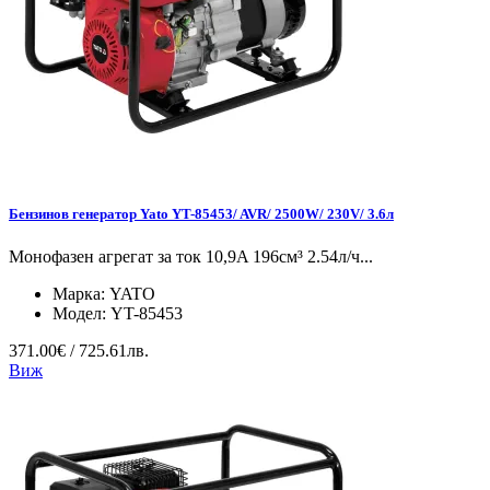
Бензинов генератор Yato YT-85453/ AVR/ 2500W/ 230V/ 3.6л
Mонофазен агрегат за ток 10,9A 196см³ 2.54л/ч...
Марка:
YATO
Модел:
YT-85453
371.00€ / 725.61лв.
Виж