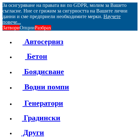
За осигуряване на правата ви по GDPR, молим за Вашето
съгласие. Ние се грижим за сигурността на Вашите лични
данни и сме предприели необходимите мерки.
Научете
повече...
Затвори
Опции
Разбрах
Автосервиз
Бетон
Боядисване
Водни помпи
Генератори
Градински
Други