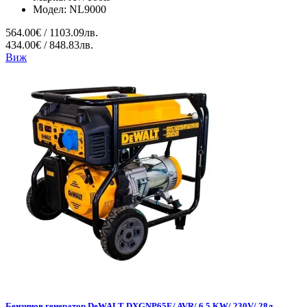
Модел:
NL9000
564.00€ / 1103.09лв.
434.00€ / 848.83лв.
Виж
Бензинов генератор DeWALT DXGNP65E/ AVR/ 6.5 KW/ 230V/ 28л