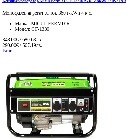
Бензинов генератор Micul Fermier GF-1330/ AVR/ 2.8kW/ 230V/ 15 л
Монофазен агрегат за ток 360 г/kWh 4 к.с.
Марка:
MICUL FERMIER
Модел:
GF-1330
348.00€ / 680.63лв.
290.00€ / 567.19лв.
Виж