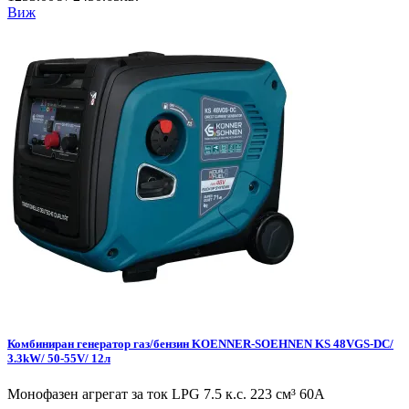
Виж
Комбиниран генератор газ/бензин KOENNER-SOEHNEN KS 48VGS-DC/
3.3kW/ 50-55V/ 12л
Монофазен агрегат за ток LPG 7.5 к.с. 223 см³ 60А