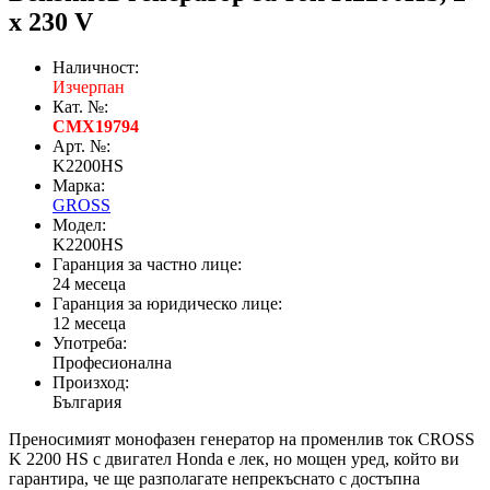
x 230 V
Наличност:
Изчерпан
Кат. №:
CMX19794
Арт. №:
K2200HS
Марка:
GROSS
Модел:
K2200HS
Гаранция за частно лице:
24 месеца
Гаранция за юридическо лице:
12 месеца
Употреба:
Професионална
Произход:
България
Преносимият монофазен генератор на променлив ток CROSS
K 2200 HS с двигател Honda е лек, но мощен уред, който ви
гарантира, че ще разполагате непрекъснато с достъпна