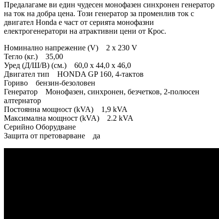
Предалагаме ви един чудесен монофазен синхронен генератор
на ток на добра цена. Този генератор за променлив ток с
двигател Honda е част от серията монофазни
електрогенератори на атрактивни цени от Крос.
Номинално напрежение (V) 2 x 230 V
Тегло (кг.) 35,00
Уред (Д/Ш/В) (cм.) 60,0 x 44,0 x 46,0
Двигател тип HONDA GP 160, 4-тактов
Гориво бензин-безоловен
Генератор Монофазен, синхронен, безчетков, 2-полюсен
алтернатор
Постоянна мощност (kVA) 1,9 kVA
Максимална мощност (kVA) 2.2 kVA
Серийно Оборудване
Защита от претоварване да