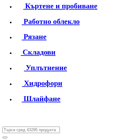
Къртене и пробиване
Работно облекло
Рязане
Складови
Уплътнение
Хидрофори
Шлайфане