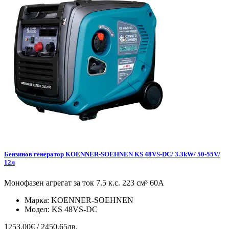
Бензинов генератор KOENNER-SOEHNEN KS 48VS-DC/ 3.3kW/ 50-55V/
12л
Монофазен агрегат за ток 7.5 к.с. 223 см³ 60А
Марка:
KOENNER-SOEHNEN
Модел:
KS 48VS-DC
1253.00€ / 2450.65лв.