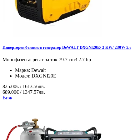
Инверторен бензинов генератор DeWALT DXGNI20E/ 2 KW/ 230V/ 5л
Монофазен агрегат за ток 79.7 cm3 2.7 hp
Марка:
Dewalt
Модел:
DXGNI20E
825.00€ / 1613.56лв.
689.00€ / 1347.57лв.
Виж