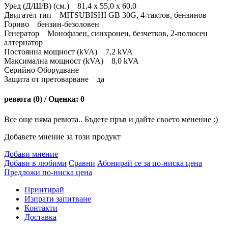
Уред (Д/Ш/В) (cм.) 81,4 x 55,0 x 60,0
Двигател тип MITSUBISHI GB 30G, 4-тактов, бензинов
Гориво бензин-безоловен
Генератор Монофазен, синхронен, безчетков, 2-полюсен
алтернатор
Постоянна мощност (kVA) 7,2 kVA
Максимална мощност (kVA) 8,0 kVA
Серийно Оборудване
Защита от претоварване да
ревюта (0) / Оценка: 0
Все още няма ревюта.. Бъдете пръв и дайте своето менение :)
Добавете мнение за този продукт
Добави мнение
Добави в любими
Сравни
Абонирай се за по-ниска цена
Предложи по-ниска цена
Принтирай
Изпрати запитване
Контакти
Доставка