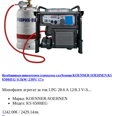
Комбиниран инверторен генератор газ/бензин KOENNER-SOEHNEN KS
6500iEG/ 6,5kW/ 230V/ 17л
Монофазен агрегат за ток LPG 28.6 A 12/8.3 V/А...
Марка:
KOENNER-SOEHNEN
Модел:
KS 6500iEG
1242.00€ / 2429.14лв.