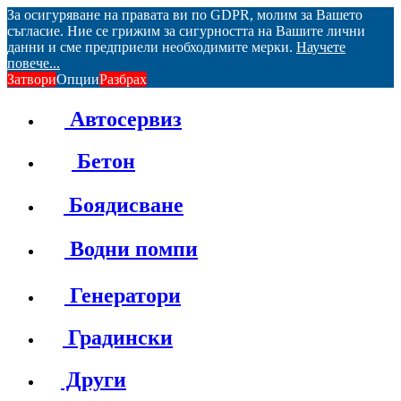
За осигуряване на правата ви по GDPR, молим за Вашето
съгласие. Ние се грижим за сигурността на Вашите лични
данни и сме предприели необходимите мерки.
Научете
повече...
Затвори
Опции
Разбрах
Автосервиз
Бетон
Боядисване
Водни помпи
Генератори
Градински
Други