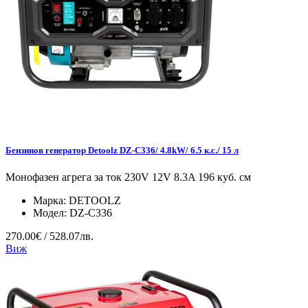
Бензинов генератор Detoolz DZ-C336/ 4.8kW/ 6.5 к.с./ 15 л
Монофазен агрега за ток 230V 12V 8.3A 196 куб. см
Марка:
DETOOLZ
Модел:
DZ-C336
270.00€ / 528.07лв.
Виж