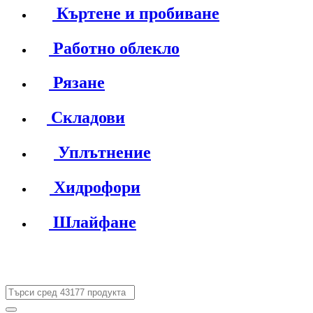
Къртене и пробиване
Работно облекло
Рязане
Складови
Уплътнение
Хидрофори
Шлайфане