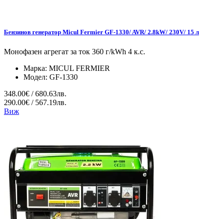
Бензинов генератор Micul Fermier GF-1330/ AVR/ 2.8kW/ 230V/ 15 л
Монофазен агрегат за ток 360 г/kWh 4 к.с.
Марка:
MICUL FERMIER
Модел:
GF-1330
348.00€ / 680.63лв.
290.00€ / 567.19лв.
Виж