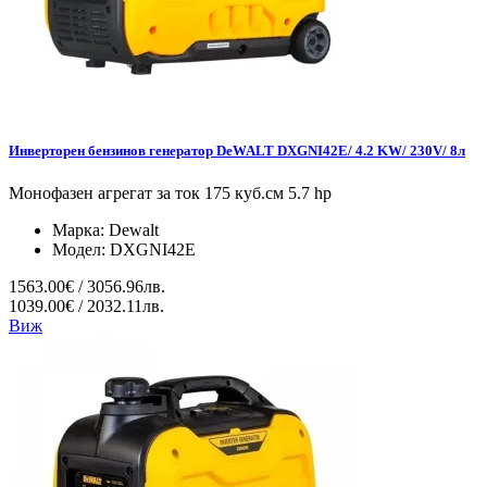
Инверторен бензинов генератор DeWALT DXGNI42E/ 4.2 KW/ 230V/ 8л
Монофазен агрегат за ток 175 куб.см 5.7 hp
Марка:
Dewalt
Модел:
DXGNI42E
1563.00€ / 3056.96лв.
1039.00€ / 2032.11лв.
Виж