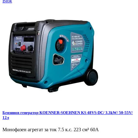
Виж
Бензинов генератор KOENNER-SOEHNEN KS 48VS-DC/ 3.3kW/ 50-55V/
12л
Монофазен агрегат за ток 7.5 к.с. 223 см³ 60А