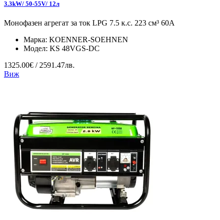
3.3kW/ 50-55V/ 12л
Монофазен агрегат за ток LPG 7.5 к.с. 223 см³ 60А
Марка:
KOENNER-SOEHNEN
Модел:
KS 48VGS-DC
1325.00€ / 2591.47лв.
Виж