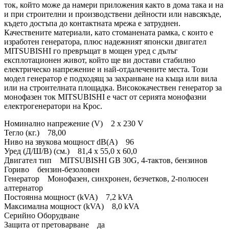
ток, който може да намери приложения както в дома така и на
и при строителни и производствени дейности или навсякъде,
където достъпа до контактната мрежа е затруднен.
Качествените материали, като стоманената рамка, с които е
изработен генератора, плюс надежният японски двигател
MITSUBISHI го превръщат в мощен уред с дълъг
експлотационен живот, който ще ви достави стабилно
електрическо напрежение и най-отдалечените места. Този
модел генератор е подходящ за захранване на къща или вила
или на строителната площадка. Висококачествен генератор за
монофазен ток MITSUBISHI е част от серията монофазни
електрогенератори на Крос.
Номинално напрежение (V) 2 x 230 V
Тегло (кг.) 78,00
Ниво на звукова мощност dB(A) 96
Уред (Д/Ш/В) (cм.) 81,4 x 55,0 x 60,0
Двигател тип MITSUBISHI GB 30G, 4-тактов, бензинов
Гориво бензин-безоловен
Генератор Монофазен, синхронен, безчетков, 2-полюсен
алтернатор
Постоянна мощност (kVA) 7,2 kVA
Максимална мощност (kVA) 8,0 kVA
Серийно Оборудване
Защита от претоварване да