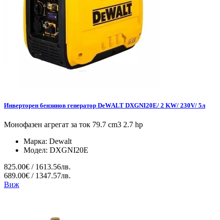
Инверторен бензинов генератор DeWALT DXGNI20E/ 2 KW/ 230V/ 5л
Монофазен агрегат за ток 79.7 cm3 2.7 hp
Марка:
Dewalt
Модел:
DXGNI20E
825.00€ / 1613.56лв.
689.00€ / 1347.57лв.
Виж