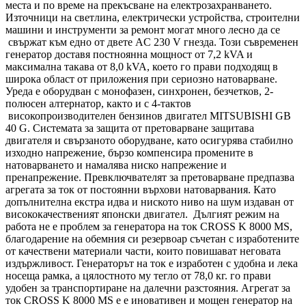
места и по време на прекъсване на електрозахранването.
Източници на светлина, електрически устройства, строителни
машини и инструменти за ремонт могат много лесно да се
свържат към едно от двете AC 230 V гнезда. Този съвременен
генератор доставя постноянна мощност от 7,2 kVA и
максимална такава от 8,0 kVA, което го прави подходящ в
широка област от приложения при сериозно натоварване.
Уреда е оборудван с монофазен, синхронен, безчетков, 2-
полюсен алтернатор, както и с 4-тактов
високопроизводителен бензинов двигател MITSUBISHI GB
40 G. Системата за защита от претоварване защитава
двигателя и свързаното оборудване, като осигурява стабилно
изходно напрежение, бързо компенсира промените в
натоварването и намалява ниско напрежение и
пренапрежение. Превключвателят за претоварване предпазва
агрегата за ток от постоянни върхови натоварвания. Като
допълнителна екстра идва и ниското ниво на шум издаван от
висококачественият японски двигател. Дългият режим на
работа не е проблем за генератора на ток CROSS K 8000 MS,
благодарение на обемния си резервоар съчетан с изработените
от качествени материали части, които повишават неговата
издържливост. Генераторът на ток е изработен с удобна и лека
носеща рамка, а цялостното му тегло от 78,0 кг. го прави
удобен за транспортиране на далечни разстояния. Агрегат за
ток CROSS K 8000 MS е е иновативен и мощен генератор на