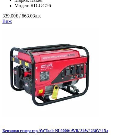
Марка:
Raider
Модел:
RD-GG26
339.00€ / 663.03лв.
Виж
Бензинов генератор AWTools NL9000/ AVR/ 3kW/ 230V/ 15л