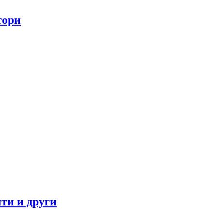
тори
ти и други