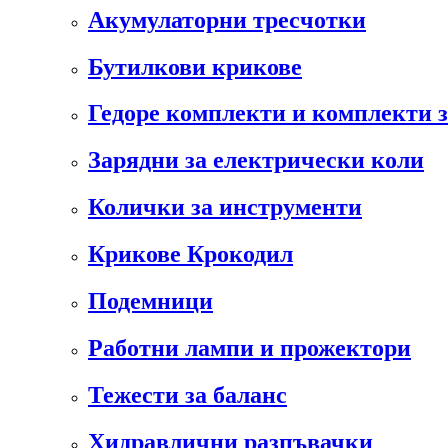
Акумулаторни тресчотки
Бутилкови крикове
Гедоре комплекти и комплекти 
Зарядни за електрически коли
Колички за инструменти
Крикове Крокодил
Подемници
Работни лампи и прожектори
Тежести за баланс
Хидравлични разпъвачки