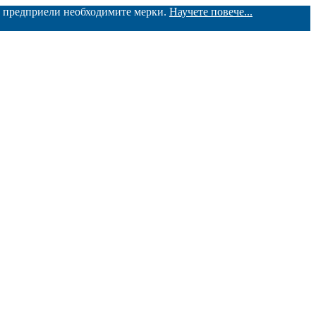
ме предприели необходимите мерки.
Научете повече...