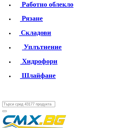
Работно облекло
Рязане
Складови
Уплътнение
Хидрофори
Шлайфане