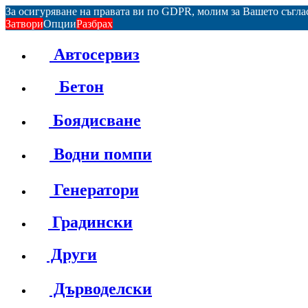
За осигуряване на правата ви по GDPR, молим за Вашето съгл
Затвори
Опции
Разбрах
Автосервиз
Бетон
Боядисване
Водни помпи
Генератори
Градински
Други
Дърводелски