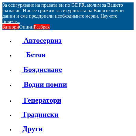
За осигуряване на правата ви по GDPR, молим за Вашето
съгласие. Ние се грижим за сигурността на Вашите лични
данни и сме предприели необходимите мерки.
Научете
повече...
Затвори
Опции
Разбрах
Автосервиз
Бетон
Боядисване
Водни помпи
Генератори
Градински
Други