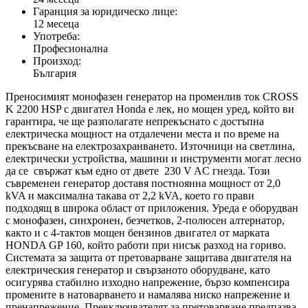
Гаранция за юридическо лице:
12 месеца
Употреба:
Професионална
Произход:
България
Преносимият монофазен генератор на променлив ток CROSS
K 2200 HSP с двигател Honda е лек, но мощен уред, който ви
гарантира, че ще разполагате непрекъснато с достъпна
електрическа мощност на отдалечени места и по време на
прекъсване на електрозахранването. Източници на светлина,
електрически устройства, машини и инструменти могат лесно
да се свържат към едно от двете 230 V AC гнезда. Този
съвременен генератор доставя постноянна мощност от 2,0
kVA и максимална такава от 2,2 kVA, което го прави
подходящ в широка област от приложения. Уреда е оборудван
с монофазен, синхронен, безчетков, 2-полюсен алтернатор,
както и с 4-тактов мощен бензинов двигател от марката
HONDA GP 160, който работи при нисък разход на гориво.
Системата за защита от претоварване защитава двигателя на
електрическия генератор и свързаното оборудване, като
осигурява стабилно изходно напрежение, бързо компенсира
промените в натоварването и намалява ниско напрежение и
пренапрежение. Превключвателят за претоварване предпазва