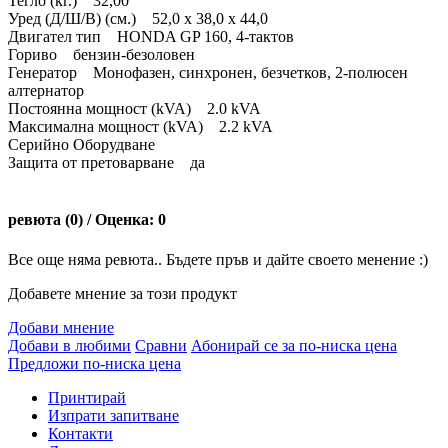
Тегло (кг.) 32,00
Уред (Д/Ш/В) (cм.) 52,0 x 38,0 x 44,0
Двигател тип HONDA GP 160, 4-тактов
Гориво бензин-безоловен
Генератор Монофазен, синхронен, безчетков, 2-полюсен
алтернатор
Постоянна мощност (kVA) 2.0 kVA
Максимална мощност (kVA) 2.2 kVA
Серийно Оборудване
Защита от претоварване да
ревюта (0) / Оценка: 0
Все още няма ревюта.. Бъдете пръв и дайте своето менение :)
Добавете мнение за този продукт
Добави мнение
Добави в любими
Сравни
Абонирай се за по-ниска цена
Предложи по-ниска цена
Принтирай
Изпрати запитване
Контакти