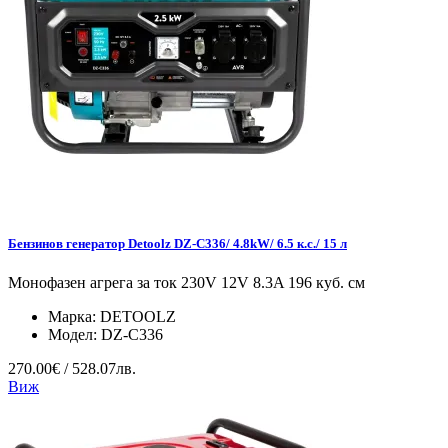
Бензинов генератор Detoolz DZ-C336/ 4.8kW/ 6.5 к.с./ 15 л
Монофазен агрега за ток 230V 12V 8.3A 196 куб. см
Марка:
DETOOLZ
Модел:
DZ-C336
270.00€ / 528.07лв.
Виж