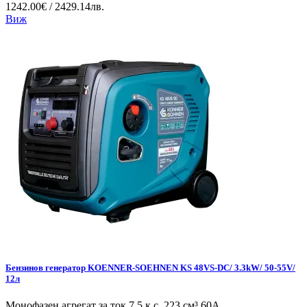
1242.00€ / 2429.14лв.
Виж
Бензинов генератор KOENNER-SOEHNEN KS 48VS-DC/ 3.3kW/ 50-55V/
12л
Монофазен агрегат за ток 7.5 к.с. 223 см³ 60А