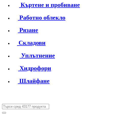
Къртене и пробиване
Работно облекло
Рязане
Складови
Уплътнение
Хидрофори
Шлайфане