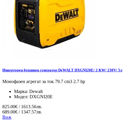
Инверторен бензинов генератор DeWALT DXGNI20E/ 2 KW/ 230V/ 5л
Монофазен агрегат за ток 79.7 cm3 2.7 hp
Марка:
Dewalt
Модел:
DXGNI20E
825.00€ / 1613.56лв.
689.00€ / 1347.57лв.
Виж