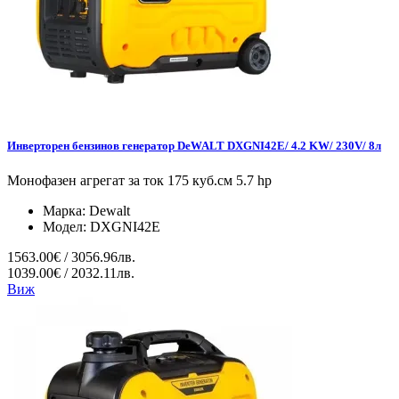
Инверторен бензинов генератор DeWALT DXGNI42E/ 4.2 KW/ 230V/ 8л
Монофазен агрегат за ток 175 куб.см 5.7 hp
Марка:
Dewalt
Модел:
DXGNI42E
1563.00€ / 3056.96лв.
1039.00€ / 2032.11лв.
Виж