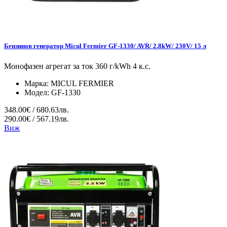
Бензинов генератор Micul Fermier GF-1330/ AVR/ 2.8kW/ 230V/ 15 л
Монофазен агрегат за ток 360 г/kWh 4 к.с.
Марка:
MICUL FERMIER
Модел:
GF-1330
348.00€ / 680.63лв.
290.00€ / 567.19лв.
Виж