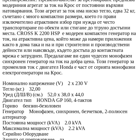
модериния агрегат за ток на Крос от постоянни върхови
натоварвания. Този агрегат за ток има ниско тегло, едва 32 кг,
съчетано с много компактни размери, което го прави
изключително атрактивен избор при нужда от често
транспортиране по обекти или стигане до тгруно достъпни
места. CROSS K 2200 HSP е модерен компактен генератор на
ток, на атрактивна цена, който може да намери приложения
както в дома така и на и при строителни и производствени
дейности или навсякъде, където достъпа до контактната
мрежа е затруднен. Предалагаме ви един чудесен монофазен
синхронен генератор на ток на добра цена. Този генератор за
променлив ток с двигател Honda е част от серията монофазни
електрогенератори на Крос.
Номинално напрежение (V) 2 x 230 V
Тегло (кг.) 32,00
Уред (Д/Ш/В) (cм.) 52,0 x 38,0 x 44,0
Двигател тип HONDA GP 160, 4-тактов
Гориво бензин-безоловен
Генератор Монофазен, синхронен, безчетков, 2-полюсен
алтернатор
Постоянна мощност (kVA) 2.0 kVA
Максимална мощност (kVA) 2.2 kVA
Серийно Оборудване
Защита от претоварване да