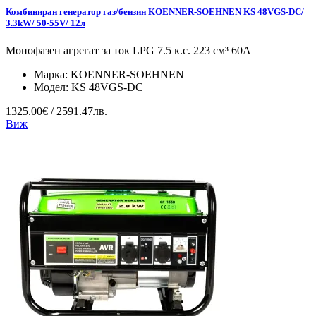
Комбиниран генератор газ/бензин KOENNER-SOEHNEN KS 48VGS-DC/
3.3kW/ 50-55V/ 12л
Монофазен агрегат за ток LPG 7.5 к.с. 223 см³ 60А
Марка:
KOENNER-SOEHNEN
Модел:
KS 48VGS-DC
1325.00€ / 2591.47лв.
Виж