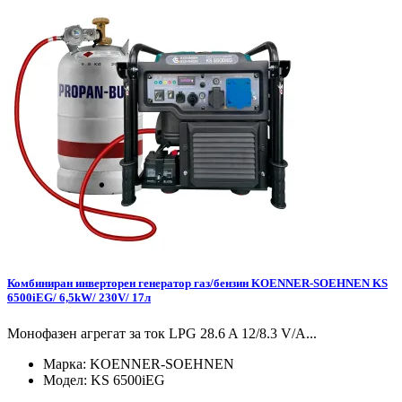
Комбиниран инверторен генератор газ/бензин KOENNER-SOEHNEN KS
6500iEG/ 6,5kW/ 230V/ 17л
Монофазен агрегат за ток LPG 28.6 A 12/8.3 V/А...
Марка:
KOENNER-SOEHNEN
Модел:
KS 6500iEG