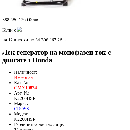
388.58€ / 760.00лв.
Купи с
на 12 вноски по 34.39€ / 67.26лв.
Лек генератор на монофазен ток с
двигател Honda
Наличност:
Изчерпан
Кат. №:
CMX19834
Арт. №:
K2200HSP
Марка:
CROSS
Модел:
K2200HSP
Гаранция за частно лице:
24 месеца