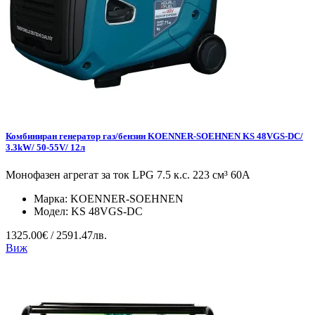
Комбиниран генератор газ/бензин KOENNER-SOEHNEN KS 48VGS-DC/
3.3kW/ 50-55V/ 12л
Монофазен агрегат за ток LPG 7.5 к.с. 223 см³ 60А
Марка:
KOENNER-SOEHNEN
Модел:
KS 48VGS-DC
1325.00€ / 2591.47лв.
Виж