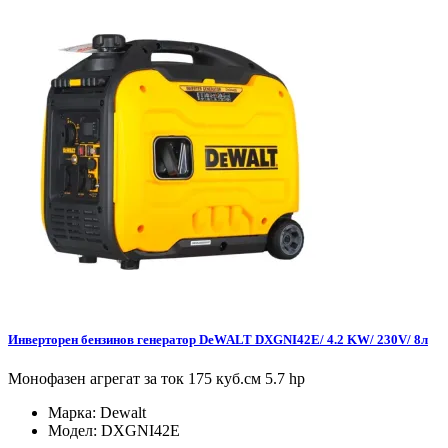
Инверторен бензинов генератор DeWALT DXGNI42E/ 4.2 KW/ 230V/ 8л
Монофазен агрегат за ток 175 куб.см 5.7 hp
Марка:
Dewalt
Модел:
DXGNI42E