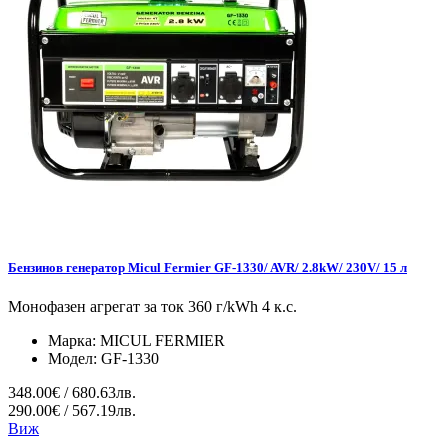
Бензинов генератор Micul Fermier GF-1330/ AVR/ 2.8kW/ 230V/ 15 л
Монофазен агрегат за ток 360 г/kWh 4 к.с.
Марка:
MICUL FERMIER
Модел:
GF-1330
348.00€ / 680.63лв.
290.00€ / 567.19лв.
Виж