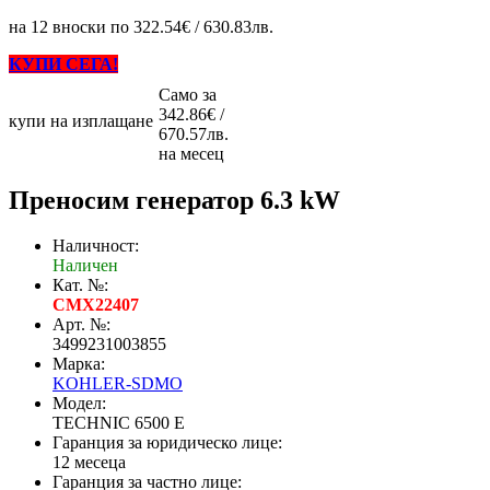
на 12 вноски по 322.54€ / 630.83лв.
КУПИ СЕГА!
Само за
342.86€ /
купи на изплащане
670.57лв.
на месец
Преносим генератор 6.3 kW
Наличност:
Наличен
Кат. №:
CMX22407
Арт. №:
3499231003855
Марка:
KOHLER-SDMO
Модел:
TECHNIC 6500 Е
Гаранция за юридическо лице:
12 месеца
Гаранция за частно лице: