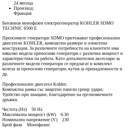
24 месеца
Произход:
Франция
Бензинов монофазен електрогенератор KOHLER SDMO
TECHNIC 6500 Е
Преосимите генератори SDMO притежават професионални
двигатели KOHLER, компактни размери и олекотена
конструкция. За различните потребности на клиентите има
няколко модела преносими генератори с различна мощност и
характеристики на работа. Като допълнителни аксесоари за
различните модели генератори се предлагат и комплект
колела за преносими генератори, кутия за принадлежности и
др.
Професионален двигател Kohler;
Компактна рамка със защитни панели срещу удари;
Удобство при хващане, благодарение на ергономичните
дръжки.
Честота (Hz) 50 Hz
Максимална мощност (kW) 6.30
Номинално напрежение (V) 230
Брой фази Монофазни