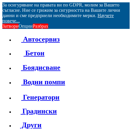
За осигуряване на правата ви по GDPR, молим за Вашето
съгласие. Ние се грижим за сигурността на Вашите лични
данни и сме предприели необходимите мерки.
Научете
повече...
Затвори
Опции
Разбрах
Автосервиз
Бетон
Боядисване
Водни помпи
Генератори
Градински
Други