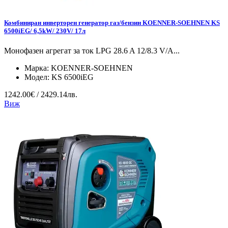
Комбиниран инверторен генератор газ/бензин KOENNER-SOEHNEN KS
6500iEG/ 6,5kW/ 230V/ 17л
Монофазен агрегат за ток LPG 28.6 A 12/8.3 V/А...
Марка:
KOENNER-SOEHNEN
Модел:
KS 6500iEG
1242.00€ / 2429.14лв.
Виж