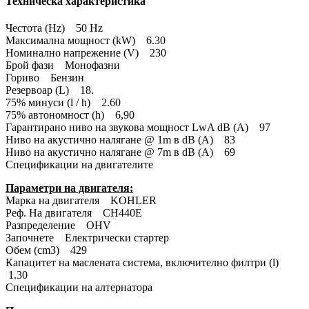
Техническа характеристика
Честота (Hz) 50 Hz
Максимална мощност (kW) 6.30
Номинално напрежение (V) 230
Брой фази Монофазни
Гориво Бензин
Резервоар (L) 18.
75% минуси (l / h) 2.60
75% автономност (h) 6,90
Гарантирано ниво на звукова мощност LwA dB (A) 97
Ниво на акустично налягане @ 1m в dB (A) 83
Ниво на акустично налягане @ 7m в dB (A) 69
Спецификации на двигателите
Параметри на двигателя:
Марка на двигателя KOHLER
Реф. На двигателя CH440E
Разпределение OHV
Започнете Електрически стартер
Обем (cm3) 429
Капацитет на маслената система, включително филтри (l)
1.30
Спецификации на алтернатора