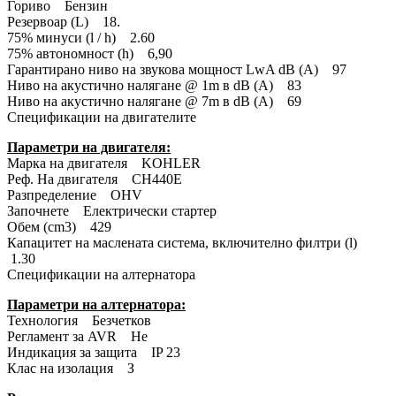
Гориво Бензин
Резервоар (L) 18.
75% минуси (l / h) 2.60
75% автономност (h) 6,90
Гарантирано ниво на звукова мощност LwA dB (A) 97
Ниво на акустично налягане @ 1m в dB (A) 83
Ниво на акустично налягане @ 7m в dB (A) 69
Спецификации на двигателите
Параметри на двигателя:
Марка на двигателя KOHLER
Реф. На двигателя CH440E
Разпределение OHV
Започнете Електрически стартер
Обем (cm3) 429
Капацитет на маслената система, включително филтри (l)
1.30
Спецификации на алтернатора
Параметри на алтернатора:
Технология Безчетков
Регламент за AVR Не
Индикация за защита IP 23
Клас на изолация З