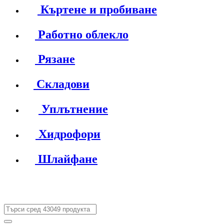
Къртене и пробиване
Работно облекло
Рязане
Складови
Уплътнение
Хидрофори
Шлайфане