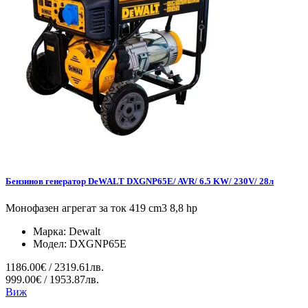
Бензинов генератор DeWALT DXGNP65E/ AVR/ 6.5 KW/ 230V/ 28л
Монофазен агрегат за ток 419 cm3 8,8 hp
Марка:
Dewalt
Модел:
DXGNP65E
1186.00€ / 2319.61лв.
999.00€ / 1953.87лв.
Виж