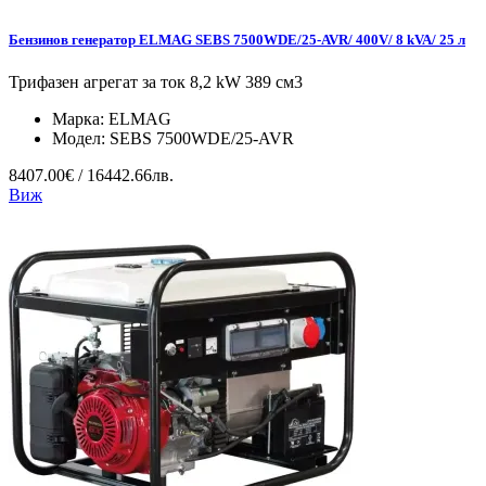
Бензинов генератор ELMAG SEBS 7500WDE/25-AVR/ 400V/ 8 kVA/ 25 л
Трифазен агрегат за ток 8,2 kW 389 см3
Марка:
ELMAG
Модел:
SEBS 7500WDE/25-AVR
8407.00€ / 16442.66лв.
Виж