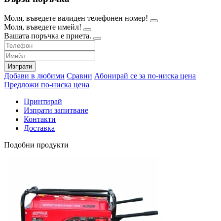
Моля, въведете валиден телефонен номер!
Моля, въведете имейл!
Вашата поръчка е приета.
Изпрати
Добави в любими
Сравни
Абонирай се за по-ниска цена
Предложи по-ниска цена
Принтирай
Изпрати запитване
Контакти
Доставка
Подобни продукти