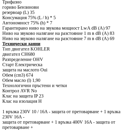
Трифазно
гориво Бензинови
резервоар (L) 35
Консумация 75% (L / h) * 5
Автономност 75% (h) * 7
Гарантирано ниво на звукова мощност LwA dB (A) 97
Ниво на звуково налягане на разстояние 1 m в dB (A) 83
Ниво на звуково налягане на разстояние 7 m в dB (A) 69
Технически данни
Тип двигател KOHLER
двигател CH680
Разпределение OHV
Старт Електрическа
защита на маслото Oui
Обем (cm3) 674
Обем масло (l) 1,90
Технологични пръстени и четки
Контрол AVR No
Клас на защита IP 23
Клас на изолация H
1 връзка 230V 10 / 16A - защита от претоварване + 1 връзка
230V 16A -
защита от претоварване + 1 връзка 400V 16A - защита от
претоварване +