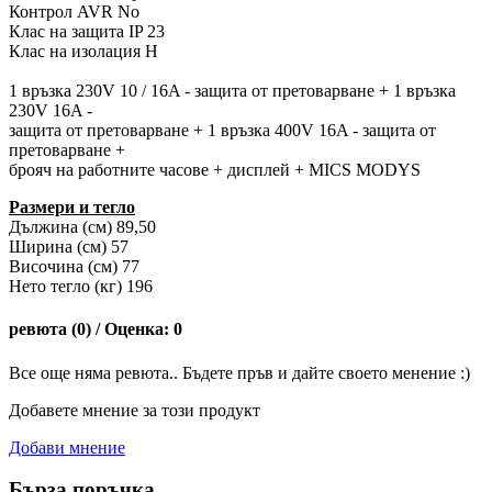
Контрол AVR No
Клас на защита IP 23
Клас на изолация H
1 връзка 230V 10 / 16A - защита от претоварване + 1 връзка
230V 16A -
защита от претоварване + 1 връзка 400V 16A - защита от
претоварване +
брояч на работните часове + дисплей + MICS MODYS
Размери и тегло
Дължина (см) 89,50
Ширина (см) 57
Височина (см) 77
Нето тегло (кг) 196
ревюта (0) / Оценка: 0
Все още няма ревюта.. Бъдете пръв и дайте своето менение :)
Добавете мнение за този продукт
Добави мнение
Бърза поръчка