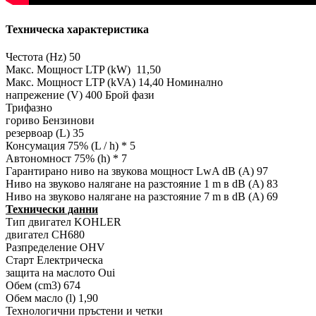
Техническа характеристика
Честота (Hz) 50
Макс. Мощност LTP (kW) 11,50
Макс. Мощност LTP (kVA) 14,40 Номинално
напрежение (V) 400 Брой фази
Трифазно
гориво Бензинови
резервоар (L) 35
Консумация 75% (L / h) * 5
Автономност 75% (h) * 7
Гарантирано ниво на звукова мощност LwA dB (A) 97
Ниво на звуково налягане на разстояние 1 m в dB (A) 83
Ниво на звуково налягане на разстояние 7 m в dB (A) 69
Технически данни
Тип двигател KOHLER
двигател CH680
Разпределение OHV
Старт Електрическа
защита на маслото Oui
Обем (cm3) 674
Обем масло (l) 1,90
Технологични пръстени и четки