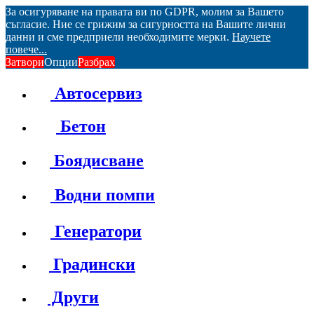
За осигуряване на правата ви по GDPR, молим за Вашето
съгласие. Ние се грижим за сигурността на Вашите лични
данни и сме предприели необходимите мерки.
Научете
повече...
Затвори
Опции
Разбрах
Автосервиз
Бетон
Боядисване
Водни помпи
Генератори
Градински
Други