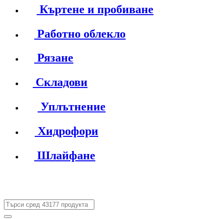
Къртене и пробиване
Работно облекло
Рязане
Складови
Уплътнение
Хидрофори
Шлайфане