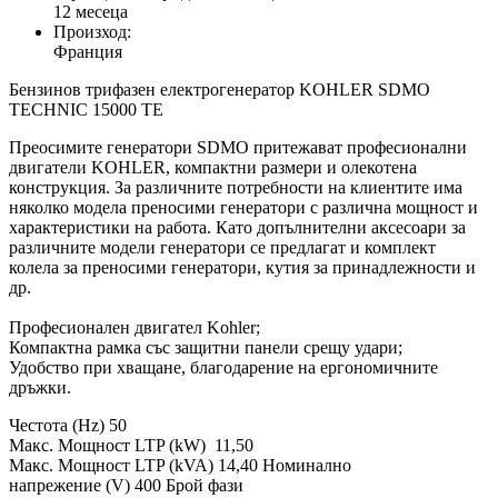
12 месеца
Произход:
Франция
Бензинов трифазен електрогенератор KOHLER SDMO
TECHNIC 15000 ТЕ
Преосимите генератори SDMO притежават професионални
двигатели KOHLER, компактни размери и олекотена
конструкция. За различните потребности на клиентите има
няколко модела преносими генератори с различна мощност и
характеристики на работа. Като допълнителни аксесоари за
различните модели генератори се предлагат и комплект
колела за преносими генератори, кутия за принадлежности и
др.
Професионален двигател Kohler;
Компактна рамка със защитни панели срещу удари;
Удобство при хващане, благодарение на ергономичните
дръжки.
Честота (Hz) 50
Макс. Мощност LTP (kW) 11,50
Макс. Мощност LTP (kVA) 14,40 Номинално
напрежение (V) 400 Брой фази