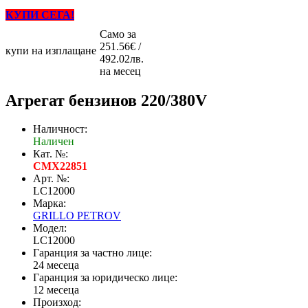
КУПИ СЕГА!
Само за
251.56€ /
купи на изплащане
492.02лв.
на месец
Агрегат бензинов 220/380V
Наличност:
Наличен
Кат. №:
CMX22851
Арт. №:
LC12000
Марка:
GRILLO PETROV
Модел:
LC12000
Гаранция за частно лице:
24 месеца
Гаранция за юридическо лице:
12 месеца
Произход: