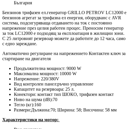
България
Бензинов трифазен ел.генератор GRILLO PETROV LC12000 е
бензинов агрегат за трифазна ел енергия, оборудванс с AVR
система, подсигуряваща отдаването на ток с постоянно
напрежение през целия работен процес. Преносим генератор
за ток LC12000 е подходящ за експлоатация в жилищни зони.
С 25 литровият резервоар можете да работите до 12 часа, само
с едно зареждане.
Автоматично регулиране на напрежението Контактен ключ за
стартиране на двигателя
Продължителна мощност: 9000 W
Максимална мощност: 10000 W
Напрежение: 220/380V
Вид контролен панел:ръчно управление
Капацитет на резервоара: 25 л.
Конектори: контакт тип ШОКО, трифазен контакт
Ниво на шума (dB):70
Тегло (кг):160
Размери:Дължина:70; Ширина: 58; Височина: 58 мм
Характеристики на мотор: