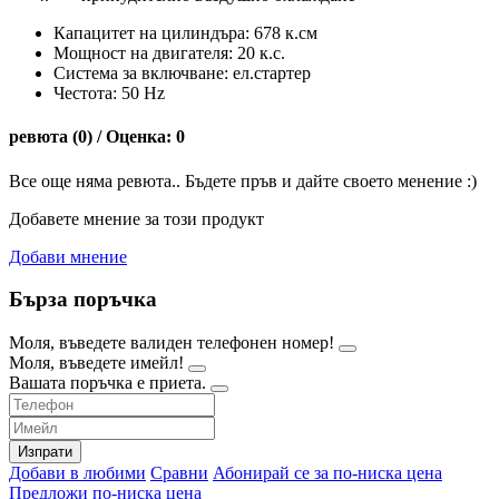
Капацитет на цилиндъра: 678 к.см
Мощност на двигателя: 20 к.с.
Система за включване: ел.стартер
Честота: 50 Hz
ревюта (0) / Оценка: 0
Все още няма ревюта.. Бъдете пръв и дайте своето менение :)
Добавете мнение за този продукт
Добави мнение
Бърза поръчка
Моля, въведете валиден телефонен номер!
Моля, въведете имейл!
Вашата поръчка е приета.
Изпрати
Добави в любими
Сравни
Абонирай се за по-ниска цена
Предложи по-ниска цена