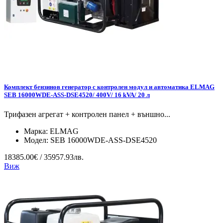
Комплект бензинов генератор с контролен модул и автоматика ELMAG
SEB 16000WDE-ASS-DSE4520/ 400V/ 16 kVA/ 20 л
Трифазен агрегат + контролен панел + външно...
Марка:
ELMAG
Модел:
SEB 16000WDE-ASS-DSE4520
18385.00€ / 35957.93лв.
Виж