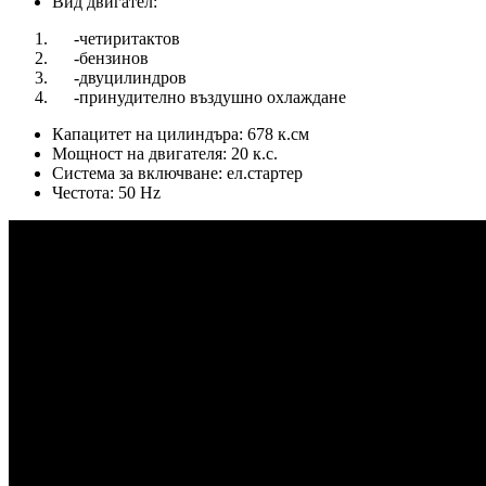
Вид двигател:
-четиритактов
-бензинов
-двуцилиндров
-принудително въздушно охлаждане
Капацитет на цилиндъра: 678 к.см
Мощност на двигателя: 20 к.с.
Система за включване: ел.стартер
Честота: 50 Hz