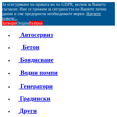
За осигуряване на правата ви по GDPR, молим за Вашето
съгласие. Ние се грижим за сигурността на Вашите лични
данни и сме предприели необходимите мерки.
Научете
повече...
Затвори
Опции
Разбрах
Автосервиз
Бетон
Боядисване
Водни помпи
Генератори
Градински
Други