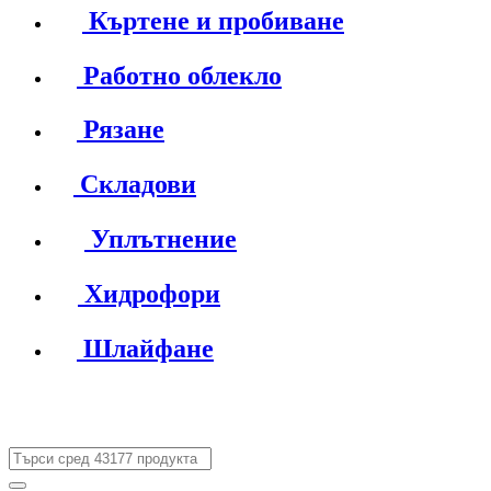
Къртене и пробиване
Работно облекло
Рязане
Складови
Уплътнение
Хидрофори
Шлайфане