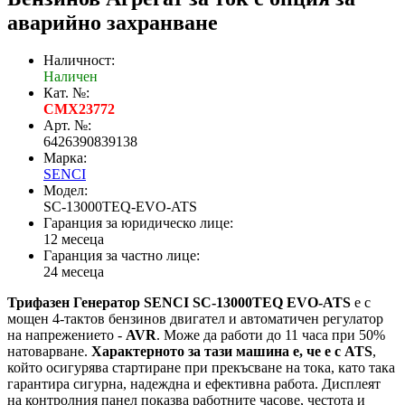
аварийно захранване
Наличност:
Наличен
Кат. №:
CMX23772
Арт. №:
6426390839138
Марка:
SENCI
Модел:
SC-13000TEQ-EVO-ATS
Гаранция за юридическо лице:
12 месеца
Гаранция за частно лице:
24 месеца
Трифазен Генератор SENCI SC-13000TEQ EVO-ATS
е с
мощен 4-тактов бензинов двигател и автоматичен регулатор
на напрежението -
AVR
. Може да работи до 11 часа при 50%
натоварване.
Характерното за тази машина е, че е с
ATS
,
който осигурява стартиране при прекъсване на тока, като така
гарантира сигурна, надеждна и ефективна работа. Дисплеят
на контролния панел показва работните часове, честота и