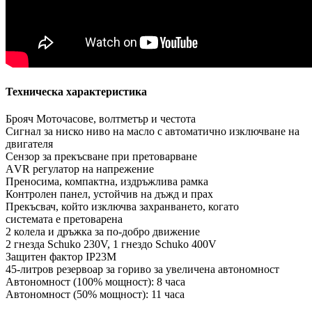
Техническа характеристика
Брояч Моточасове, волтметър и честота
Сигнал за ниско ниво на масло с автоматично изключване на
двигателя
Сензор за прекъсване при претоварване
АVR регулатор на напрежение
Преносима, компактна, издръжлива рамка
Контролен панел, устойчив на дъжд и прах
Прекъсвач, който изключва захранването, когато
системата е претоварена
2 колела и дръжка за по-добро движение
2 гнезда Schuko 230V, 1 гнездо Schuko 400V
Защитен фактор IP23M
45-литров резервоар за гориво за увеличена автономност
Автономност (100% мощност): 8 часа
Автономност (50% мощност): 11 часа