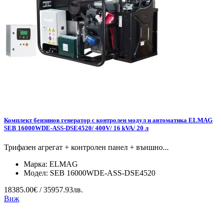
Комплект бензинов генератор с контролен модул и автоматика ELMAG
SEB 16000WDE-ASS-DSE4520/ 400V/ 16 kVA/ 20 л
Трифазен агрегат + контролен панел + външно...
Марка:
ELMAG
Модел:
SEB 16000WDE-ASS-DSE4520
18385.00€ / 35957.93лв.
Виж