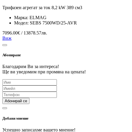
Трифазен агрегат за ток 8,2 kW 389 см3
Марка:
ELMAG
Модел:
SEBS 7500WD/25-AVR
7096.00€ / 13878.57лв.
Виж
Абониране
Благодарим Ви за интереса!
Ще ви уведомим при промяна на цената!
Абонирай се
Добави мнение
Успешно записахме вашето мнение!