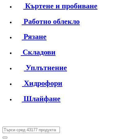
Къртене и пробиване
Работно облекло
Рязане
Складови
Уплътнение
Хидрофори
Шлайфане