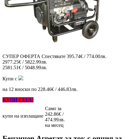
СУПЕР ОФЕРТА
Спестявате
395.74€ / 774.00лв.
2977.25€ / 5822.99лв.
2581.51€ / 5048.99лв.
Купи с
на 12 вноски по 228.46€ / 446.83лв.
КУПИ СЕГА!
Само за
242.86€ /
купи на изплащане
474.99лв.
на месец
Бензинов Агрегат за ток с опция за