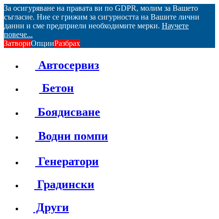
За осигуряване на правата ви по GDPR, молим за Вашето
съгласие. Ние се грижим за сигурността на Вашите лични
данни и сме предприели необходимите мерки.
Научете
повече...
Затвори
Опции
Разбрах
Автосервиз
Бетон
Боядисване
Водни помпи
Генератори
Градински
Други