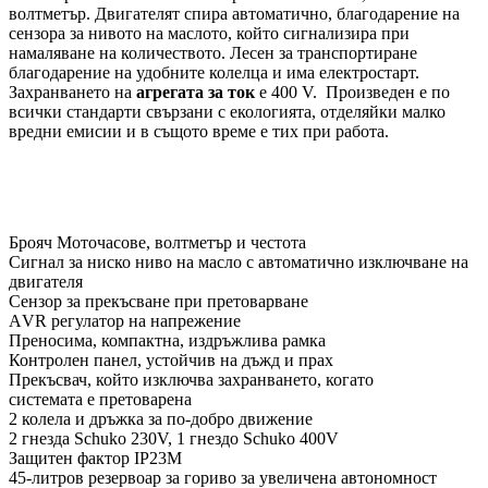
волтметър. Двигателят спира автоматично, благодарение на
сензора за нивото на маслото, който сигнализира при
намаляване на количеството. Лесен за транспортиране
благодарение на удобните колелца и има електростарт.
Захранването на
агрегата за ток
е 400 V. Произведен е по
всички стандарти свързани с екологията, отделяйки малко
вредни емисии и в същото време е тих при работа.
Брояч Моточасове, волтметър и честота
Сигнал за ниско ниво на масло с автоматично изключване на
двигателя
Сензор за прекъсване при претоварване
АVR регулатор на напрежение
Преносима, компактна, издръжлива рамка
Контролен панел, устойчив на дъжд и прах
Прекъсвач, който изключва захранването, когато
системата е претоварена
2 колела и дръжка за по-добро движение
2 гнезда Schuko 230V, 1 гнездо Schuko 400V
Защитен фактор IP23M
45-литров резервоар за гориво за увеличена автономност