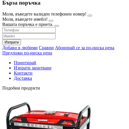
Бърза поръчка
Моля, въведете валиден телефонен номер!
Моля, въведете имейл!
Вашата поръчка е приета.
Изпрати
Добави в любими
Сравни
Абонирай се за по-ниска цена
Предложи по-ниска цена
Принтирай
Изпрати запитване
Контакти
Доставка
Подобни продукти