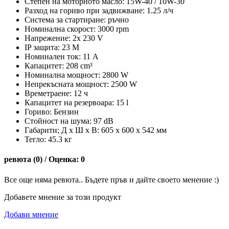
Степен на моторното масло: 15W-40 / 10W-30
Разход на гориво при задвижване: 1.25 л/ч
Система за стартиране: ръчно
Номинална скорост: 3000 rpm
Напрежение: 2x 230 V
IP защита: 23 M
Номинален ток: 11 A
Капацитет: 208 cm³
Номинална мощност: 2800 W
Непрекъсната мощност: 2500 W
Времетраене: 12 ч
Капацитет на резервоара: 15 l
Гориво: Бензин
Стойност на шума: 97 dB
Габарити; Д х Ш х В: 605 х 600 х 542 мм
Тегло: 45.3 кг
ревюта (0) / Оценка: 0
Все още няма ревюта.. Бъдете пръв и дайте своето менение :)
Добавете мнение за този продукт
Добави мнение