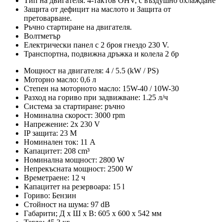
Тип на двигателя: 4-тактов OHV, с въздушно охлаждане
Защита от дефицит на маслото и Защита от
претоварване.
Ръчно стартиране на двигателя.
Волтметър
Електрически панел с 2 броя гнездо 230 V.
Транспортна, подвижна дръжка и колела 2 бр
Мощност на двигателя: 4 / 5.5 (kW / PS)
Моторно масло: 0,6 л
Степен на моторното масло: 15W-40 / 10W-30
Разход на гориво при задвижване: 1.25 л/ч
Система за стартиране: ръчно
Номинална скорост: 3000 rpm
Напрежение: 2x 230 V
IP защита: 23 M
Номинален ток: 11 A
Капацитет: 208 cm³
Номинална мощност: 2800 W
Непрекъсната мощност: 2500 W
Времетраене: 12 ч
Капацитет на резервоара: 15 l
Гориво: Бензин
Стойност на шума: 97 dB
Габарити; Д х Ш х В: 605 х 600 х 542 мм