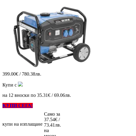
399.00€ / 780.38лв.
Купи с
на 12 вноски по 35.31€ / 69.06лв.
КУПИ СЕГА!
Само за
37.54€ /
купи на изплащане
73.41лв.
на
месец