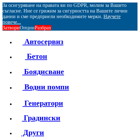
За осигуряване на правата ви по GDPR, молим за Вашето
съгласие. Ние се грижим за сигурността на Вашите лични
данни и сме предприели необходимите мерки.
Научете
повече...
Затвори
Опции
Разбрах
Автосервиз
Бетон
Боядисване
Водни помпи
Генератори
Градински
Други