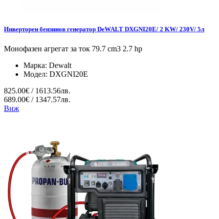
Инверторен бензинов генератор DeWALT DXGNI20E/ 2 KW/ 230V/ 5л
Монофазен агрегат за ток 79.7 cm3 2.7 hp
Марка:
Dewalt
Модел:
DXGNI20E
825.00€ / 1613.56лв.
689.00€ / 1347.57лв.
Виж