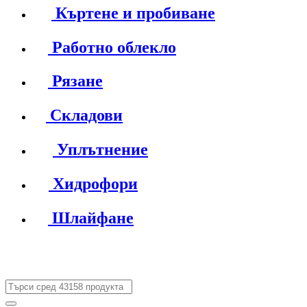
Къртене и пробиване
Работно облекло
Рязане
Складови
Уплътнение
Хидрофори
Шлайфане