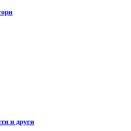
тори
ти и други