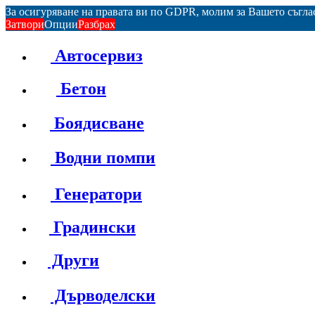
За осигуряване на правата ви по GDPR, молим за Вашето съгл
Затвори
Опции
Разбрах
Автосервиз
Бетон
Боядисване
Водни помпи
Генератори
Градински
Други
Дърводелски