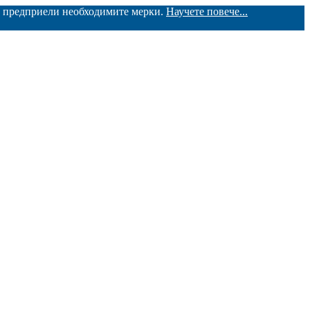
ме предприели необходимите мерки.
Научете повече...