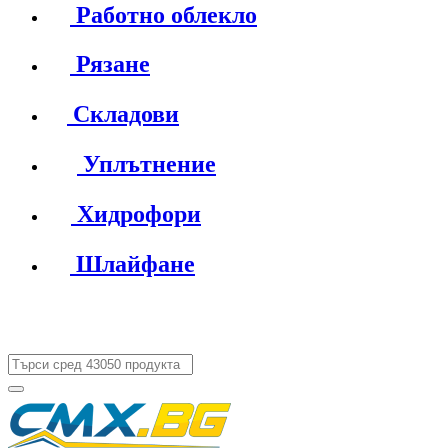
Работно облекло
Рязане
Складови
Уплътнение
Хидрофори
Шлайфане