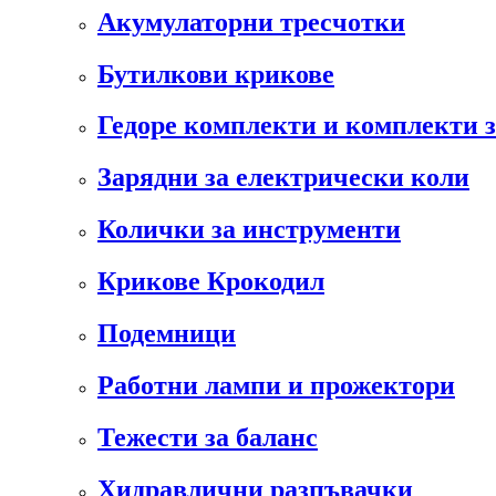
Акумулаторни тресчотки
Бутилкови крикове
Гедоре комплекти и комплекти 
Зарядни за електрически коли
Колички за инструменти
Крикове Крокодил
Подемници
Работни лампи и прожектори
Тежести за баланс
Хидравлични разпъвачки