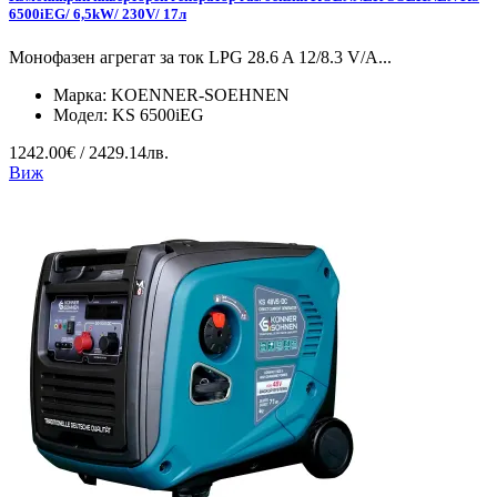
6500iEG/ 6,5kW/ 230V/ 17л
Монофазен агрегат за ток LPG 28.6 A 12/8.3 V/А...
Марка:
KOENNER-SOEHNEN
Модел:
KS 6500iEG
1242.00€ / 2429.14лв.
Виж