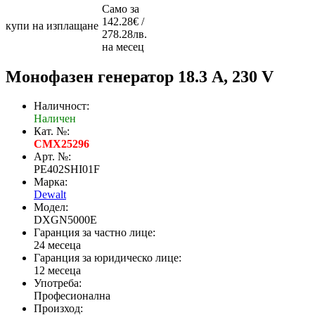
Само за
142.28€ /
купи на изплащане
278.28лв.
на месец
Монофазен генератор 18.3 A, 230 V
Наличност:
Наличен
Кат. №:
CMX25296
Арт. №:
PE402SHI01F
Марка:
Dewalt
Модел:
DXGN5000E
Гаранция за частно лице:
24 месеца
Гаранция за юридическо лице:
12 месеца
Употреба:
Професионална
Произход: