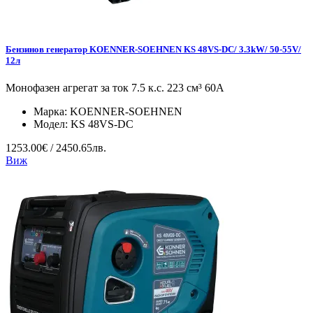
Бензинов генератор KOENNER-SOEHNEN KS 48VS-DC/ 3.3kW/ 50-55V/
12л
Монофазен агрегат за ток 7.5 к.с. 223 см³ 60А
Марка:
KOENNER-SOEHNEN
Модел:
KS 48VS-DC
1253.00€ / 2450.65лв.
Виж