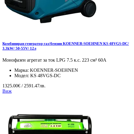
Комбиниран генератор газ/бензин KOENNER-SOEHNEN KS 48VGS-DC/
3.3kW/ 50-55V/ 12л
Монофазен агрегат за ток LPG 7.5 к.с. 223 см³ 60А
Марка:
KOENNER-SOEHNEN
Модел:
KS 48VGS-DC
1325.00€ / 2591.47лв.
Виж