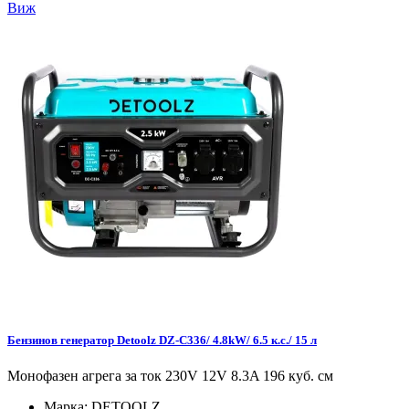
Виж
Бензинов генератор Detoolz DZ-C336/ 4.8kW/ 6.5 к.с./ 15 л
Монофазен агрега за ток 230V 12V 8.3A 196 куб. см
Марка:
DETOOLZ