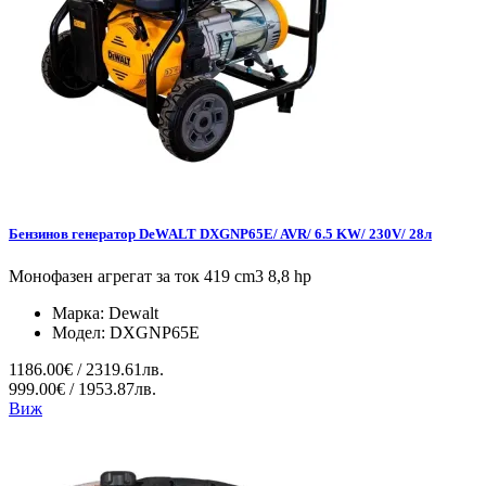
Бензинов генератор DeWALT DXGNP65E/ AVR/ 6.5 KW/ 230V/ 28л
Монофазен агрегат за ток 419 cm3 8,8 hp
Марка:
Dewalt
Модел:
DXGNP65E
1186.00€ / 2319.61лв.
999.00€ / 1953.87лв.
Виж