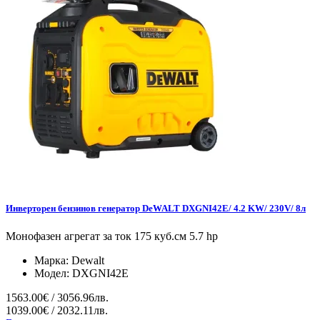
Инверторен бензинов генератор DeWALT DXGNI42E/ 4.2 KW/ 230V/ 8л
Монофазен агрегат за ток 175 куб.см 5.7 hp
Марка:
Dewalt
Модел:
DXGNI42E
1563.00€ / 3056.96лв.
1039.00€ / 2032.11лв.