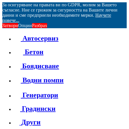
За осигуряване на правата ви по GDPR, молим за Вашето
съгласие. Ние се грижим за сигурността на Вашите лични
данни и сме предприели необходимите мерки.
Научете
повече...
Затвори
Опции
Разбрах
Автосервиз
Бетон
Боядисване
Водни помпи
Генератори
Градински
Други