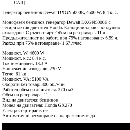
САЩ
Генератор бензинов Dewalt DXGN5000E, 4600 W, 8.4 к. с.
Монофазен бензинов генератор Dewalt DXGN5000E с
четиритактов двигател Honda. Едноцилиндров с въздушно
охлаждане. С ръчен старт. Обем на резервоара- 11 л.
Продължителност на работа при 75% натоварване- 6.59 ч.
Разход при 75% натоварване- 1.67 л/час.
Мощност, W: 4600 W
Мощност, к.с.: 8.4 к.с.
Ток номинален: 18.3 A
Напрежение изходящо: 230 V
Тегло: 61 kg
Мощност, VA: 5100 VA
Обороти без товар: 300 об./мин
Работен обем на двигателя: 270 см3
Обем на резервоара: 11 л
Вид на двигателя: бензинов
Модел на двигателя: Honda GX270
Електростартиране: не
Автоматично регулиране на напрежението: да