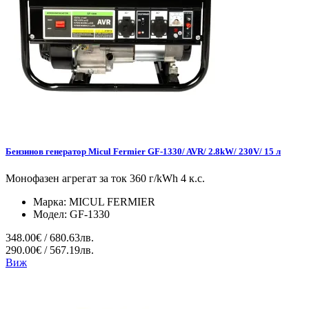
Бензинов генератор Micul Fermier GF-1330/ AVR/ 2.8kW/ 230V/ 15 л
Монофазен агрегат за ток 360 г/kWh 4 к.с.
Марка:
MICUL FERMIER
Модел:
GF-1330
348.00€ / 680.63лв.
290.00€ / 567.19лв.
Виж