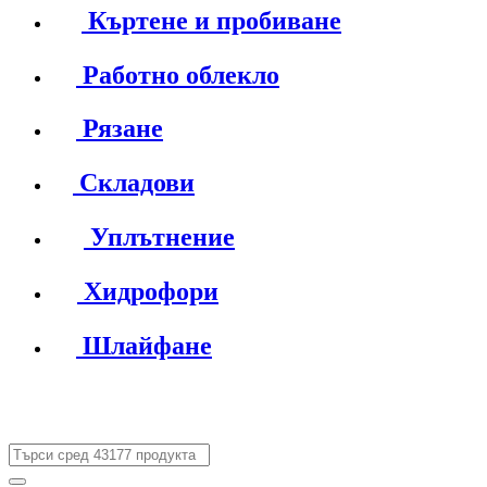
Къртене и пробиване
Работно облекло
Рязане
Складови
Уплътнение
Хидрофори
Шлайфане