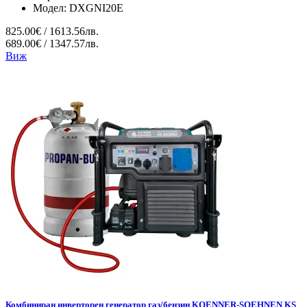
Модел:
DXGNI20E
825.00€ / 1613.56лв.
689.00€ / 1347.57лв.
Виж
Комбиниран инверторен генератор газ/бензин KOENNER-SOEHNEN KS