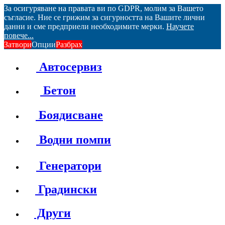
За осигуряване на правата ви по GDPR, молим за Вашето
съгласие. Ние се грижим за сигурността на Вашите лични
данни и сме предприели необходимите мерки.
Научете
повече...
Затвори
Опции
Разбрах
Автосервиз
Бетон
Боядисване
Водни помпи
Генератори
Градински
Други