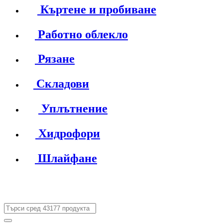
Къртене и пробиване
Работно облекло
Рязане
Складови
Уплътнение
Хидрофори
Шлайфане