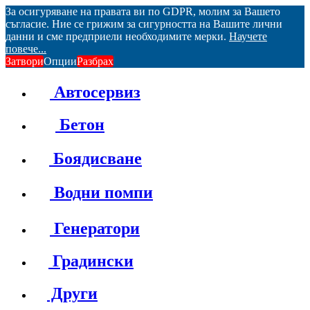
За осигуряване на правата ви по GDPR, молим за Вашето
съгласие. Ние се грижим за сигурността на Вашите лични
данни и сме предприели необходимите мерки.
Научете
повече...
Затвори
Опции
Разбрах
Автосервиз
Бетон
Боядисване
Водни помпи
Генератори
Градински
Други