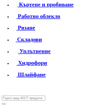
Къртене и пробиване
Работно облекло
Рязане
Складови
Уплътнение
Хидрофори
Шлайфане