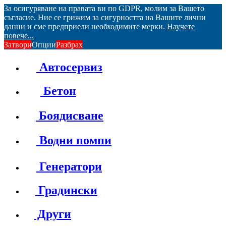
За осигуряване на правата ви по GDPR, молим за Вашето
съгласие. Ние се грижим за сигурността на Вашите лични
данни и сме предприели необходимите мерки.
Научете
повече...
Затвори
Опции
Разбрах
Автосервиз
Бетон
Боядисване
Водни помпи
Генератори
Градински
Други