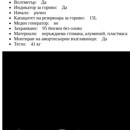
Волтметър: Да
Индикатор за гориво: Да
Начало: ръчно
Капацитет на резервоара за гориво: 15L
Меден генератор: не
Захранване: 95 бензин без олово
Материали: неръждаема стомана, алуминий, пластмаса
Монтиран на амортисьорни възглавници: Да
Тегло: 41 кг