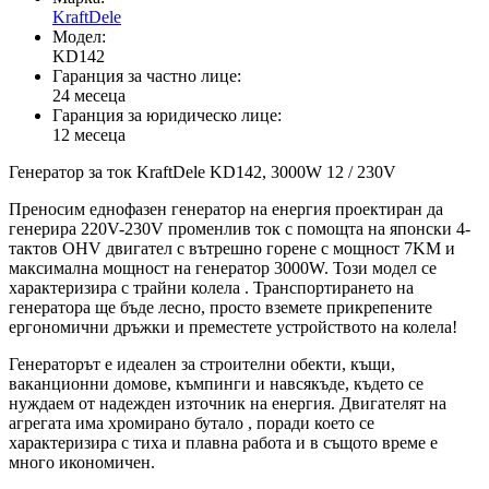
KraftDele
Модел:
KD142
Гаранция за частно лице:
24 месеца
Гаранция за юридическо лице:
12 месеца
Генератор за ток KraftDele KD142, 3000W 12 / 230V
Преносим еднофазен генератор на енергия проектиран да
генерира 220V-230V променлив ток с помощта на японски 4-
тактов OHV двигател с вътрешно горене с мощност 7KM и
максимална мощност на генератор 3000W. Този модел се
характеризира с трайни колела . Транспортирането на
генератора ще бъде лесно, просто вземете прикрепените
ергономични дръжки и преместете устройството на колела!
Генераторът е идеален за строителни обекти, къщи,
ваканционни домове, къмпинги и навсякъде, където се
нуждаем от надежден източник на енергия. Двигателят на
агрегата има хромирано бутало , поради което се
характеризира с тиха и плавна работа и в същото време е
много икономичен.