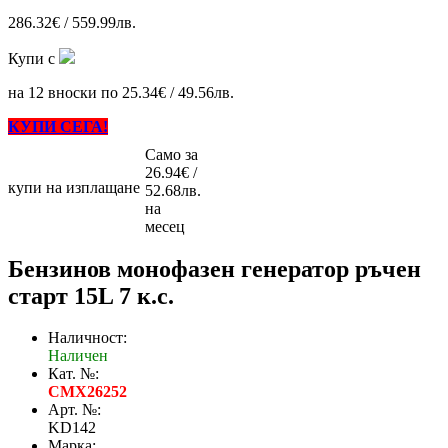
286.32€ / 559.99лв.
Купи с
на 12 вноски по 25.34€ / 49.56лв.
КУПИ СЕГА!
Само за
26.94€ /
купи на изплащане
52.68лв.
на
месец
Бензинов монофазен генератор ръчен
старт 15L 7 к.с.
Наличност:
Наличен
Кат. №:
CMX26252
Арт. №:
KD142
Марка: