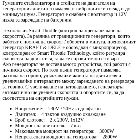
Гумените стабилизатори и стойките на двигателя на
генераторния двигател намаляват вибрациите и свеждат до
минимум шума. Генераторът е снабден с волтметър и 12V
изход за зареждане на батерията.
Технология Smart Throttle (контрол на превключване на
скоростта). За разлика от традиционните генератори, които
работят с постоянна скорост / обороти в минута, преносимият
генератор KRAFT & DELE е оборудван с микропроцесор,
контролиран от Smart Throttle Technology, който регулира
скоростта на двигателя, за да се справи точно с товара.
Ако генераторът не доставя много устройства, той работи с
по-ниска скорост. По този начин генераторът намалява
разхода на гориво, удължавайки живота на двигателя и
увеличавайки интервалите между зареждането на резервоара
за гориво. С увеличаване на натоварването, генераторът
автоматично ще увеличи скоростта и оборотите си, за да
съответства на енергийните нужди.
Напрежение: 230V / 50Hz - еднофазни
Двигател: 4-тактов въздушно охлаждане
Брой слотове: 2 x 230V, 1x12V
Мощност на двигателя: 7 к.с.
Максимална мощност на генератора: 3000W
Непрекъсната мощност на генератора: 2800W