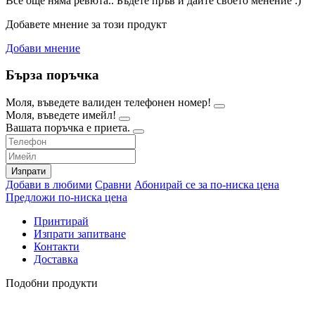
Все още няма ревюта.. Бъдете пръв и дайте своето менение :)
Добавете мнение за този продукт
Добави мнение
Бърза поръчка
Моля, въведете валиден телефонен номер!
Моля, въведете имейл!
Вашата поръчка е приета.
Изпрати
Добави в любими
Сравни
Абонирай се за по-ниска цена
Предложи по-ниска цена
Принтирай
Изпрати запитване
Контакти
Доставка
Подобни продукти