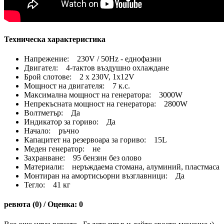
Техническа характеристика
Напрежение: 230V / 50Hz - еднофазни
Двигател: 4-тактов въздушно охлаждане
Брой слотове: 2 x 230V, 1x12V
Мощност на двигателя: 7 к.с.
Максимална мощност на генератора: 3000W
Непрекъсната мощност на генератора: 2800W
Волтметър: Да
Индикатор за гориво: Да
Начало: ръчно
Капацитет на резервоара за гориво: 15L
Меден генератор: не
Захранване: 95 бензин без олово
Материали: неръждаема стомана, алуминий, пластмаса
Монтиран на амортисьорни възглавници: Да
Тегло: 41 кг
ревюта (0) / Оценка: 0