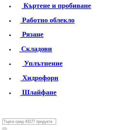
Къртене и пробиване
Работно облекло
Рязане
Складови
Уплътнение
Хидрофори
Шлайфане