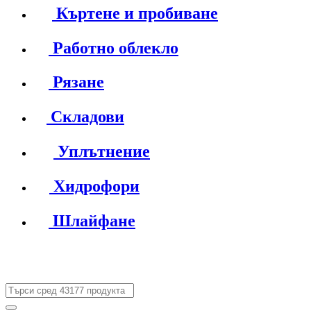
Къртене и пробиване
Работно облекло
Рязане
Складови
Уплътнение
Хидрофори
Шлайфане