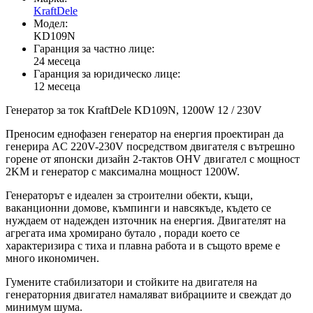
KraftDele
Модел:
KD109N
Гаранция за частно лице:
24 месеца
Гаранция за юридическо лице:
12 месеца
Генератор за ток KraftDele KD109N, 1200W 12 / 230V
Преносим еднофазен генератор на енергия проектиран да
генерира AC 220V-230V посредством двигателя с вътрешно
горене от японски дизайн 2-тактов OHV двигател с мощност
2KM и генератор с максимална мощност 1200W.
Генераторът е идеален за строителни обекти, къщи,
ваканционни домове, къмпинги и навсякъде, където се
нуждаем от надежден източник на енергия. Двигателят на
агрегата има хромирано бутало , поради което се
характеризира с тиха и плавна работа и в същото време е
много икономичен.
Гумените стабилизатори и стойките на двигателя на
генераторния двигател намаляват вибрациите и свеждат до
минимум шума.