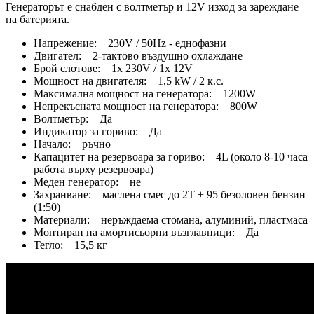
Генераторът е снабден с волтметър и 12V изход за зареждане
на батерията.
Напрежение: 230V / 50Hz - еднофазни
Двигател: 2-тактово въздушно охлаждане
Брой слотове: 1x 230V / 1x 12V
Мощност на двигателя: 1,5 kW / 2 к.с.
Максимална мощност на генератора: 1200W
Непрекъсната мощност на генератора: 800W
Волтметър: Да
Индикатор за гориво: Да
Начало: ръчно
Капацитет на резервоара за гориво: 4L (около 8-10 часа
работа върху резервоара)
Меден генератор: не
Захранване: маслена смес до 2T + 95 безоловен бензин
(1:50)
Материали: неръждаема стомана, алуминий, пластмаса
Монтиран на амортисьорни възглавници: Да
Тегло: 15,5 кг