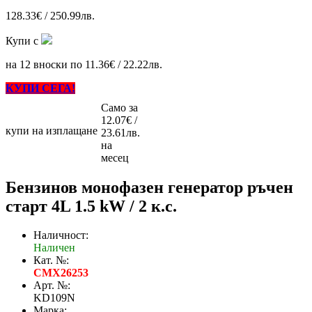
128.33€ / 250.99лв.
Купи с
на 12 вноски по 11.36€ / 22.22лв.
КУПИ СЕГА!
Само за
12.07€ /
купи на изплащане
23.61лв.
на
месец
Бензинов монофазен генератор ръчен
старт 4L 1.5 kW / 2 к.с.
Наличност:
Наличен
Кат. №:
CMX26253
Арт. №:
KD109N
Марка: