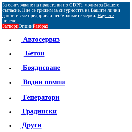
За осигуряване на правата ви по GDPR, молим за Вашето
съгласие. Ние се грижим за сигурността на Вашите лични
данни и сме предприели необходимите мерки.
Научете
повече...
Затвори
Опции
Разбрах
Автосервиз
Бетон
Боядисване
Водни помпи
Генератори
Градински
Други