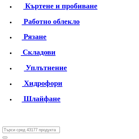
Къртене и пробиване
Работно облекло
Рязане
Складови
Уплътнение
Хидрофори
Шлайфане