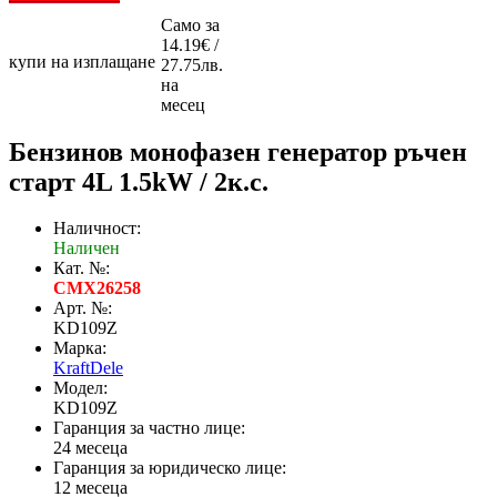
Само за
14.19€ /
купи на изплащане
27.75лв.
на
месец
Бензинов монофазен генератор ръчен
старт 4L 1.5kW / 2к.с.
Наличност:
Наличен
Кат. №:
CMX26258
Арт. №:
KD109Z
Марка:
KraftDele
Модел:
KD109Z
Гаранция за частно лице:
24 месеца
Гаранция за юридическо лице:
12 месеца