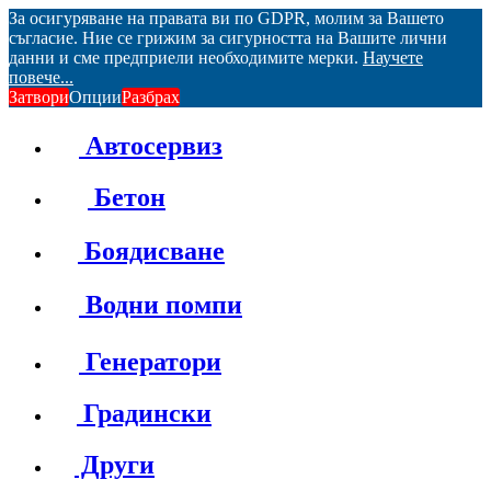
За осигуряване на правата ви по GDPR, молим за Вашето
съгласие. Ние се грижим за сигурността на Вашите лични
данни и сме предприели необходимите мерки.
Научете
повече...
Затвори
Опции
Разбрах
Автосервиз
Бетон
Боядисване
Водни помпи
Генератори
Градински
Други