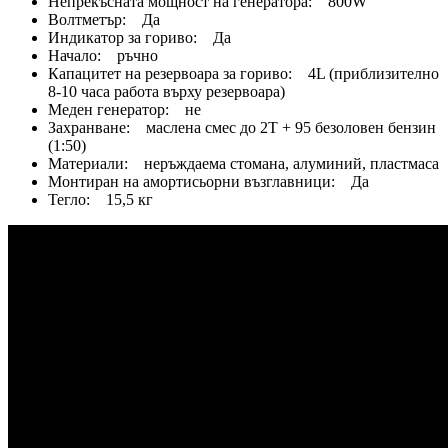
Непрекъсната мощност на генератора: 800W
Волтметър: Да
Индикатор за гориво: Да
Начало: ръчно
Капацитет на резервоара за гориво: 4L (приблизително
8-10 часа работа върху резервоара)
Меден генератор: не
Захранване: маслена смес до 2T + 95 безоловен бензин
(1:50)
Материали: неръждаема стомана, алуминий, пластмаса
Монтиран на амортисьорни възглавници: Да
Тегло: 15,5 кг