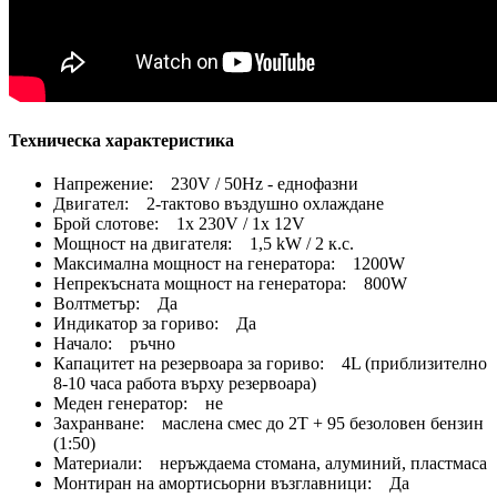
Техническа характеристика
Напрежение: 230V / 50Hz - еднофазни
Двигател: 2-тактово въздушно охлаждане
Брой слотове: 1x 230V / 1x 12V
Мощност на двигателя: 1,5 kW / 2 к.с.
Максимална мощност на генератора: 1200W
Непрекъсната мощност на генератора: 800W
Волтметър: Да
Индикатор за гориво: Да
Начало: ръчно
Капацитет на резервоара за гориво: 4L (приблизително
8-10 часа работа върху резервоара)
Меден генератор: не
Захранване: маслена смес до 2T + 95 безоловен бензин
(1:50)
Материали: неръждаема стомана, алуминий, пластмаса
Монтиран на амортисьорни възглавници: Да