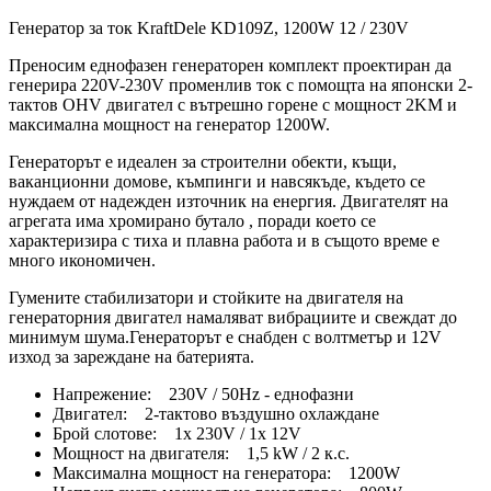
Генератор за ток KraftDele KD109Z, 1200W 12 / 230V
Преносим еднофазен генераторен комплект проектиран да
генерира 220V-230V променлив ток с помощта на японски 2-
тактов OHV двигател с вътрешно горене с мощност 2KM и
максимална мощност на генератор 1200W.
Генераторът е идеален за строителни обекти, къщи,
ваканционни домове, къмпинги и навсякъде, където се
нуждаем от надежден източник на енергия. Двигателят на
агрегата има хромирано бутало , поради което се
характеризира с тиха и плавна работа и в същото време е
много икономичен.
Гумените стабилизатори и стойките на двигателя на
генераторния двигател намаляват вибрациите и свеждат до
минимум шума.Генераторът е снабден с волтметър и 12V
изход за зареждане на батерията.
Напрежение: 230V / 50Hz - еднофазни
Двигател: 2-тактово въздушно охлаждане
Брой слотове: 1x 230V / 1x 12V
Мощност на двигателя: 1,5 kW / 2 к.с.
Максимална мощност на генератора: 1200W