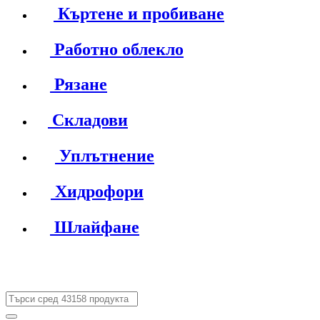
Къртене и пробиване
Работно облекло
Рязане
Складови
Уплътнение
Хидрофори
Шлайфане