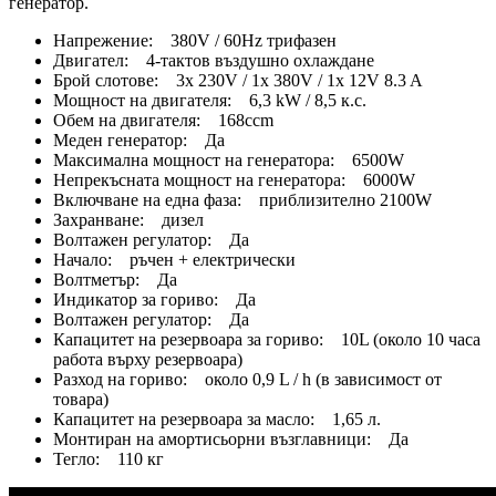
генератор.
Напрежение: 380V / 60Hz трифазен
Двигател: 4-тактов въздушно охлаждане
Брой слотове: 3x 230V / 1x 380V / 1x 12V 8.3 A
Мощност на двигателя: 6,3 kW / 8,5 к.с.
Обем на двигателя: 168ccm
Меден генератор: Да
Максимална мощност на генератора: 6500W
Непрекъсната мощност на генератора: 6000W
Включване на една фаза: приблизително 2100W
Захранване: дизел
Волтажен регулатор: Да
Начало: ръчен + електрически
Волтметър: Да
Индикатор за гориво: Да
Волтажен регулатор: Да
Капацитет на резервоара за гориво: 10L (около 10 часа
работа върху резервоара)
Разход на гориво: около 0,9 L / h (в зависимост от
товара)
Капацитет на резервоара за масло: 1,65 л.
Монтиран на амортисьорни възглавници: Да
Тегло: 110 кг