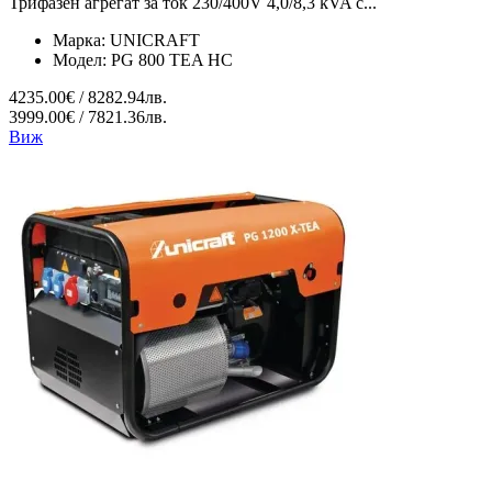
Трифазен агрегат за ток 230/400V 4,0/8,3 kVA с...
Марка:
UNICRAFT
Модел:
PG 800 TEA HC
4235.00€ / 8282.94лв.
3999.00€ / 7821.36лв.
Виж