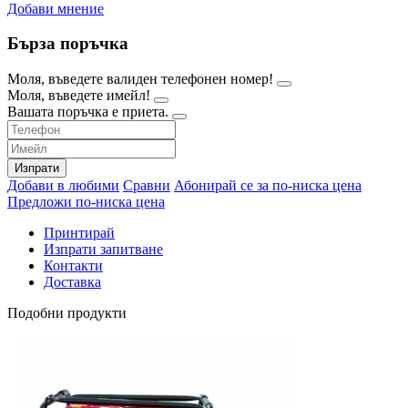
Добави мнение
Бърза поръчка
Моля, въведете валиден телефонен номер!
Моля, въведете имейл!
Вашата поръчка е приета.
Изпрати
Добави в любими
Сравни
Абонирай се за по-ниска цена
Предложи по-ниска цена
Принтирай
Изпрати запитване
Контакти
Доставка
Подобни продукти