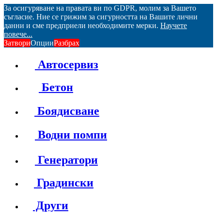
За осигуряване на правата ви по GDPR, молим за Вашето
съгласие. Ние се грижим за сигурността на Вашите лични
данни и сме предприели необходимите мерки.
Научете
повече...
Затвори
Опции
Разбрах
Автосервиз
Бетон
Боядисване
Водни помпи
Генератори
Градински
Други