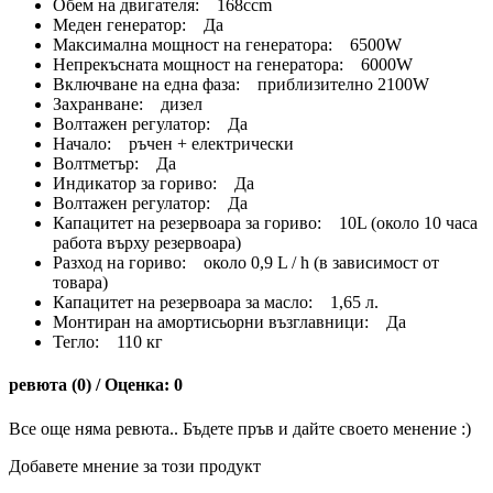
Обем на двигателя: 168ccm
Меден генератор: Да
Максимална мощност на генератора: 6500W
Непрекъсната мощност на генератора: 6000W
Включване на една фаза: приблизително 2100W
Захранване: дизел
Волтажен регулатор: Да
Начало: ръчен + електрически
Волтметър: Да
Индикатор за гориво: Да
Волтажен регулатор: Да
Капацитет на резервоара за гориво: 10L (около 10 часа
работа върху резервоара)
Разход на гориво: около 0,9 L / h (в зависимост от
товара)
Капацитет на резервоара за масло: 1,65 л.
Монтиран на амортисьорни възглавници: Да
Тегло: 110 кг
ревюта (0) / Оценка: 0
Все още няма ревюта.. Бъдете пръв и дайте своето менение :)
Добавете мнение за този продукт