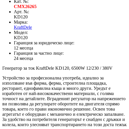
Кат. №:
CMX26265
Арт. №:
KD120
Марка:
KraftDele
Модел:
KD120
Гаранция за юридическо лице:
12 месеца
Гаранция за частно лице:
24 месеца
Генератор за ток KraftDele KD120, 6500W 12/230 / 380V
Устройство за професионална употреба, идеално за
използване във фирма, ферма, строителна площадка,
ресторант, еднофамилна къща и много други. Уредът е
изработен от най-висококачествени материали, с голяма
точност на детайлите. Вграденият регулатор на напрежението
ви позволява да регулирате оборотите на двигателя спрямо
товара, което го прави икономично решение. Освен това
агрегатът е оборудван с механично и електрическо запалване.
За удобство на потребителя генераторът е снабден с дръжки и
колела, които улесняват транспортирането на този доста тежък