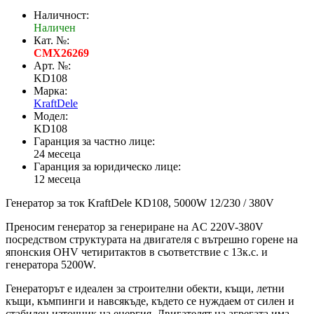
Наличност:
Наличен
Кат. №:
CMX26269
Арт. №:
KD108
Марка:
KraftDele
Модел:
KD108
Гаранция за частно лице:
24 месеца
Гаранция за юридическо лице:
12 месеца
Генератор за ток KraftDele KD108, 5000W 12/230 / 380V
Преносим генератор за генериране на AC 220V-380V
посредством структурата на двигателя с вътрешно горене на
японския OHV четиритактов в съответствие с 13к.с. и
генератора 5200W.
Генераторът е идеален за строителни обекти, къщи, летни
къщи, къмпинги и навсякъде, където се нуждаем от силен и
стабилен източник на енергия. Двигателят на агрегата има