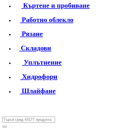
Къртене и пробиване
Работно облекло
Рязане
Складови
Уплътнение
Хидрофори
Шлайфане