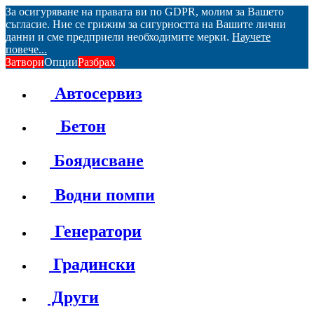
За осигуряване на правата ви по GDPR, молим за Вашето
съгласие. Ние се грижим за сигурността на Вашите лични
данни и сме предприели необходимите мерки.
Научете
повече...
Затвори
Опции
Разбрах
Автосервиз
Бетон
Боядисване
Водни помпи
Генератори
Градински
Други