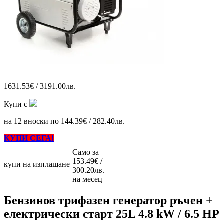
1631.53€ / 3191.00лв.
Купи с
на 12 вноски по 144.39€ / 282.40лв.
КУПИ СЕГА!
Само за
153.49€ /
купи на изплащане
300.20лв.
на месец
Бензинов трифазен генератор ръчен +
електрически старт 25L 4.8 kW / 6.5 HP