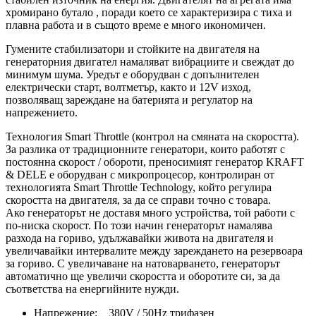
хромирано бутало , поради което се характеризира с тиха и
плавна работа и в същото време е много икономичен.
Гумените стабилизатори и стойките на двигателя на
генераторния двигател намаляват вибрациите и свеждат до
минимум шума. Уредът е оборудван с допълнителен
електрически старт, волтметър, както и 12V изход,
позволяващ зареждане на батерията и регулатор на
напрежението.
Технология Smart Throttle (контрол на смяната на скоростта).
За разлика от традиционните генератори, които работят с
постоянна скорост / обороти, преносимият генератор KRAFT
& DELE е оборудван с микропроцесор, контролиран от
технологията Smart Throttle Technology, който регулира
скоростта на двигателя, за да се справи точно с товара.
Ако генераторът не доставя много устройства, той работи с
по-ниска скорост. По този начин генераторът намалява
разхода на гориво, удължавайки живота на двигателя и
увеличавайки интервалите между зареждането на резервоара
за гориво. С увеличаване на натоварването, генераторът
автоматично ще увеличи скоростта и оборотите си, за да
съответства на енергийните нужди.
Напрежение: 380V / 50Hz трифазен