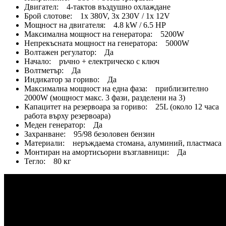
Двигател: 4-тактов въздушно охлаждане
Брой слотове: 1x 380V, 3x 230V / 1x 12V
Мощност на двигателя: 4.8 kW / 6.5 HP
Максимална мощност на генератора: 5200W
Непрекъсната мощност на генератора: 5000W
Волтажен регулатор: Да
Начало: ръчно + електрическо с ключ
Волтметър: Да
Индикатор за гориво: Да
Максимална мощност на една фаза: приблизително
2000W (мощност макс. 3 фази, разделени на 3)
Капацитет на резервоара за гориво: 25L (около 12 часа
работа върху резервоара)
Меден генератор: Да
Захранване: 95/98 безоловен бензин
Материали: неръждаема стомана, алуминий, пластмаса
Монтиран на амортисьорни възглавници: Да
Тегло: 80 кг