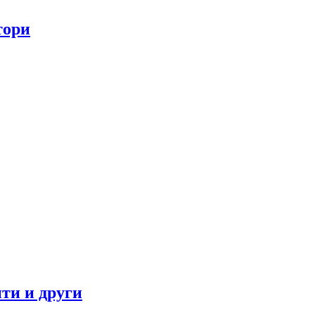
тори
ти и други