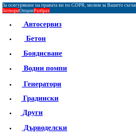
За осигуряване на правата ви по GDPR, молим за Вашето съгл
Затвори
Опции
Разбрах
Автосервиз
Бетон
Боядисване
Водни помпи
Генератори
Градински
Други
Дърводелски