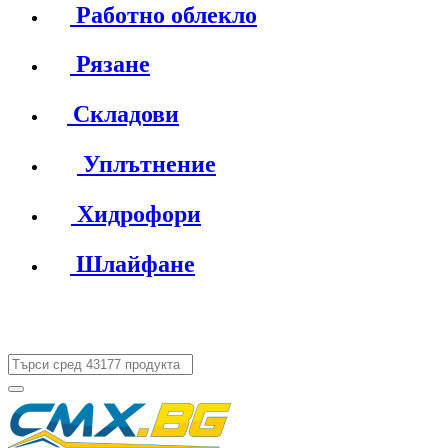
Работно облекло
Рязане
Складови
Уплътнение
Хидрофори
Шлайфане