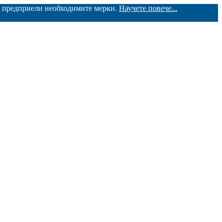
ме предприели необходимите мерки.
Научете повече...