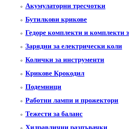
Акумулаторни тресчотки
Бутилкови крикове
Гедоре комплекти и комплекти 
Зарядни за електрически коли
Колички за инструменти
Крикове Крокодил
Подемници
Работни лампи и прожектори
Тежести за баланс
Хидравлични разпъвачки