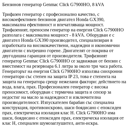
Бензинов генератор Genmac Click G7900HO, 8 kVA
Трифазен генератор с професионално качество, с
високоефективен бензинов двигател Honda GX390,
максимална ефективност и впечатляваща мощност.
Трифазеният, преносим генератор на енергия Click G7900HO
разполага с максимална мощност - 8 kVA. Оборудван е с
двигател Honda GX390 производител, специализиран в
изработката на висококачествени, надеждни и икономични
двигатели с вътрешно горене. Двигателят се покрива от
двугодишна гаранция от производителя. Трифазният
генератор Genmac Click G7900HO се задвижван от бензин с
вместимост на резервоара 6.1 литра за около три часа работа.
Генераторът на енергия Click G7900HO използва синхронни
генератори със степен на защита IP 23, това е степента на
защита на генератора срещу нежелани фактори: действието на
вода, влага, прах. Професионален генератор с висока
преносимост, оборудван с термична защита и сензор за
недостиг на масло за надеждност и изключителна
производителност. Изпускателен барабан със специална
конструкция, противоискрово, шаси боядисано с епоксиден
прах, електрическа изолация клас Н. Click G7900HO има
шаси, боядисано с епоксиден прах, електрическа изолация от
клас H, специален шумозаглушител, анти-искра.