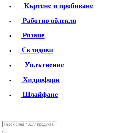
Къртене и пробиване
Работно облекло
Рязане
Складови
Уплътнение
Хидрофори
Шлайфане