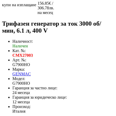
156.85€ /
купи на изплащане
306.78лв.
на месец
Трифазен генератор за ток 3000 об/
мин, 6.1 л, 400 V
Наличност:
Наличен
Кат. №:
CMX27003
Арт. №:
G7900HO
Марка:
GENMAC
Модел:
G7900HO
Гаранция за частно лице:
24 месеца
Гаранция за юридическо лице:
12 месеца
Произход:
Италия