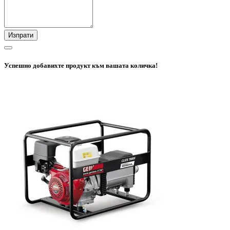
Изпрати
Успешно добавихте продукт към вашата количка!