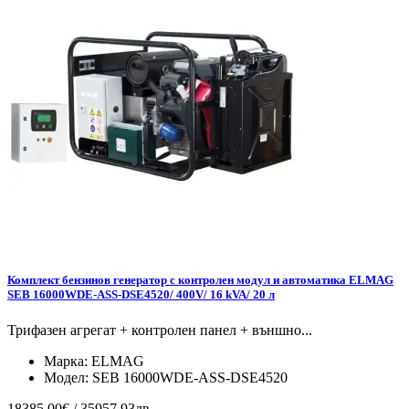
Комплект бензинов генератор с контролен модул и автоматика ELMAG
SEB 16000WDE-ASS-DSE4520/ 400V/ 16 kVA/ 20 л
Трифазен агрегат + контролен панел + външно...
Марка:
ELMAG
Модел:
SEB 16000WDE-ASS-DSE4520
18385.00€ / 35957.93лв.