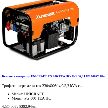
Бензинов генератор UNICRAFT PG 800 TEA HC/ AVR/ 6,6 kW/ 400V/ 18л
Трифазен агрегат за ток 230/400V 4,0/8,3 kVA с...
Марка:
UNICRAFT
Модел:
PG 800 TEA HC
4235.00€ / 8282.94лв.