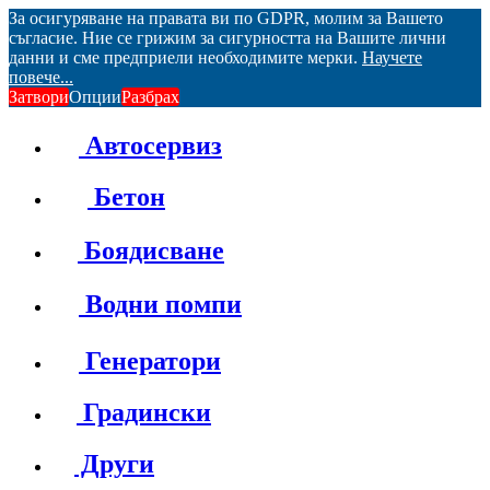
За осигуряване на правата ви по GDPR, молим за Вашето
съгласие. Ние се грижим за сигурността на Вашите лични
данни и сме предприели необходимите мерки.
Научете
повече...
Затвори
Опции
Разбрах
Автосервиз
Бетон
Боядисване
Водни помпи
Генератори
Градински
Други