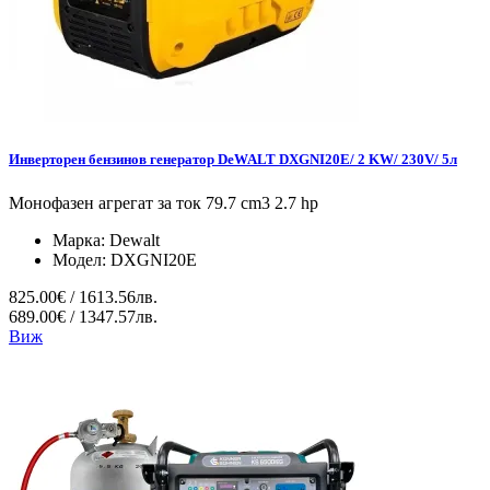
Инверторен бензинов генератор DeWALT DXGNI20E/ 2 KW/ 230V/ 5л
Монофазен агрегат за ток 79.7 cm3 2.7 hp
Марка:
Dewalt
Модел:
DXGNI20E
825.00€ / 1613.56лв.
689.00€ / 1347.57лв.
Виж