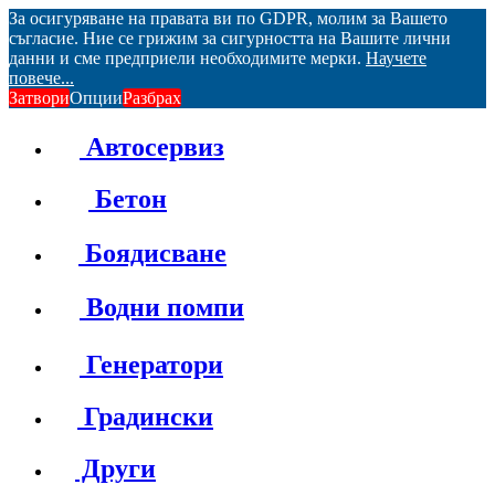
За осигуряване на правата ви по GDPR, молим за Вашето
съгласие. Ние се грижим за сигурността на Вашите лични
данни и сме предприели необходимите мерки.
Научете
повече...
Затвори
Опции
Разбрах
Автосервиз
Бетон
Боядисване
Водни помпи
Генератори
Градински
Други