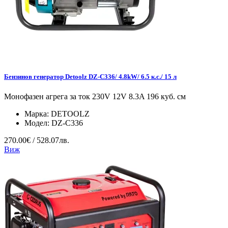
Бензинов генератор Detoolz DZ-C336/ 4.8kW/ 6.5 к.с./ 15 л
Монофазен агрега за ток 230V 12V 8.3A 196 куб. см
Марка:
DETOOLZ
Модел:
DZ-C336
270.00€ / 528.07лв.
Виж