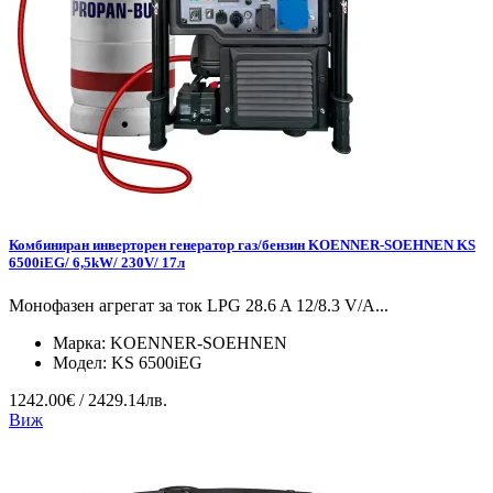
Комбиниран инверторен генератор газ/бензин KOENNER-SOEHNEN KS
6500iEG/ 6,5kW/ 230V/ 17л
Монофазен агрегат за ток LPG 28.6 A 12/8.3 V/А...
Марка:
KOENNER-SOEHNEN
Модел:
KS 6500iEG
1242.00€ / 2429.14лв.
Виж