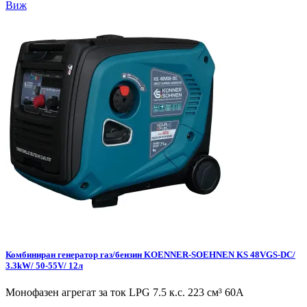
Виж
Комбиниран генератор газ/бензин KOENNER-SOEHNEN KS 48VGS-DC/
3.3kW/ 50-55V/ 12л
Монофазен агрегат за ток LPG 7.5 к.с. 223 см³ 60А