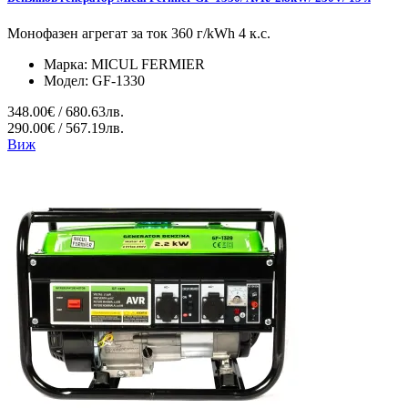
Монофазен агрегат за ток 360 г/kWh 4 к.с.
Марка:
MICUL FERMIER
Модел:
GF-1330
348.00€ / 680.63лв.
290.00€ / 567.19лв.
Виж