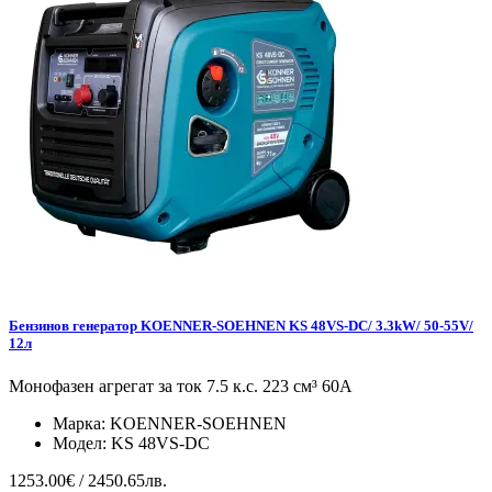
Бензинов генератор KOENNER-SOEHNEN KS 48VS-DC/ 3.3kW/ 50-55V/
12л
Монофазен агрегат за ток 7.5 к.с. 223 см³ 60А
Марка:
KOENNER-SOEHNEN
Модел:
KS 48VS-DC
1253.00€ / 2450.65лв.