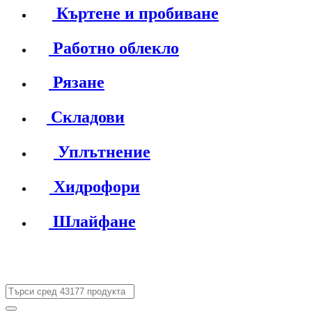
Къртене и пробиване
Работно облекло
Рязане
Складови
Уплътнение
Хидрофори
Шлайфане