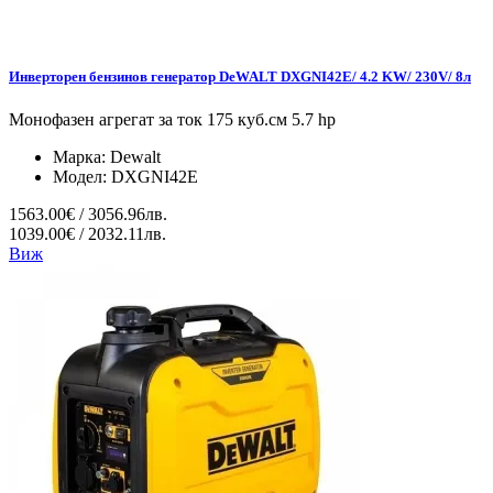
Инверторен бензинов генератор DeWALT DXGNI42E/ 4.2 KW/ 230V/ 8л
Монофазен агрегат за ток 175 куб.см 5.7 hp
Марка:
Dewalt
Модел:
DXGNI42E
1563.00€ / 3056.96лв.
1039.00€ / 2032.11лв.
Виж