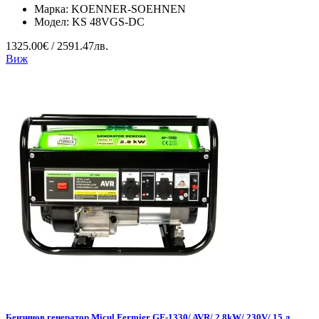
Марка:
KOENNER-SOEHNEN
Модел:
KS 48VGS-DC
1325.00€ / 2591.47лв.
Виж
Бензинов генератор Micul Fermier GF-1330/ AVR/ 2.8kW/ 230V/ 15 л