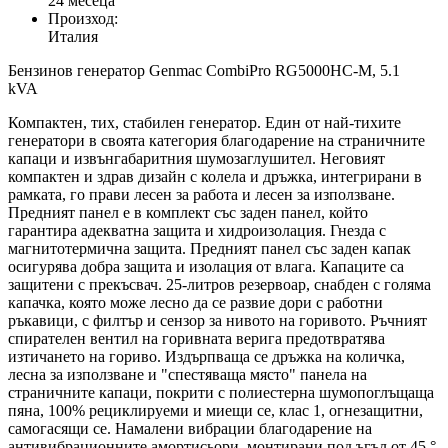
24 месеца
Произход:
Италия
Бензинов генератор Genmac CombiPro RG5000HC-M, 5.1
kVA
Компактен, тих, стабилен генератор. Един от най-тихите
генератори в своята категория благодарение на страничните
капаци и извънгабаритния шумозаглушител. Неговият
компактен и здрав дизайн с колела и дръжка, интегрирани в
рамката, го прави лесен за работа и лесен за използване.
Предният панел е в комплект със заден панел, който
гарантира адекватна защита и хидроизолация. Гнезда с
магнитотермична защита. Предният панел със заден капак
осигурява добра защита и изолация от влага. Капаците са
защитени с прекъсвач. 25-литров резервоар, снабден с голяма
капачка, която може лесно да се развие дори с работни
ръкавици, с филтър и сензор за нивото на горивото. Ръчният
спирателен вентил на горивната верига предотвратява
изтичането на гориво. Издърпваща се дръжка на количка,
лесна за използване и "спестяваща място" панела на
страничните капаци, покрити с полиестерна шумопоглъщаща
пяна, 100% рециклируеми и миещи се, клас 1, огнезащитни,
самогасящи се. Намалени вибрации благодарение на
антивибрационните амортисьори, монтирани под ъгъл от 45 °.