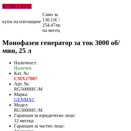
КУПИ СЕГА!
Само за
130.11€ /
купи на изплащане
254.47лв.
на месец
Монофазен генератор за ток 3000 об/
мин, 25 л
Наличност:
Наличен
Кат. №:
CMX27007
Арт. №:
RG5000HC-M
Марка:
GENMAC
Модел:
RG5000HC-M
Гаранция за юридическо лице:
12 месеца
Гаранция за частно лице: