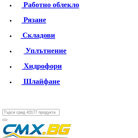
Работно облекло
Рязане
Складови
Уплътнение
Хидрофори
Шлайфане