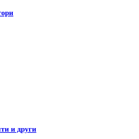
тори
ти и други