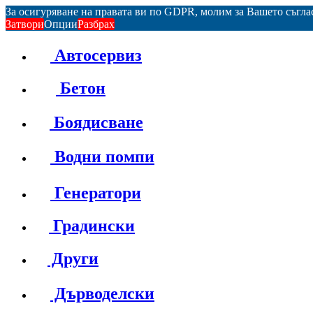
За осигуряване на правата ви по GDPR, молим за Вашето съгл
Затвори
Опции
Разбрах
Автосервиз
Бетон
Боядисване
Водни помпи
Генератори
Градински
Други
Дърводелски