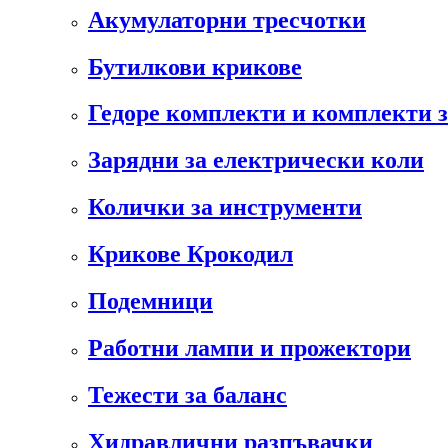
Акумулаторни тресчотки
Бутилкови крикове
Гедоре комплекти и комплекти 
Зарядни за електрически коли
Колички за инструменти
Крикове Крокодил
Подемници
Работни лампи и прожектори
Тежести за баланс
Хидравлични разпъвачки