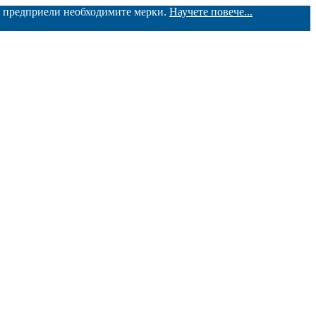
ме предприели необходимите мерки.
Научете повече...