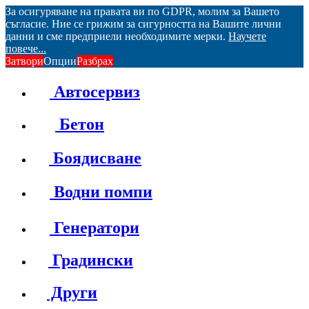
За осигуряване на правата ви по GDPR, молим за Вашето
съгласие. Ние се грижим за сигурността на Вашите лични
данни и сме предприели необходимите мерки.
Научете
повече...
Затвори
Опции
Разбрах
Автосервиз
Бетон
Боядисване
Водни помпи
Генератори
Градински
Други