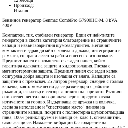
12 месеца
Произход:
Италия
Бензинов генератор Genmac CombiPro G7900HC-M, 8 kVA,
400V
Компактен, тих, стабилен генератор. Един от най-тихите
генератори в своята категория благодарение на страничните
капаци и извънгабаритния шумозаглушител. Неговият
компактен и здрав дизайн с колела и дръжка, интегрирани в
рамката, го прави лесен за работа и лесен за използване.
Предният панел е в комплект със заден панел, който
гарантира адекватна защита и хидроизолация. Гнезда с
магнитотермична защита. Предният панел със заден капак
осигурява добра защита и изолация от влага. Капаците са
защитени с прекъсвач. 25-литров резервоар, снабден с голяма
капачка, която може лесно да се развие дори с работни
ръкавици, с филтър и сензор за нивото на горивото. Ръчният
спирателен вентил на горивната верига предотвратява
изтичането на гориво. Издърпваща се дръжка на количка,
лесна за използване и "спестяваща място" панела на
страничните капаци, покрити с полиестерна шумопоглъщаща
пяна, 100% рециклируеми и миещи се, клас 1, огнезащитни,
самогасящи се. Намалени вибрации благодарение на
антивибрационните амортисьори, монтирани под ъгъл от 45 °.