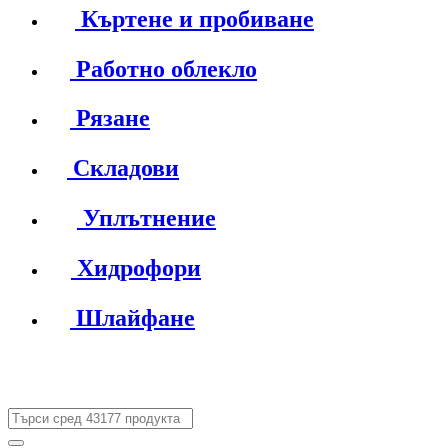
Къртене и пробиване
Работно облекло
Рязане
Складови
Уплътнение
Хидрофори
Шлайфане