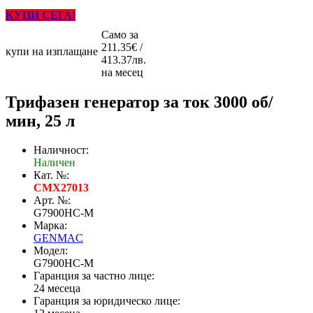
КУПИ СЕГА!
Само за
211.35€ /
купи на изплащане
413.37лв.
на месец
Трифазен генератор за ток 3000 об/
мин, 25 л
Наличност:
Наличен
Кат. №:
CMX27013
Арт. №:
G7900HC-M
Марка:
GENMAC
Модел:
G7900HC-M
Гаранция за частно лице:
24 месеца
Гаранция за юридическо лице: