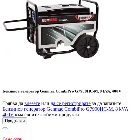
Бензинов генератор Genmac CombiPro G7900HC-M, 8 kVA, 400V
Трябва да
влезете
или
да се регистрирате
за да запазите
Бензинов генератор Genmac CombiPro G7900HC-M, 8 kVA,
400V
към своите любими продукти!
Продължи
Само сега!