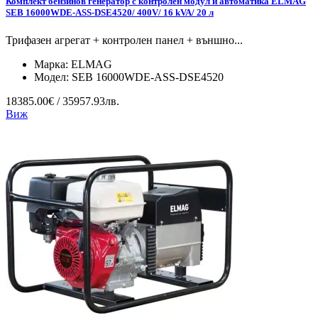
Комплект бензинов генератор с контролен модул и автоматика ELMAG
SEB 16000WDE-ASS-DSE4520/ 400V/ 16 kVA/ 20 л
Трифазен агрегат + контролен панел + външно...
Марка:
ELMAG
Модел:
SEB 16000WDE-ASS-DSE4520
18385.00€ / 35957.93лв.
Виж