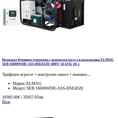
Комплект бензинов генератор с контролен модул и автоматика ELMAG
SEB 16000WDE-ASS-DSE4520/ 400V/ 16 kVA/ 20 л
Трифазен агрегат + контролен панел + външно...
Марка:
ELMAG
Модел:
SEB 16000WDE-ASS-DSE4520
18385.00€ / 35957.93лв.
Виж