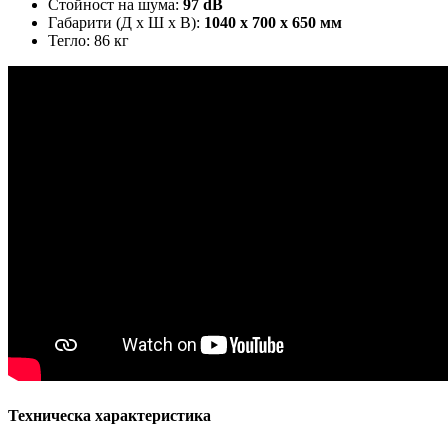
Стойност на шума:
97 dB
Габарити (Д х Ш х В):
1040 х 700 х 650 мм
Тегло: 86 кг
Техническа характеристика