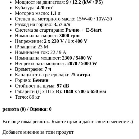
Мощност на двигателя:
9 / 12.2 (kW / PS)
Кубатура:
420 cm³
Моторно масло:
1.1 л
Степен на моторното масло: 15W-40 / 10W-30
Разход на гориво:
3.57 л/ч
Система за стартиране:
Ръчно + E-Start
Номинална скорост:
3000 rpm
Напрежение:
2 x 230 V / 1 x 400 V
IP защита: 23 M
Номинален ток: 22 / 9 A
Номинална мощност:
2300 / 5400 W
Непрекъсната мощност:
2070 / 5000 W
Времетраене:
7 ч
Капацитет на резервоара:
25 литра
Гориво:
Бензин
Стойност на шума:
97 dB
Габарити (Д х Ш х В):
1040 х 700 х 650 мм
Тегло: 86 кг
ревюта (0) / Оценка: 0
Все още няма ревюта.. Бъдете пръв и дайте своето менение :)
Добавете мнение за този продукт