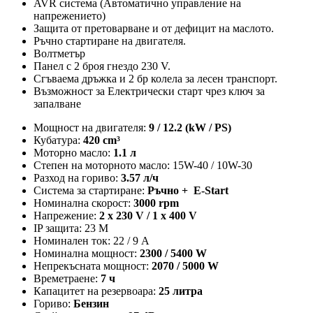
AVR система (Автоматично управление на
напрежението)
Защита от претоварване и от дефицит на маслото.
Ръчно стартиране на двигателя.
Волтметър
Панел с 2 броя гнездо 230 V.
Сгъваема дръжка и 2 бр колела за лесен транспорт.
Възможност за Електрически старт чрез ключ за
запалване
Мощност на двигателя:
9 / 12.2 (kW / PS)
Кубатура:
420 cm³
Моторно масло:
1.1 л
Степен на моторното масло: 15W-40 / 10W-30
Разход на гориво:
3.57 л/ч
Система за стартиране:
Ръчно + E-Start
Номинална скорост:
3000 rpm
Напрежение:
2 x 230 V / 1 x 400 V
IP защита: 23 M
Номинален ток: 22 / 9 A
Номинална мощност:
2300 / 5400 W
Непрекъсната мощност:
2070 / 5000 W
Времетраене:
7 ч
Капацитет на резервоара:
25 литра
Гориво:
Бензин