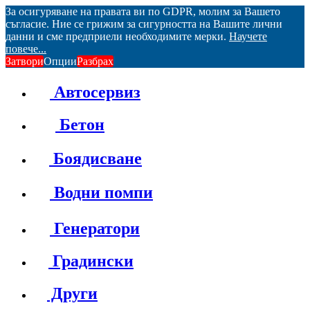
За осигуряване на правата ви по GDPR, молим за Вашето
съгласие. Ние се грижим за сигурността на Вашите лични
данни и сме предприели необходимите мерки.
Научете
повече...
Затвори
Опции
Разбрах
Автосервиз
Бетон
Боядисване
Водни помпи
Генератори
Градински
Други