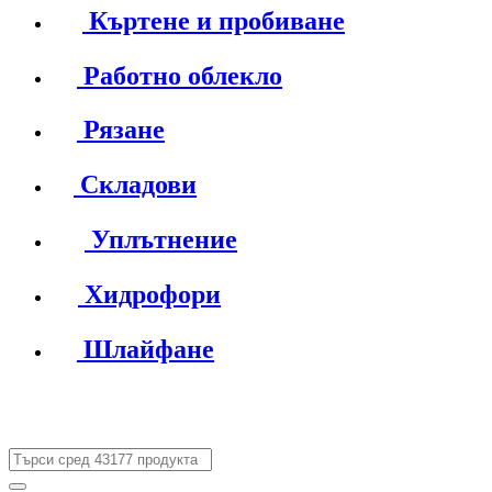
Къртене и пробиване
Работно облекло
Рязане
Складови
Уплътнение
Хидрофори
Шлайфане