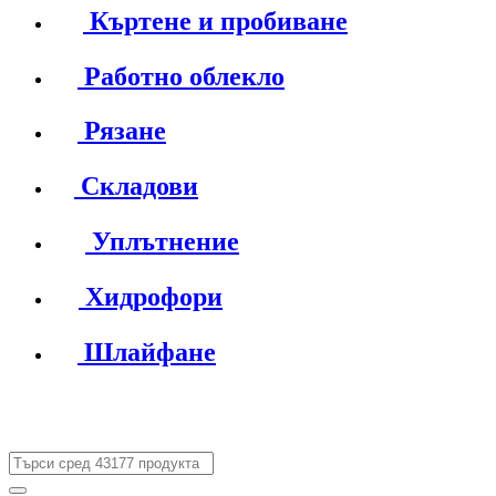
Къртене и пробиване
Работно облекло
Рязане
Складови
Уплътнение
Хидрофори
Шлайфане