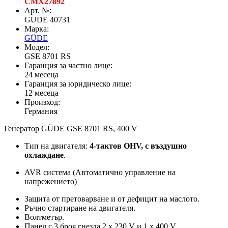
CMX27892
Арт. №:
GUDE 40731
Марка:
GÜDE
Модел:
GSE 8701 RS
Гаранция за частно лице:
24 месеца
Гаранция за юридическо лице:
12 месеца
Произход:
Германия
Генератор GÜDE GSE 8701 RS, 400 V
Тип на двигателя:
4-тактов OHV, с въздушно
охлаждане
.
AVR система (Автоматично управление на
напрежението)
Защита от претоварване и от дефицит на маслото.
Ръчно стартиране на двигателя.
Волтметър.
Панел с 3 броя гнезда 2 х 230 V и 1 x 400 V .