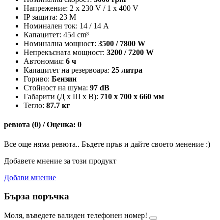
Напрежение: 2 x 230 V / 1 x 400 V
IP защита: 23 M
Номинален ток: 14 / 14 A
Капацитет: 454 cm³
Номинална мощност:
3500 / 7800 W
Непрекъсната мощност:
3200 / 7200 W
Автономия:
6 ч
Капацитет на резервоара:
25 литра
Гориво:
Бензин
Стойност на шума:
97 dB
Габарити (Д х Ш х В):
710 х 700 х 660 мм
Тегло:
87.7 кг
ревюта (0) / Оценка: 0
Все още няма ревюта.. Бъдете пръв и дайте своето менение :)
Добавете мнение за този продукт
Добави мнение
Бърза поръчка
Моля, въведете валиден телефонен номер!