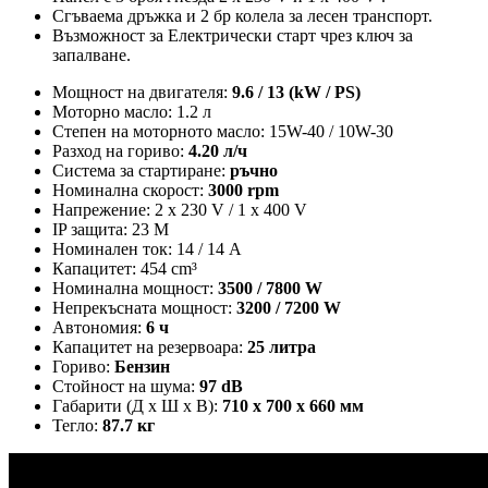
Сгъваема дръжка и 2 бр колела за лесен транспорт.
Възможност за Електрически старт чрез ключ за
запалване.
Мощност на двигателя:
9.6 / 13 (kW / PS)
Моторно масло: 1.2 л
Степен на моторното масло: 15W-40 / 10W-30
Разход на гориво:
4.20 л/ч
Система за стартиране:
ръчно
Номинална скорост:
3000 rpm
Напрежение: 2 x 230 V / 1 x 400 V
IP защита: 23 M
Номинален ток: 14 / 14 A
Капацитет: 454 cm³
Номинална мощност:
3500 / 7800 W
Непрекъсната мощност:
3200 / 7200 W
Автономия:
6 ч
Капацитет на резервоара:
25 литра
Гориво:
Бензин
Стойност на шума:
97 dB
Габарити (Д х Ш х В):
710 х 700 х 660 мм
Тегло:
87.7 кг