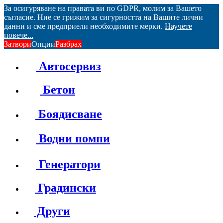
За осигуряване на правата ви по GDPR, молим за Вашето
съгласие. Ние се грижим за сигурността на Вашите лични
данни и сме предприели необходимите мерки.
Научете
повече...
Затвори
Опции
Разбрах
Автосервиз
Бетон
Боядисване
Водни помпи
Генератори
Градински
Други