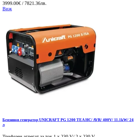
3999.00€ / 7821.36лв.
Виж
Бензинов генератор UNICRAFT PG 1200 TEA HC/ AVR/ 400V/ 11.1kW/ 24
л
Трифазен агрегат за ток 1 x 230 V/ 2 x 230 V,...