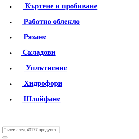
Къртене и пробиване
Работно облекло
Рязане
Складови
Уплътнение
Хидрофори
Шлайфане