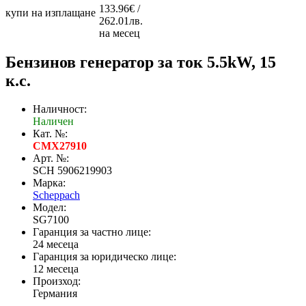
133.96€ /
купи на изплащане
262.01лв.
на месец
Бензинов генератор за ток 5.5kW, 15
к.с.
Наличност:
Наличен
Кат. №:
CMX27910
Арт. №:
SCH 5906219903
Марка:
Scheppach
Модел:
SG7100
Гаранция за частно лице:
24 месеца
Гаранция за юридическо лице:
12 месеца
Произход:
Германия