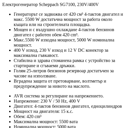
Електрогенератор Scheppach SG7100, 230V/400V
Генераторът се задвижва от 420 см³ 4-тактов двигател и
макс. 5500 W достатъчна мощност за работа около
къщата или на строителната площадка.
Мощен и с въздушно охлаждане 4-тактов бензинов
двигател с работен обем 420 cm³.
Макс.5500 W изходна мощност, 5000 W номинална
мощност.
400 V изход, 230 V изход и 12 V DC конектор за
максимална гъвкавост.
Стабилна и здрава стоманена рамка с устройство за
стартиране и сгъваеми дръжки.
Голям 25-литров бензинов резервоар достатъчен за
часове на използване.
Вградена защита от претоварване, волтметър и
предупреждение за нивото на маслото.
AVR система за регулиране на напрежението.
Напрежение: 230 V / 50 Hz, 400 V
Двигател: 4-тактов бензинов двигател, едноцилиндров
Мощност на двигателя: 15 к.с.
Обем: 420 cm³
Максимална мощност: 5500 вата
Номинална мощност: 5000 вата