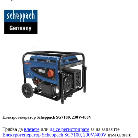
Електрогенератор Scheppach SG7100, 230V/400V
Трябва да
влезете
или
да се регистрирате
за да запазите
Електрогенератор Scheppach SG7100, 230V/400V
към своите