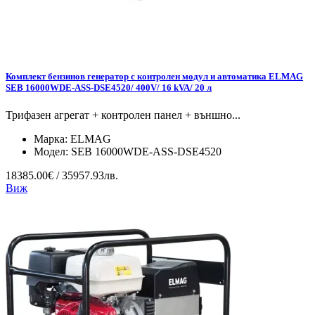
Комплект бензинов генератор с контролен модул и автоматика ELMAG
SEB 16000WDE-ASS-DSE4520/ 400V/ 16 kVA/ 20 л
Трифазен агрегат + контролен панел + външно...
Марка:
ELMAG
Модел:
SEB 16000WDE-ASS-DSE4520
18385.00€ / 35957.93лв.
Виж