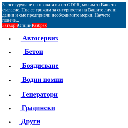
За осигуряване на правата ви по GDPR, молим за Вашето
съгласие. Ние се грижим за сигурността на Вашите лични
данни и сме предприели необходимите мерки.
Научете
повече...
Затвори
Опции
Разбрах
Автосервиз
Бетон
Боядисване
Водни помпи
Генератори
Градински
Други