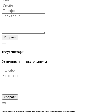
Изпрати
Изгубени пари
Успешно запазихте записа
Изпрати
Успешно добавихте продукт към вашата количка!