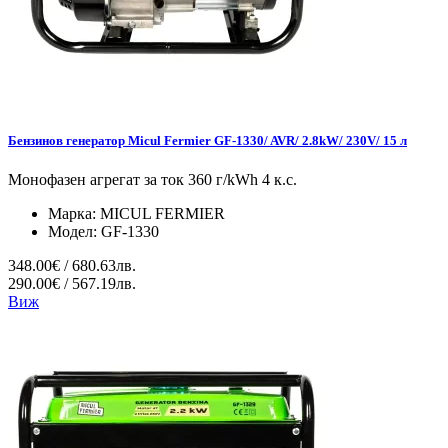
Бензинов генератор Micul Fermier GF-1330/ AVR/ 2.8kW/ 230V/ 15 л
Монофазен агрегат за ток 360 г/kWh 4 к.с.
Марка:
MICUL FERMIER
Модел:
GF-1330
348.00€ / 680.63лв.
290.00€ / 567.19лв.
Виж