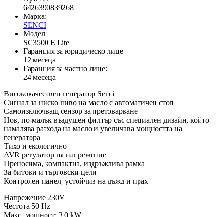
6426390839268
Марка:
SENCI
Модел:
SC3500 E Lite
Гаранция за юридическо лице:
12 месеца
Гаранция за частно лице:
24 месеца
Висококачествен генератор Senci
Сигнал за ниско ниво на масло с автоматичен стоп
Самоизключващ сензор за претоварване
Нов, по-малък въздушен филтър със специален дизайн, който
намалява разхода на масло и увеличава мощността на
генератора
Тихо и екологично
AVR регулатор на напрежение
Преносима, компактна, издръжлива рамка
За битови и търговски цели
Контролен панел, устойчив на дъжд и прах
Напрежение 230V
Честота 50 Hz
Макс. мощност: 3,0 kW