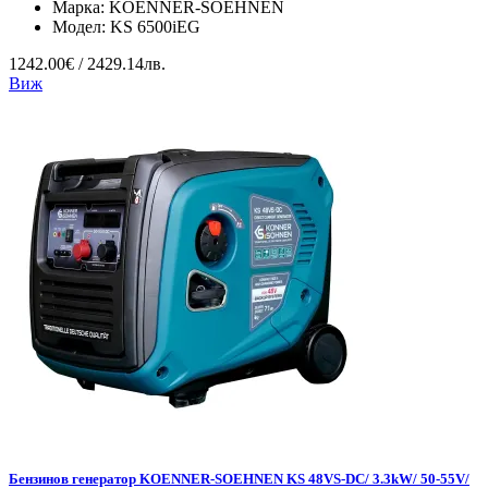
Марка:
KOENNER-SOEHNEN
Модел:
KS 6500iEG
1242.00€ / 2429.14лв.
Виж
Бензинов генератор KOENNER-SOEHNEN KS 48VS-DC/ 3.3kW/ 50-55V/