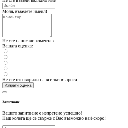
Не сте въвели валидно име
Моля, въведете имейл!
Не сте написали коментар
Вашата оценка:
Не сте отговорили на всички въпроси
Изпрати оценка
Запитване
Вашето запитване е изпратено успешно!
Наш колега ще се свърже с Вас възможно най-скоро!