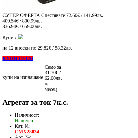
СУПЕР ОФЕРТА
Спестявате
72.60€ / 141.99лв.
409.54€ / 800.99лв.
336.94€ / 659.00лв.
Купи с
на 12 вноски по 29.82€ / 58.32лв.
КУПИ СЕГА!
Само за
31.70€ /
купи на изплащане
62.00лв.
на
месец
Агрегат за ток 7к.с.
Наличност:
Наличен
Кат. №:
CMX28034
Арт. №: