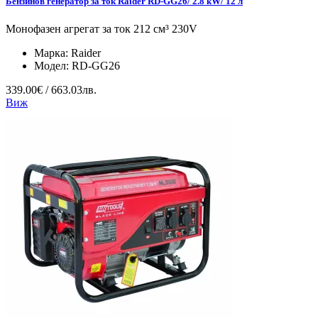
Бензинов генератор за ток Raider RD-GG26/ 2.8 kW/ 12 л
Монофазен агрегат за ток 212 см³ 230V
Марка:
Raider
Модел:
RD-GG26
339.00€ / 663.03лв.
Виж