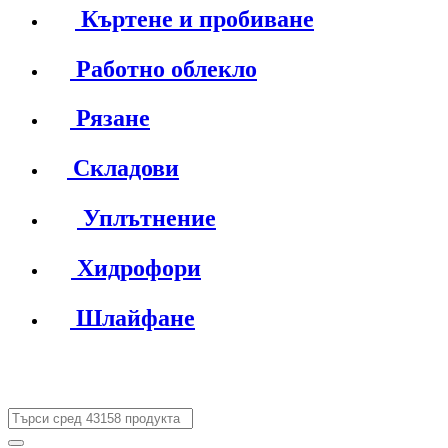
Къртене и пробиване
Работно облекло
Рязане
Складови
Уплътнение
Хидрофори
Шлайфане