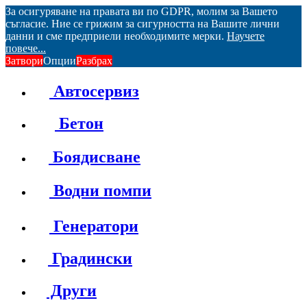
За осигуряване на правата ви по GDPR, молим за Вашето
съгласие. Ние се грижим за сигурността на Вашите лични
данни и сме предприели необходимите мерки.
Научете
повече...
Затвори
Опции
Разбрах
Автосервиз
Бетон
Боядисване
Водни помпи
Генератори
Градински
Други