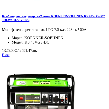
Комбиниран генератор газ/бензин KOENNER-SOEHNEN KS 48VGS-DC/
3.3kW/ 50-55V/ 12л
Монофазен агрегат за ток LPG 7.5 к.с. 223 см³ 60А
Марка:
KOENNER-SOEHNEN
Модел:
KS 48VGS-DC
1325.00€ / 2591.47лв.
Виж