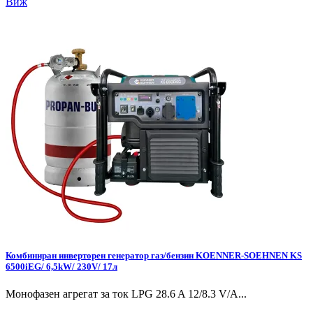
Виж
Комбиниран инверторен генератор газ/бензин KOENNER-SOEHNEN KS
6500iEG/ 6,5kW/ 230V/ 17л
Монофазен агрегат за ток LPG 28.6 A 12/8.3 V/А...