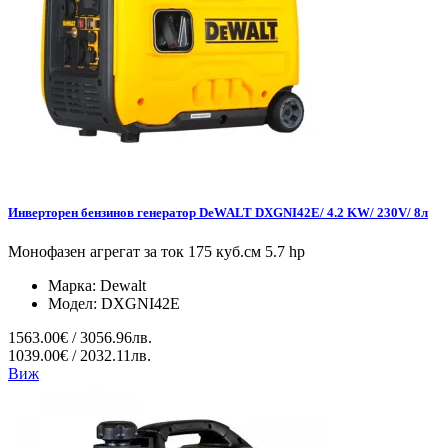
Инверторен бензинов генератор DeWALT DXGNI42E/ 4.2 KW/ 230V/ 8л
Монофазен агрегат за ток 175 куб.см 5.7 hp
Марка:
Dewalt
Модел:
DXGNI42E
1563.00€ / 3056.96лв.
1039.00€ / 2032.11лв.
Виж