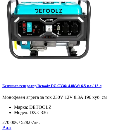
Бензинов генератор Detoolz DZ-C336/ 4.8kW/ 6.5 к.с./ 15 л
Монофазен агрега за ток 230V 12V 8.3A 196 куб. см
Марка:
DETOOLZ
Модел:
DZ-C336
270.00€ / 528.07лв.
Виж