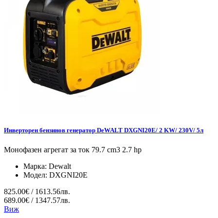
Инверторен бензинов генератор DeWALT DXGNI20E/ 2 KW/ 230V/ 5л
Монофазен агрегат за ток 79.7 cm3 2.7 hp
Марка:
Dewalt
Модел:
DXGNI20E
825.00€ / 1613.56лв.
689.00€ / 1347.57лв.
Виж