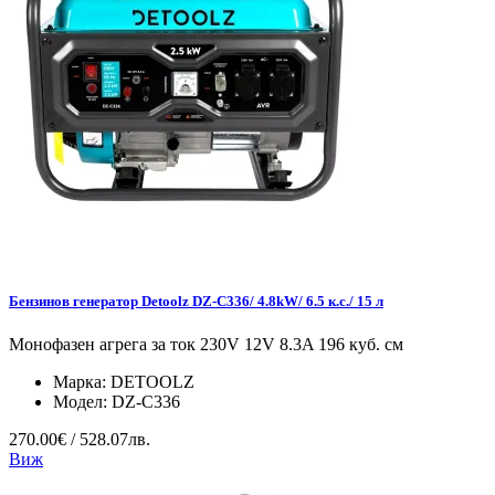
Бензинов генератор Detoolz DZ-C336/ 4.8kW/ 6.5 к.с./ 15 л
Монофазен агрега за ток 230V 12V 8.3A 196 куб. см
Марка:
DETOOLZ
Модел:
DZ-C336
270.00€ / 528.07лв.
Виж