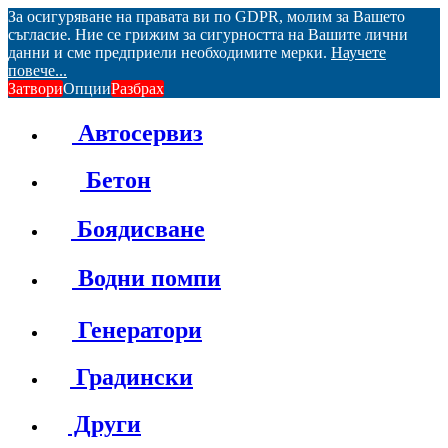
За осигуряване на правата ви по GDPR, молим за Вашето
съгласие. Ние се грижим за сигурността на Вашите лични
данни и сме предприели необходимите мерки.
Научете
повече...
Затвори
Опции
Разбрах
Автосервиз
Бетон
Боядисване
Водни помпи
Генератори
Градински
Други