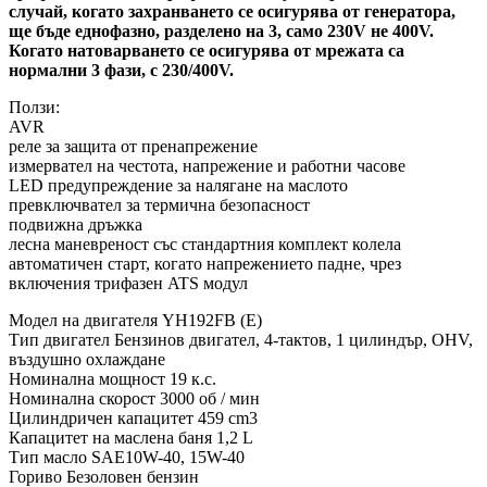
случай, когато захранването се осигурява от генератора,
ще бъде еднофазно, разделено на 3, само 230V не 400V.
Когато натоварването се осигурява от мрежата са
нормални 3 фази, с 230/400V.
Ползи:
AVR
реле за защита от пренапрежение
измервател на честота, напрежение и работни часове
LED предупреждение за налягане на маслото
превключвател за термична безопасност
подвижна дръжка
лесна маневреност със стандартния комплект колела
автоматичен старт, когато напрежението падне, чрез
включения трифазен ATS модул
Модел на двигателя YH192FB (E)
Тип двигател Бензинов двигател, 4-тактов, 1 цилиндър, OHV,
въздушно охлаждане
Номинална мощност 19 к.с.
Номинална скорост 3000 об / мин
Цилиндричен капацитет 459 cm3
Капацитет на маслена баня 1,2 L
Тип масло SAE10W-40, 15W-40
Гориво Безоловен бензин