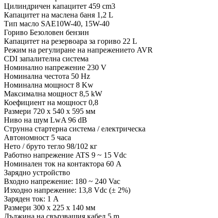
Цилиндричен капацитет 459 cm3
Капацитет на маслена баня 1,2 L
Тип масло SAE10W-40, 15W-40
Гориво Безоловен бензин
Капацитет на резервоара за гориво 22 L
Режим на регулиране на напрежението AVR
CDI запалителна система
Номинално напрежение 230 V
Номинална честота 50 Hz
Номинална мощност 8 Kw
Максимална мощност 8,5 kW
Коефициент на мощност 0,8
Размери 720 х 540 х 595 мм
Ниво на шум LwA 96 dB
Струнна стартерна система / електрическа
Автономност 5 часа
Нето / бруто тегло 98/102 кг
Работно напрежение ATS 9 ~ 15 Vdc
Номинален ток на контактора 60 A
Зарядно устройство
Входно напрежение: 180 ~ 240 Vac
Изходно напрежение: 13,8 Vdc (± 2%)
Заряден ток: 1 A
Размери 300 х 225 х 140 мм
Дължина на свързващия кабел 5 m