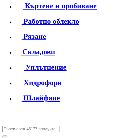
Къртене и пробиване
Работно облекло
Рязане
Складови
Уплътнение
Хидрофори
Шлайфане