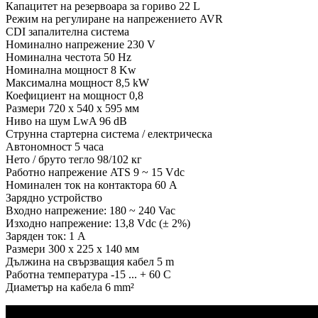
Капацитет на резервоара за гориво 22 L
Режим на регулиране на напрежението AVR
CDI запалителна система
Номинално напрежение 230 V
Номинална честота 50 Hz
Номинална мощност 8 Kw
Максимална мощност 8,5 kW
Коефициент на мощност 0,8
Размери 720 х 540 х 595 мм
Ниво на шум LwA 96 dB
Струнна стартерна система / електрическа
Автономност 5 часа
Нето / бруто тегло 98/102 кг
Работно напрежение ATS 9 ~ 15 Vdc
Номинален ток на контактора 60 A
Зарядно устройство
Входно напрежение: 180 ~ 240 Vac
Изходно напрежение: 13,8 Vdc (± 2%)
Заряден ток: 1 A
Размери 300 х 225 х 140 мм
Дължина на свързващия кабел 5 m
Работна температура -15 ... + 60 C
Диаметър на кабела 6 mm²