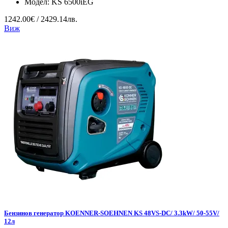
Модел:
KS 6500iEG
1242.00€ / 2429.14лв.
Виж
Бензинов генератор KOENNER-SOEHNEN KS 48VS-DC/ 3.3kW/ 50-55V/
12л