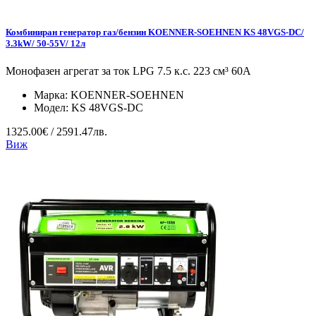
Комбиниран генератор газ/бензин KOENNER-SOEHNEN KS 48VGS-DC/
3.3kW/ 50-55V/ 12л
Монофазен агрегат за ток LPG 7.5 к.с. 223 см³ 60А
Марка:
KOENNER-SOEHNEN
Модел:
KS 48VGS-DC
1325.00€ / 2591.47лв.
Виж