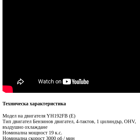
Техническа характеристика
Модел на двигателя YH192FB (E)
Тип двигател Бензинов двигател, 4-тактов, 1 цилиндър, OHV,
въздушно охлаждане
Номинална мощност 19 к.с.
Номинална скорост 3000 об / мин