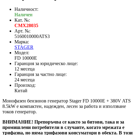
Наличност:
Наличен
Кат. №:
CMX28035
Арт. №:
5160010000ATS3
Марка:
STAGER
Модел:
FD 10000E
Гаранция за юридическо лице:
12 месеца
Гаранция за частно лице:
24 месеца
Произход:
Китай
Монофазен бензинов генератор Stager FD 10000E + 380V ATS
8.5kW е компактен, надежден, лесен за работа и използване
токов генератор.
ВНИМАНИЕ! Препоръчва се както за битови, така и за
промишлени потребители в случаите, когато мрежата е
трифазна, но няма трифазови консуматори в обекта. В този