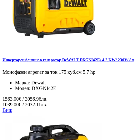
Инверторен бензинов генератор DeWALT DXGNI42E/ 4.2 KW/ 230V/ 8л
Монофазен агрегат за ток 175 куб.см 5.7 hp
Марка:
Dewalt
Модел:
DXGNI42E
1563.00€ / 3056.96лв.
1039.00€ / 2032.11лв.
Виж