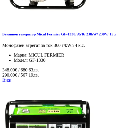
Бензинов генератор Micul Fermier GF-1330/ AVR/ 2.8kW/ 230V/ 15 л
Монофазен агрегат за ток 360 г/kWh 4 к.с.
Марка:
MICUL FERMIER
Модел:
GF-1330
348.00€ / 680.63лв.
290.00€ / 567.19лв.
Виж