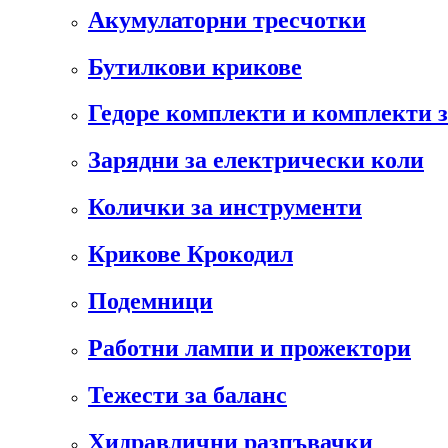
Акумулаторни тресчотки
Бутилкови крикове
Гедоре комплекти и комплекти 
Зарядни за електрически коли
Колички за инструменти
Крикове Крокодил
Подемници
Работни лампи и прожектори
Тежести за баланс
Хидравлични разпъвачки