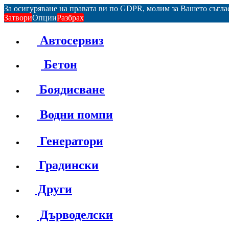
За осигуряване на правата ви по GDPR, молим за Вашето съгл
Затвори
Опции
Разбрах
Автосервиз
Бетон
Боядисване
Водни помпи
Генератори
Градински
Други
Дърводелски