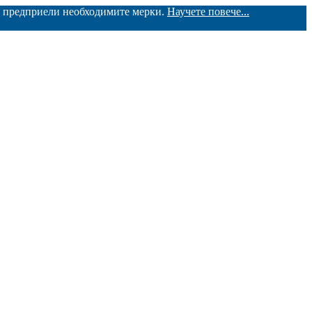
ме предприели необходимите мерки.
Научете повече...