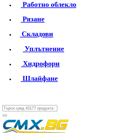
Работно облекло
Рязане
Складови
Уплътнение
Хидрофори
Шлайфане