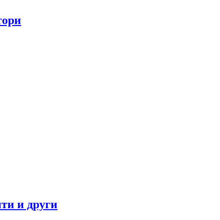
тори
ти и други