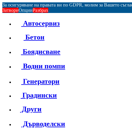
За осигуряване на правата ви по GDPR, молим за Вашето съгл
Затвори
Опции
Разбрах
Автосервиз
Бетон
Боядисване
Водни помпи
Генератори
Градински
Други
Дърводелски