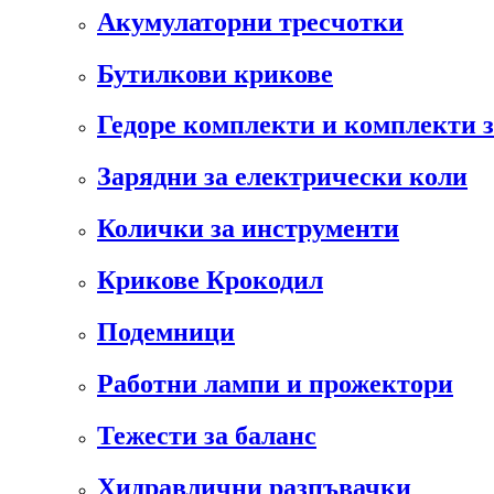
Акумулаторни тресчотки
Бутилкови крикове
Гедоре комплекти и комплекти 
Зарядни за електрически коли
Колички за инструменти
Крикове Крокодил
Подемници
Работни лампи и прожектори
Тежести за баланс
Хидравлични разпъвачки