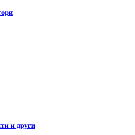
тори
ти и други