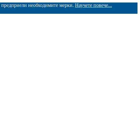
ме предприели необходимите мерки.
Научете повече...