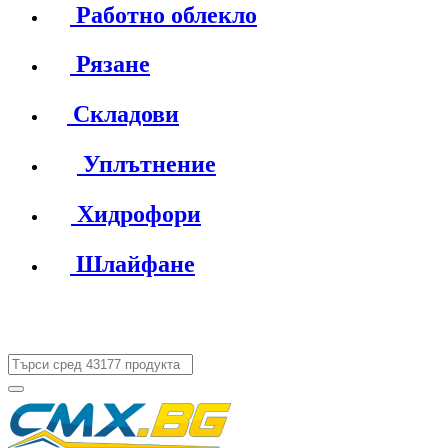
Работно облекло
Рязане
Складови
Уплътнение
Хидрофори
Шлайфане