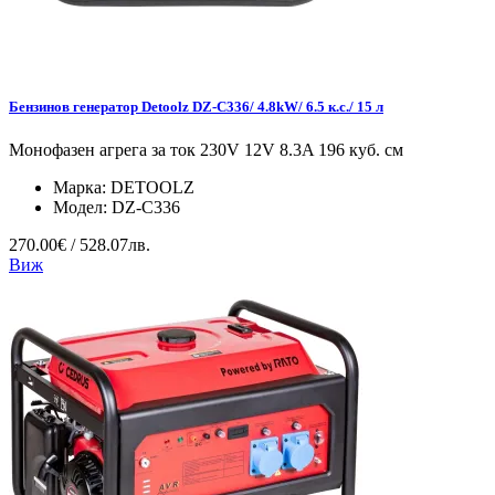
Бензинов генератор Detoolz DZ-C336/ 4.8kW/ 6.5 к.с./ 15 л
Монофазен агрега за ток 230V 12V 8.3A 196 куб. см
Марка:
DETOOLZ
Модел:
DZ-C336
270.00€ / 528.07лв.
Виж