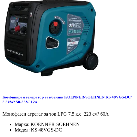
Комбиниран генератор газ/бензин KOENNER-SOEHNEN KS 48VGS-DC/
3.3kW/ 50-55V/ 12л
Монофазен агрегат за ток LPG 7.5 к.с. 223 см³ 60А
Марка:
KOENNER-SOEHNEN
Модел:
KS 48VGS-DC