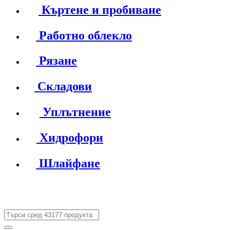
Къртене и пробиване
Работно облекло
Рязане
Складови
Уплътнение
Хидрофори
Шлайфане