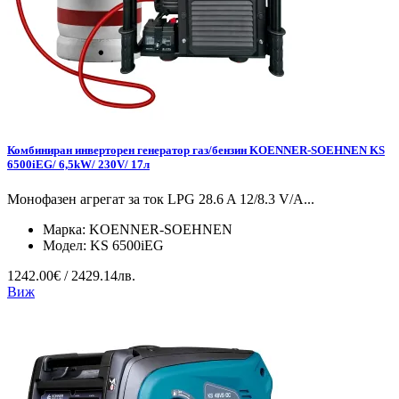
Комбиниран инверторен генератор газ/бензин KOENNER-SOEHNEN KS
6500iEG/ 6,5kW/ 230V/ 17л
Монофазен агрегат за ток LPG 28.6 A 12/8.3 V/А...
Марка:
KOENNER-SOEHNEN
Модел:
KS 6500iEG
1242.00€ / 2429.14лв.
Виж