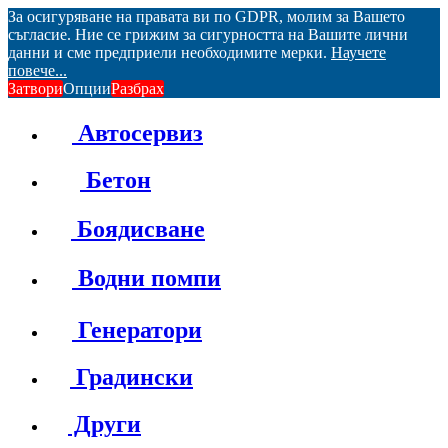
За осигуряване на правата ви по GDPR, молим за Вашето
съгласие. Ние се грижим за сигурността на Вашите лични
данни и сме предприели необходимите мерки.
Научете
повече...
Затвори
Опции
Разбрах
Автосервиз
Бетон
Боядисване
Водни помпи
Генератори
Градински
Други