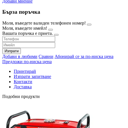
Добави мнение
Бърза поръчка
Моля, въведете валиден телефонен номер!
Моля, въведете имейл!
Вашата поръчка е приета.
Изпрати
Добави в любими
Сравни
Абонирай се за по-ниска цена
Предложи по-ниска цена
Принтирай
Изпрати запитване
Контакти
Доставка
Подобни продукти