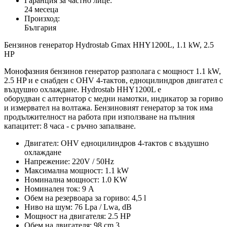
Гаранция за частно лице:
24 месеца
Произход:
България
Бензинов генератор Hydrostab Gmax HHY1200L, 1.1 kW, 2.5
HP
Монофазния бензинов генератор разполага с мощност 1.1 kW,
2.5 HP и е снабден с OHV 4-тактов, едноцилиндров двигател с
въздушно охлаждане. Hydrostab HHY1200L е
оборудван с алтернатор с медни намотки, индикатор за гориво
и измервател на волтажа. Бензиновият генератор за ток има
продължителност на работа при използване на пълния
капацитет: 8 часа - с ръчно запалване.
Двигател: OHV едноцилиндров 4-тактов с въздушно
охлаждане
Напрежение: 220V / 50Hz
Максимална мощност: 1.1 kW
Номинална мощност: 1.0 KW
Номинален ток: 9 A
Обем на резервоара за гориво: 4,5 l
Ниво на шум: 76 Lpa / Lwa, dB
Мощност на двигателя: 2.5 HP
Обем на двигателя: 98 cm 3