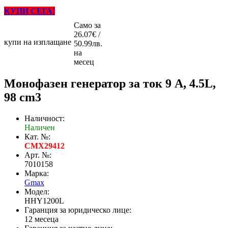
КУПИ СЕГА!
Само за
26.07€ /
купи на изплащане
50.99лв.
на
месец
Монофазен генератор за ток 9 A, 4.5L,
98 cm3
Наличност:
Наличен
Кат. №:
CMX29412
Арт. №:
7010158
Марка:
Gmax
Модел:
HHY1200L
Гаранция за юридическо лице:
12 месеца