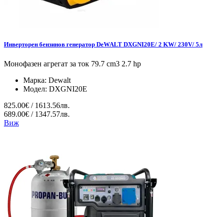
Инверторен бензинов генератор DeWALT DXGNI20E/ 2 KW/ 230V/ 5л
Монофазен агрегат за ток 79.7 cm3 2.7 hp
Марка:
Dewalt
Модел:
DXGNI20E
825.00€ / 1613.56лв.
689.00€ / 1347.57лв.
Виж