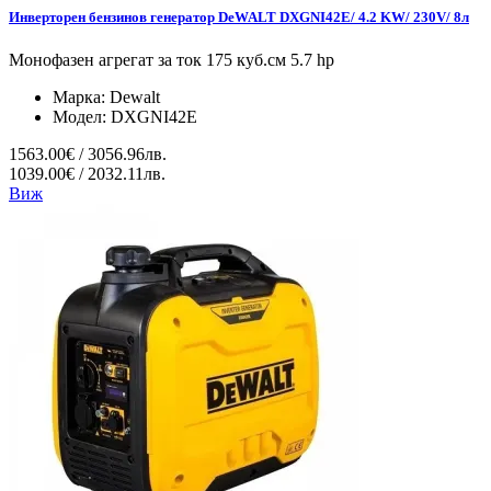
Инверторен бензинов генератор DeWALT DXGNI42E/ 4.2 KW/ 230V/ 8л
Монофазен агрегат за ток 175 куб.см 5.7 hp
Марка:
Dewalt
Модел:
DXGNI42E
1563.00€ / 3056.96лв.
1039.00€ / 2032.11лв.
Виж