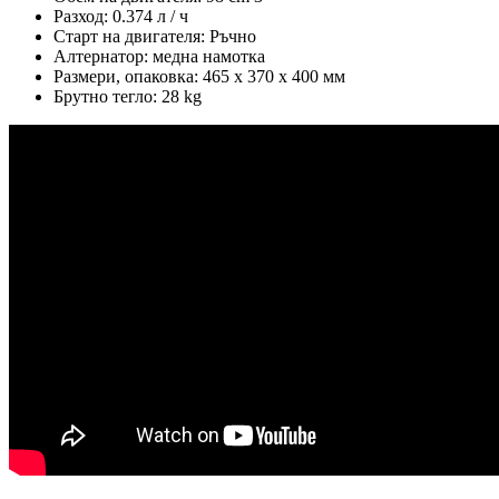
Разход: 0.374 л / ч
Старт на двигателя: Ръчно
Алтернатор: медна намотка
Размери, опаковка: 465 х 370 х 400 мм
Брутно тегло: 28 kg