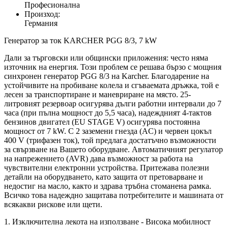
Професионална
Произход:
Германия
Генератор за ток KARCHER PGG 8/3, 7 kW
Дали за търговски или общински приложения: често няма
източник на енергия. Този проблем се решава бързо с мощния
синхронен генератор PGG 8/3 на Karcher. Благодарение на
устойчивите на пробиване колела и сгъваемата дръжка, той е
лесен за транспортиране и маневриране на място. 25-
литровият резервоар осигурява дълги работни интервали до 7
часа (при пълна мощност до 5,5 часа), надеждният 4-тактов
бензинов двигател (EU STAGE V) осигурява постоянна
мощност от 7 kW. С 2 заземени гнезда (AC) и червен цокъл
400 V (трифазен ток), той предлага достатъчно възможности
за свързване на Вашето оборудване. Автоматичният регулатор
на напрежението (AVR) дава възможност за работа на
чувствителни електронни устройства. Притежава полезни
детайли на оборудването, като защита от претоварване и
недостиг на масло, както и здрава тръбна стоманена рамка.
Всичко това надеждно защитава потребителите и машината от
всякакви рискове или щети.
1. Изключителна лекота на използване - Висока мобилност