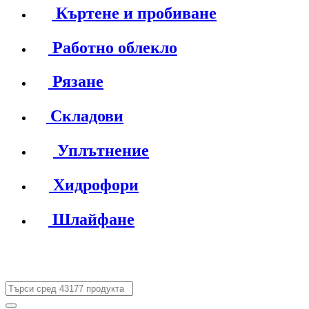
Къртене и пробиване
Работно облекло
Рязане
Складови
Уплътнение
Хидрофори
Шлайфане