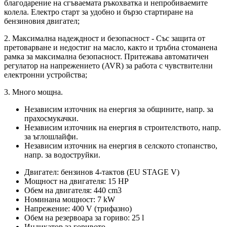
благодарение на сгъваемата ръкохватка и непробиваемите
колела. Електро старт за удобно и бързо стартиране на
бензиновия двигател;
2. Максимална надеждност и безопасност - Със защита от
претоварване и недостиг на масло, както и тръбна стоманена
рамка за максимална безопасност. Притежава автоматичен
регулатор на напрежението (AVR) за работа с чувствителни
електронни устройства;
3. Много мощна.
Независим източник на енергия за общините, напр. за
прахосмукачки.
Независим източник на енергия в строителството, напр.
за ъглошлайфи.
Независим източник на енергия в селското стопанство,
напр. за водоструйки.
Двигател: бензинов 4-тактов (EU STAGE V)
Мощност на двигателя: 15 HP
Обем на двигателя: 440 cm3
Номинана мощност: 7 kW
Напрежение: 400 V (трифазно)
Обем на резервоара за гориво: 25 l
Индикатор за горивото