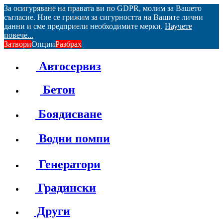
За осигуряване на правата ви по GDPR, молим за Вашето
съгласие. Ние се грижим за сигурността на Вашите лични
данни и сме предприели необходимите мерки.
Научете
повече...
Затвори
Опции
Разбрах
Автосервиз
Бетон
Боядисване
Водни помпи
Генератори
Градински
Други