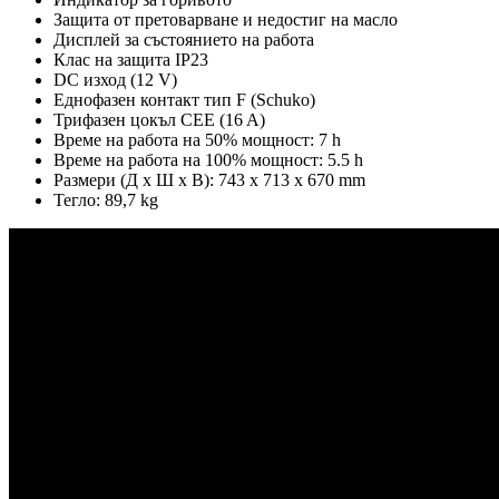
Защита от претоварване и недостиг на масло
Дисплей за състоянието на работа
Клас на защита IP23
DC изход (12 V)
Еднофазен контакт тип F (Schuko)
Трифазен цокъл CEE (16 A)
Време на работа на 50% мощност: 7 h
Време на работа на 100% мощност: 5.5 h
Размери (Д х Ш х В): 743 x 713 x 670 mm
Тегло: 89,7 kg