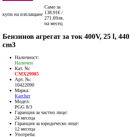
Само за
138.91€ /
купи на изплащане
271.69лв.
на месец
Бензинов агрегат за ток 400V, 25 l, 440
cm3
Наличност:
Наличен
Кат. №:
CMX29985
Арт. №:
10422090
Марка:
Karcher
Модел:
PGG 8/3
Гаранция за частно лице:
24 месеца
Гаранция за юридическо лице:
12 месеца
Употреба: