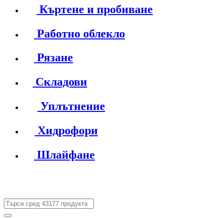
Къртене и пробиване
Работно облекло
Рязане
Складови
Уплътнение
Хидрофори
Шлайфане