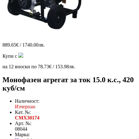
889.65€ / 1740.00лв.
Купи с
на 12 вноски по 78.73€ / 153.98лв.
Монофазен агрегат за ток 15.0 к.с., 420
куб/см
Наличност:
Изчерпан
Кат. №:
CMX30174
Арт. №:
08044
Марка: