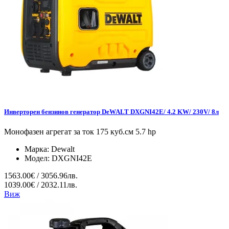
Инверторен бензинов генератор DeWALT DXGNI42E/ 4.2 KW/ 230V/ 8л
Монофазен агрегат за ток 175 куб.см 5.7 hp
Марка:
Dewalt
Модел:
DXGNI42E
1563.00€ / 3056.96лв.
1039.00€ / 2032.11лв.
Виж