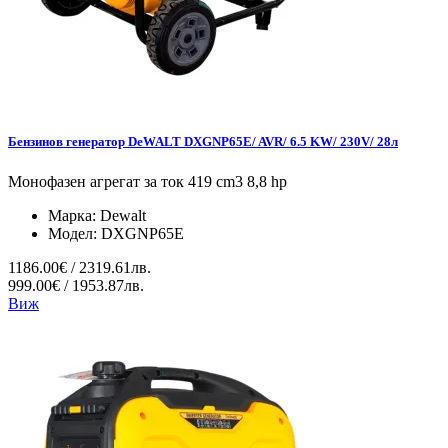
Бензинов генератор DeWALT DXGNP65E/ AVR/ 6.5 KW/ 230V/ 28л
Монофазен агрегат за ток 419 cm3 8,8 hp
Марка:
Dewalt
Модел:
DXGNP65E
1186.00€ / 2319.61лв.
999.00€ / 1953.87лв.
Виж