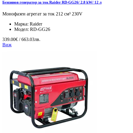
Бензинов генератор за ток Raider RD-GG26/ 2.8 kW/ 12 л
Монофазен агрегат за ток 212 см³ 230V
Марка:
Raider
Модел:
RD-GG26
339.00€ / 663.03лв.
Виж