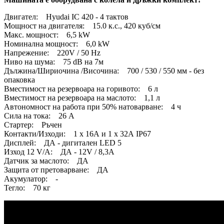
Двигател: Hyudai IC 420 - 4 тактов
Мощност на двигателя: 15.0 к.с., 420 куб/см
Макс. мощност: 6,5 kW
Номинална мощност: 6,0 kW
Напрежение: 220V / 50 Hz
Ниво на шума: 75 dB на 7м
Дължина/Шириочина /Височина: 700 / 530 / 550 мм - без
опаковка
Вместимост на резервоара на горивото: 6 л
Вместимост на резервоара на маслото: 1,1 л
Автономност на работа при 50% натоварване: 4 ч
Сила на тока: 26 A
Стартер: Ръчен
Контакти/Изходи: 1 х 16А и 1 х 32А IP67
Дисплей: ДА - дигитален LED 5
Изход 12 V/A: ДА - 12V / 8,3A
Датчик за маслото: ДА
Защита от претоварване: ДА
Акумулатор: -
Тегло: 70 кг