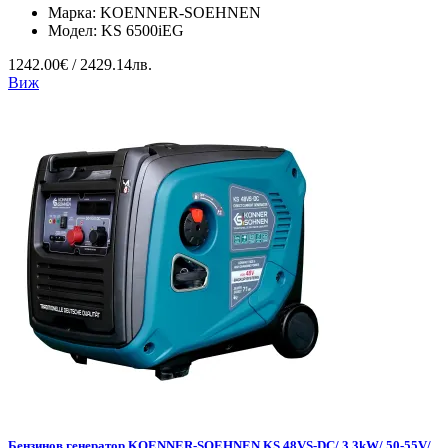
Марка:
KOENNER-SOEHNEN
Модел:
KS 6500iEG
1242.00€ / 2429.14лв.
Виж
Бензинов генератор KOENNER-SOEHNEN KS 48VS-DC/ 3.3kW/ 50-55V/