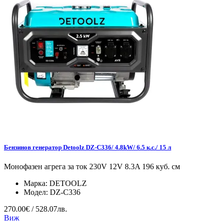
Бензинов генератор Detoolz DZ-C336/ 4.8kW/ 6.5 к.с./ 15 л
Монофазен агрега за ток 230V 12V 8.3A 196 куб. см
Марка:
DETOOLZ
Модел:
DZ-C336
270.00€ / 528.07лв.
Виж