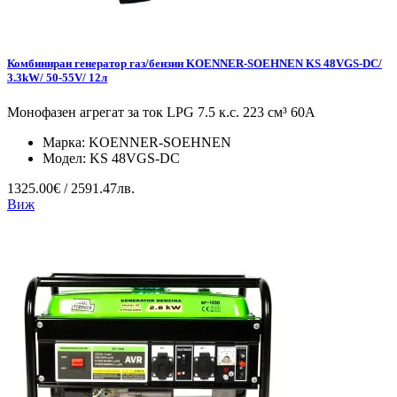
Комбиниран генератор газ/бензин KOENNER-SOEHNEN KS 48VGS-DC/
3.3kW/ 50-55V/ 12л
Монофазен агрегат за ток LPG 7.5 к.с. 223 см³ 60А
Марка:
KOENNER-SOEHNEN
Модел:
KS 48VGS-DC
1325.00€ / 2591.47лв.
Виж