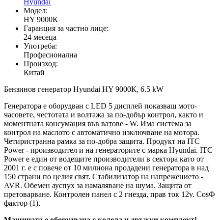
Hyundai
Модел:
HY 9000К
Гаранция за частно лице:
24 месеца
Употреба:
Професионална
Произход:
Китай
Бензинов генератор Hyundai HY 9000К, 6.5 kW
Генератора е оборудван с LED 5 дисплей показващ мото-
часовете, честотата и волтажа за по-добър контрол, както и
моментната консумация във ватове - W. Има система за
контрол на маслото с автоматично изключване на мотора.
Четиристранна рамка за по-добра защита. Продукт на ITC
Power - производител и на генераторите с марка Hyundai. ITC
Power е един от водещите производители в сектора като от
2001 г. е с повече от 10 милиона продадени генератора в над
150 страни по целия свят. Стабилизатор на напрежението -
AVR. Обемен ауспух за намаляване на шума. Защита от
претоварване. Контролен панел с 2 гнезда, прав ток 12v. CosФ
фактор (1).
Машината е оборудвана с колела и дръжки комплект!