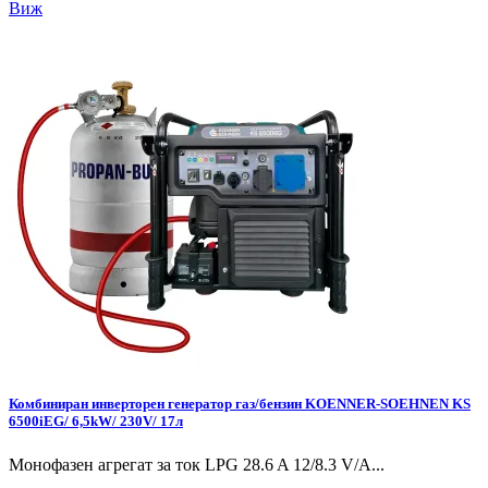
Виж
Комбиниран инверторен генератор газ/бензин KOENNER-SOEHNEN KS
6500iEG/ 6,5kW/ 230V/ 17л
Монофазен агрегат за ток LPG 28.6 A 12/8.3 V/А...