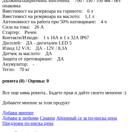
Дължина/Шириочина /Височина: 700 / 530 / 550 мм - без
опаковка
Вместимост на резервоара на горивото: 6 л
Вместимост на резервоара на маслото: 1,1 л
Автономност на работа при 50% натоварване: 4 ч
Сила на тока: 26 A
Стартер: Ръчен
Контакти/Изходи: 1 х 16А и 1 х 32А IP67
Дисплей: ДА - дигитален LED 5
Изход 12 V/A: ДА - 12V / 8,3A
Датчик за маслото: ДА
Защита от претоварване: ДА
Акумулатор: -
Тегло: 70 кг
ревюта (0) / Оценка: 0
Все още няма ревюта.. Бъдете пръв и дайте своето менение :)
Добавете мнение за този продукт
Добави мнение
Добави в любими
Сравни
Абонирай се за по-ниска цена
Предложи по-ниска цена