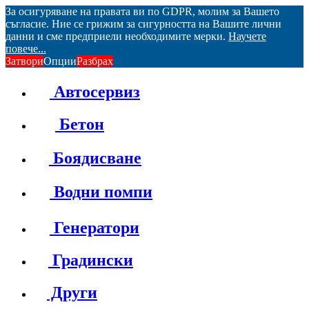
За осигуряване на правата ви по GDPR, молим за Вашето
съгласие. Ние се грижим за сигурността на Вашите лични
данни и сме предприели необходимите мерки.
Научете
повече...
Затвори
Опции
Разбрах
Автосервиз
Бетон
Боядисване
Водни помпи
Генератори
Градински
Други