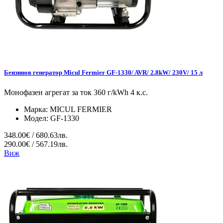
Бензинов генератор Micul Fermier GF-1330/ AVR/ 2.8kW/ 230V/ 15 л
Монофазен агрегат за ток 360 г/kWh 4 к.с.
Марка:
MICUL FERMIER
Модел:
GF-1330
348.00€ / 680.63лв.
290.00€ / 567.19лв.
Виж