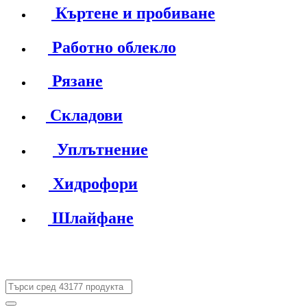
Къртене и пробиване
Работно облекло
Рязане
Складови
Уплътнение
Хидрофори
Шлайфане