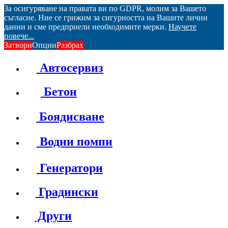
За осигуряване на правата ви по GDPR, молим за Вашето
съгласие. Ние се грижим за сигурността на Вашите лични
данни и сме предприели необходимите мерки.
Научете
повече...
Затвори
Опции
Разбрах
Автосервиз
Бетон
Боядисване
Водни помпи
Генератори
Градински
Други