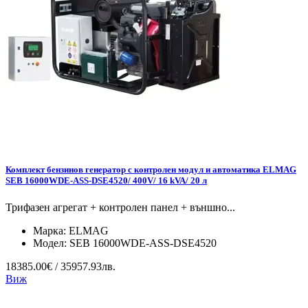
Комплект бензинов генератор с контролен модул и автоматика ELMAG
SEB 16000WDE-ASS-DSE4520/ 400V/ 16 kVA/ 20 л
Трифазен агрегат + контролен панел + външно...
Марка:
ELMAG
Модел:
SEB 16000WDE-ASS-DSE4520
18385.00€ / 35957.93лв.
Виж