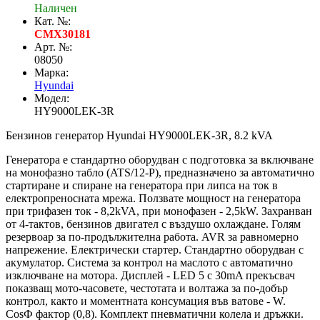
Наличен
Кат. №:
CMX30181
Арт. №:
08050
Марка:
Hyundai
Модел:
HY9000LEK-3R
Бензинов генератор Hyundai HY9000LEK-3R, 8.2 kVA
Генератора е стандартно оборудван с подготовка за включване
на монофазно табло (ATS/12-P), предназначено за автоматично
стартиране и спиране на генератора при липса на ток в
електропреносната мрежа. Ползвате мощност на генератора
при трифазен ток - 8,2kVA, при монофазен - 2,5kW. Захранван
от 4-тактов, бензинов двигател с въздушо охлаждане. Голям
резервоар за по-продължителна работа. AVR за равномерно
напрежение. Електрически стартер. Стандартно оборудван с
акумулатор. Система за контрол на маслото с автоматично
изключване на мотора. Дисплей - LED 5 с 30mA прекъсвач
показващ мото-часовете, честотата и волтажа за по-добър
контрол, както и моментната консумация във ватове - W.
CosФ фактор (0,8). Комплект пневматични колела и дръжки.