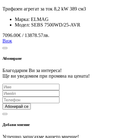
Трифазен агрегат за ток 8,2 kW 389 см3
Марка:
ELMAG
Модел:
SEBS 7500WD/25-AVR
7096.00€ / 13878.57лв.
Виж
Абониране
Благодарим Ви за интереса!
Ще ви уведомим при промяна на цената!
Абонирай се
Добави мнение
Успешно записахме вашето мнение!