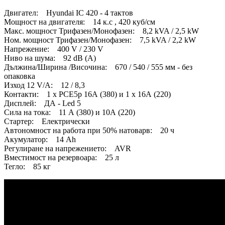
Двигател: Hyundai IC 420 - 4 тактов
Мощност на двигателя: 14 к.с , 420 куб/см
Макс. мощност Трифазен/Монофазен: 8,2 kVA / 2,5 kW
Ном. мощност Трифазен/Монофазен: 7,5 kVA / 2,2 kW
Напрежение: 400 V / 230 V
Ниво на шума: 92 dB (A)
Дължина/Ширина /Височина: 670 / 540 / 555 мм - без
опаковка
Изход 12 V/A: 12 / 8,3
Контакти: 1 х PCE5p 16А (380) и 1 х 16А (220)
Дисплей: ДА - Led 5
Сила на тока: 11 А (380) и 10А (220)
Стартер: Електрически
Автономност на работа при 50% натоварв: 20 ч
Акумулатор: 14 Ah
Регулиране на напрежението: AVR
Вместимост на резервоара: 25 л
Тегло: 85 кг