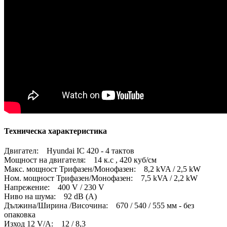
Техническа характеристика
Двигател: Hyundai IC 420 - 4 тактов
Мощност на двигателя: 14 к.с , 420 куб/см
Макс. мощност Трифазен/Монофазен: 8,2 kVA / 2,5 kW
Ном. мощност Трифазен/Монофазен: 7,5 kVA / 2,2 kW
Напрежение: 400 V / 230 V
Ниво на шума: 92 dB (A)
Дължина/Ширина /Височина: 670 / 540 / 555 мм - без
опаковка
Изход 12 V/A: 12 / 8,3