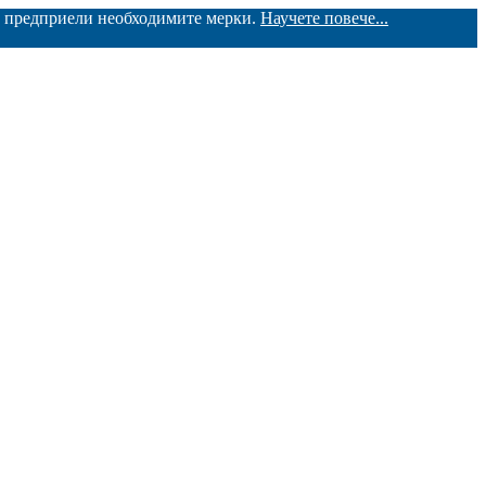
ме предприели необходимите мерки.
Научете повече...