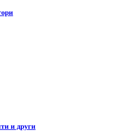
тори
ти и други