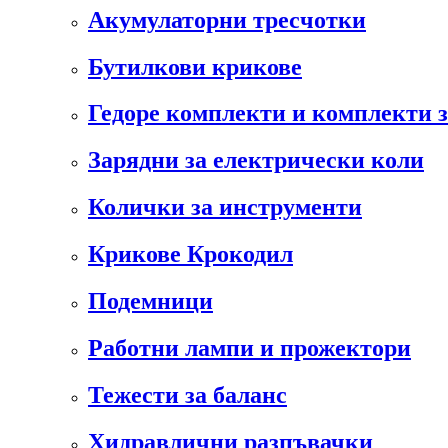
Акумулаторни тресчотки
Бутилкови крикове
Гедоре комплекти и комплекти 
Зарядни за електрически коли
Колички за инструменти
Крикове Крокодил
Подемници
Работни лампи и прожектори
Тежести за баланс
Хидравлични разпъвачки