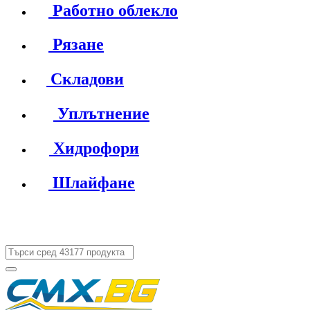
Работно облекло
Рязане
Складови
Уплътнение
Хидрофори
Шлайфане