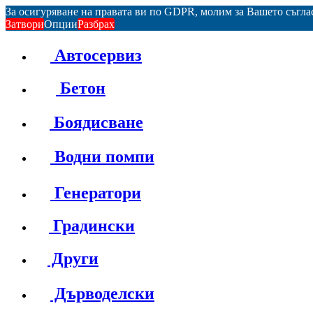
За осигуряване на правата ви по GDPR, молим за Вашето съгл
Затвори
Опции
Разбрах
Автосервиз
Бетон
Боядисване
Водни помпи
Генератори
Градински
Други
Дърводелски